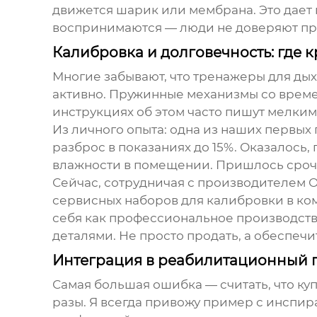
движется шарик или мембрана. Это дает 
воспринимаются — люди не доверяют при
Калибровка и долговечность: где
Многие забывают, что
тренажеры для ды
активно. Пружинные механизмы со времен
инструкциях об этом часто пишут мелким 
Из личного опыта: одна из наших первых
разброс в показаниях до 15%. Оказалось
влажности в помещении. Пришлось срочн
Сейчас, сотрудничая с производителем
О
сервисных наборов для калибровки в ко
себя как профессиональное производст
деталями. Не просто продать, а обеспечи
Интеграция в реабилитационный пр
Самая большая ошибка — считать, что ку
разы. Я всегда привожу пример с инсп