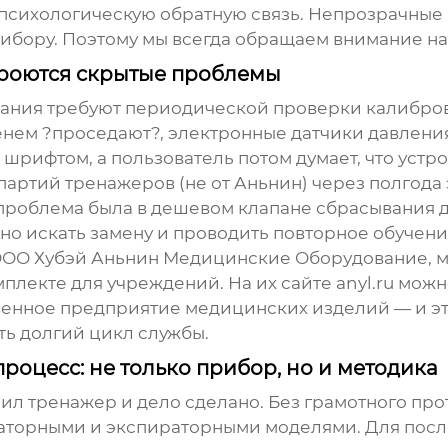
психологическую обратную связь. Непрозрачные 
бору. Поэтому мы всегда обращаем внимание на 
 кроются скрытые проблемы
хания
требуют периодической проверки калибров
ем ?проседают?, электронные датчики давления м
шрифтом, а пользователь потом думает, что устр
 партий тренажеров (не от Аньнин) через полгода
, проблема была в дешевом клапане сбрасывания 
о искать замену и проводить повторное обучени
ОО Хубэй Аньнин Медицинские Оборудование
, 
мплекте для учреждений. На их сайте
anyl.ru
можно
венное предприятие медицинских изделий — и э
ть долгий цикл службы.
оцесс: не только прибор, но и методика
пил тренажер и дело сделано. Без грамотного про
ираторными и экспираторными моделями. Для пос