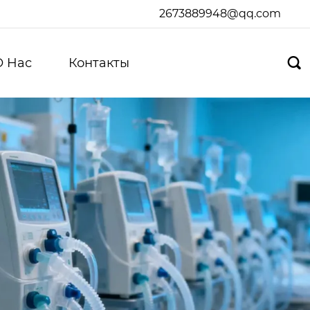
2673889948@qq.com
О Hас
Контакты
