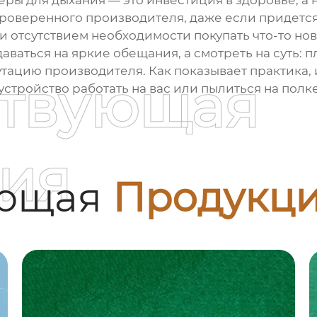
еры для дыхания
— это инвестиция в здоровье, а 
проверенного производителя, даже если придется
 и отсутствием необходимости покупать что-то но
аваться на яркие обещания, а смотреть на суть: 
тацию производителя. Как показывает практика, и
ствующая
устройство работать на вас или пылиться на полке
ия
ующая
Продукц