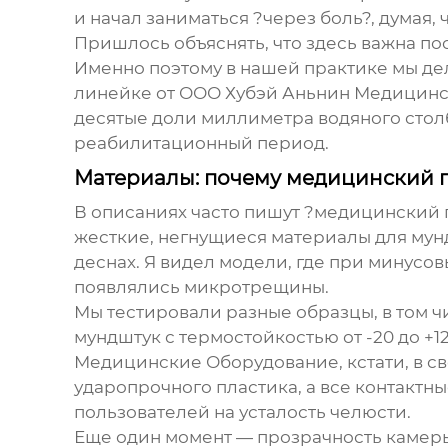
и начал заниматься ?через боль?, думая,
Пришлось объяснять, что здесь важна пос
Именно поэтому в нашей практике мы дел
линейке от
ООО Хубэй Аньнин Медицинс
десятые доли миллиметра водяного столб
реабилитационный период.
Материалы: почему медицинский п
В описаниях часто пишут ?медицинский п
жесткие, негнущиеся материалы для мунд
деснах. Я видел модели, где при минусо
появлялись микротрещины.
Мы тестировали разные образцы, в том ч
мундштук с термостойкостью от -20 до +
Медицинские Оборудование
, кстати, в
ударопрочного пластика, а все контактны
пользователей на усталость челюсти.
Еще один момент — прозрачность камеры.