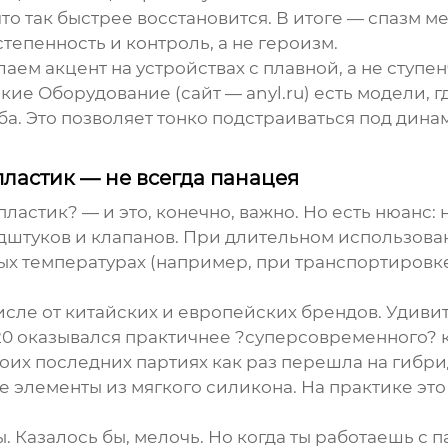
 что так быстрее восстановится. В итоге — спазм 
тепенность и контроль, а не героизм.
аем акцент на устройствах с плавной, а не ступе
кие Оборудование
(сайт —
anyl.ru
) есть модели, 
а. Это позволяет тонко подстраиваться под динам
ластик — не всегда панацея
ластик? — и это, конечно, важно. Но есть нюанс
штуков и клапанов. При длительном использован
вых температурах (например, при транспортировк
исле от китайских и европейских брендов. Удиви
120 оказывался практичнее ?суперсовременного?
 своих последних партиях как раз перешла на ги
е элементы из мягкого силикона. На практике эт
 Казалось бы, мелочь. Но когда ты работаешь с п