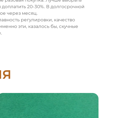
не разовая покупка. Лучше выбрать
 доплатить 20-30%. В долгосрочной
вое через месяц.
плавность регулировки, качество
менно эти, казалось бы, скучные
.
ия