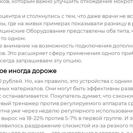
ков, которым важно улучшить отхождение мокрот
ентра и столкнулись с тем, что даже врачи не вс
, где на живых примерах показывали разницу в р
ицинские Оборудование
представлены оба типа, 
то одном.
те внимание на возможность подключения дополн
ов. Это расширяет сферу применения одного при
всегда запрашиваем эту опцию.
ое иногда дороже
 рублей. Но, как правило, это устройства с одн
х материалов. Они могут быть эффективны разве 
 останавливается. Покупатель думает, что сэконо
вый тренажер против регулируемого аппарата ср
аметна уже через неделю регулярного использова
ырос на 18-22% против 5-7% в первой группе. И это
явилось раздражение слизистой из-за резкого п