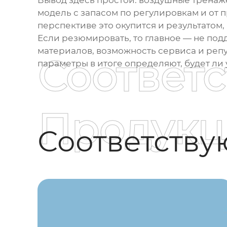
Вывод здесь простой:
воздушные тренаж
модель с запасом по регулировкам и от 
перспективе это окупится и результатом,
Если резюмировать, то главное — не подд
материалов, возможность сервиса и репу
Соответ
параметры в итоге определяют, будет ли 
Продукц
Соответств