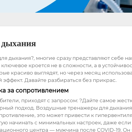
 дыхания
я дыхания?, многие сразу представляют себе на
ключевое кроется не в сложности, а в устойчивос
рые красиво выглядят, но через месяц использо
й эффект. Давайте разбираться без прикрас.
ка за сопротивлением
ители, приходят с запросом: ?Дайте самое жест
ерный подход.
Воздушные тренажеры для дыхания
противление, это может привести к гипервентил
ую начинать с минимальных настроек, даже если к
тационного центра — мужчина после COVID-19. Он