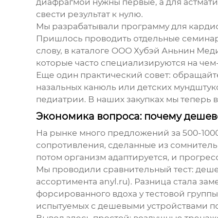
диафрагмой нужны первые, а для астмати
свести результат к нулю.
Мы разрабатывали программу для кардиоц
Пришлось проводить отдельные семинары
слову, в каталоге
ООО Хубэй Аньнин Мед
которые часто специализируются на чем-
Еще один практический совет: обращай
назальных канюль или детских мундштук
педиатрии. В наших закупках мы теперь 
Экономика вопроса: почему дешев
На рынке много предложений за 500-1000
сопротивления, сделанные из сомнительны
потом организм адаптируется, и прогресс
Мы проводили сравнительный тест: деше
ассортимента anyl.ru). Разница стала з
форсированного вдоха у тестовой группы в
испытуемых с дешевыми устройствами по