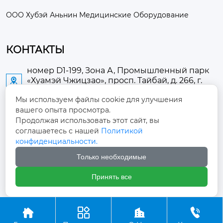
ООО Хубэй Аньнин Медицинские Оборудование
КОНТАКТЫ
номер D1-199, Зона А, Промышленный парк
«Хуамэй Чжицзао», просп. Тайбай, д. 266, г.

Аньлу
Мы используем файлы cookie для улучшения
вашего опыта просмотра.
2673889948@qq.com

Продолжая использовать этот сайт, вы
соглашаетесь с нашей
Политикой
+86-13705274289

конфиденциальности.
Только необходимые
+86-19084124289

Принять все
Авторское право ©ООО Хубэй Аньнин Медицинские




Оборудование