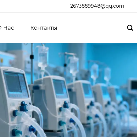
2673889948@qq.com
О Hас
Контакты
