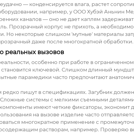
еудачно — конденсируется влага, растет сопроти
борудовании, например, у
ООО Хубэй Аньнин М
енних каналов — оно не дает каплям задерживат
ь. Прозрачный корпус не прихоть, а необходимос
и. Но некоторые слишком 'мутные' материалы за
 прозрачный даже после многократной обработки.
до реальных вызовов
 реальности, особенно при работе в ограниченном
а становится ключевой. Слишком длинный мундшт
ытные парамедики часто предпочитают анатомич
м редко пишут в спецификациях. Загубник должен 
 Сложные системы с мелкими съемными деталями 
е компоненты имеют четкие фиксаторы, экономит 
ользования на вызове изделие часто отправляетс
оваться многократное применение с промежуточ
орсодержащим растворам, например. Проверяю вс