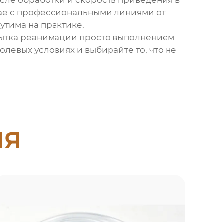
сле обработки и скорость приведения в
учае с профессиональными линиями от
щутима на практике.
попытка реанимации просто выполнением
левых условиях и выбирайте то, что не
ия