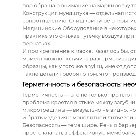
пор обращаю внимание на маркировку т
Конструкция мундштука — отдельная истор
сопротивлению. Слишком тугое открытие
Медицинские Оборудование
в некоторы
практике это снижает утечку воздуха при
перчатках.
И про крепление к маске. Казалось бы, 
момент можно получить разгерметизацию.
образцы, как у того же
anyl.ru
, имеют доп
Такие детали говорят о том, что произво
Герметичность и безопасность: не
Герметичность — это не только про плотн
проблема кроется в стыке между загубн
микротрещины — визуально не видно, но 
и брать изделия с монолитной литьевой 
Безопасность — тема шире. Речь о барь
просто клапан, а эффективную мембрану,