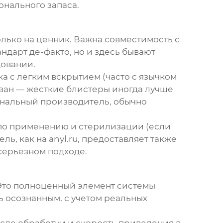
онального запаса.
лько на ценник. Важна совместимость с
дарт де-факто, но и здесь бывают
довании.
а с легким вскрытием (часто с язычком
ован — жесткие блистеры иногда лучше
ональный производитель, обычно
 по применению и стерилизации (если
ль, как на
anyl.ru
, предоставляет также
серьезном подходе.
. Это полноценный элемент системы
ь осознанным, с учетом реальных