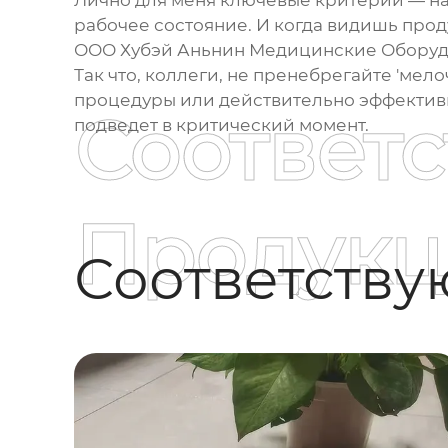
Лично для меня ключевые критерии — на
рабочее состояние. И когда видишь прод
ООО Хубэй Аньнин Медицинские Обору
Так что, коллеги, не пренебрегайте 'мел
процедуры или действительно эффективны
Соответ
подведет в критический момент.
Продукц
Соответств