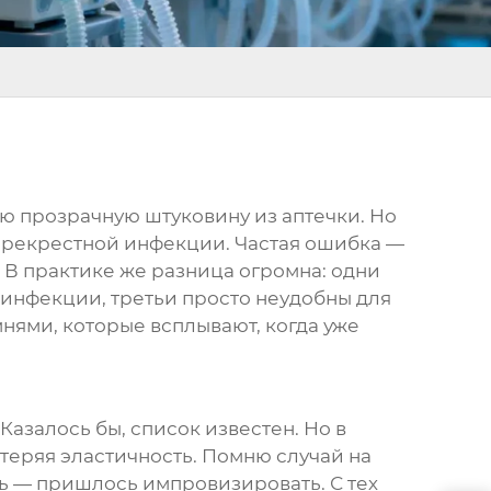
ую прозрачную штуковину из аптечки. Но
 перекрестной инфекции. Частая ошибка —
 В практике же разница огромна: одни
зинфекции, третьи просто неудобны для
нями, которые всплывают, когда уже
азалось бы, список известен. Но в
теряя эластичность. Помню случай на
ть — пришлось импровизировать. С тех