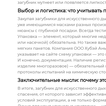
загубник мутнеет или появляется липкос
Выбор и логистика: что учитывать 
Закупая
загубники для искусственного д
уже имеющимися масками разных произво
нюансы с глубиной посадки. Всегда тест
Упаковка — элемент, который многие нед
или насечкой) обязательна. Но также ва
мягких пакетов. Компания
ООО Хубэй Ан
указывает на сайте схему упаковки — это
И конечно, документация. Наличие реги
изделие многоразовое) — обязательный 
протоколы испытаний на химическую стой
Заключительные мысли: почему эт
В итоге,
загубник для искусственного ды
спасения, от которого зависит эффектив
условий эксплуатации, а не только форм