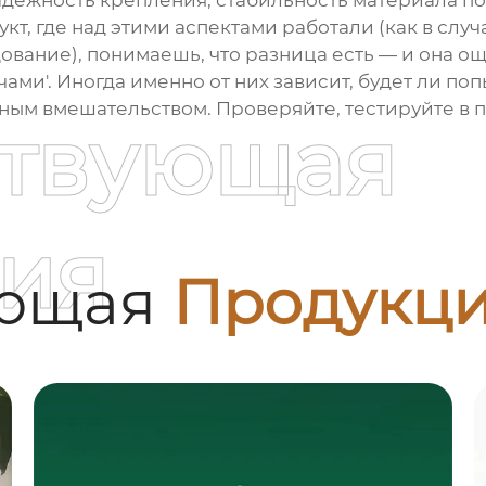
дежность крепления, стабильность материала по
укт, где над этими аспектами работали (как в сл
дование
), понимаешь, что разница есть — и она о
очами'. Иногда именно от них зависит, будет ли 
м вмешательством. Проверяйте, тестируйте в по
ствующая
ия
ующая
Продукц