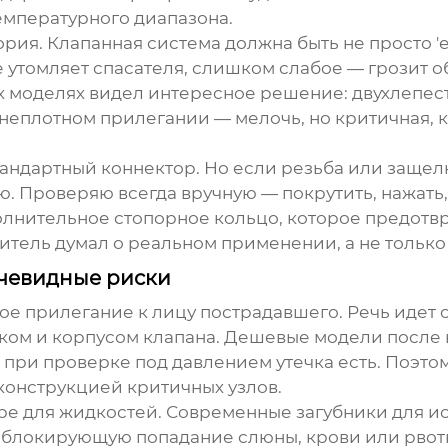
емпературного диапазона.
ия. Клапанная система должна быть не просто 'ес
 утомляет спасателя, слишком слабое — грозит о
х моделях видел интересное решение: двухлепест
 неплотном прилегании — мелочь, но критичная, 
стандартный коннектор. Но если резьба или заще
 Проверяю всегда вручную — покрутить, нажать, 
олнительное стопорное кольцо, которое предотв
дитель думал о реальном применении, а не только 
очевидные риски
ое прилегание к лицу пострадавшего. Речь идет о
иком и корпусом клапана. Дешевые модели после
при проверке под давлением утечка есть. Поэтом
конструкцией критичных узлов.
ере для жидкостей. Современные
загубники для и
 блокирующую попадание слюны, крови или рвотн