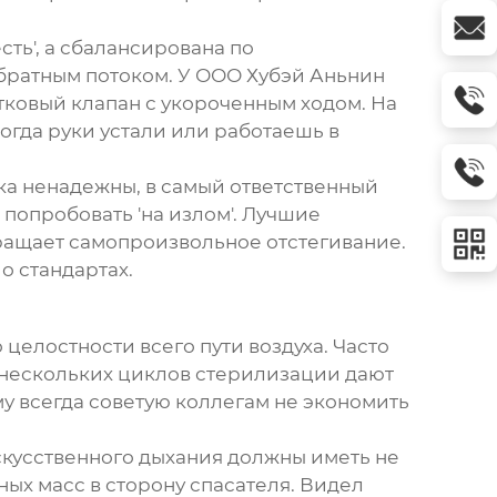
ть', а сбалансирована по
братным потоком. У
ООО Хубэй Аньнин
ковый клапан с укороченным ходом. На
когда руки устали или работаешь в
лка ненадежны, в самый ответственный
попробовать 'на излом'. Лучшие
ращает самопроизвольное отстегивание.
о стандартах.
 целостности всего пути воздуха. Часто
 нескольких циклов стерилизации дают
у всегда советую коллегам не экономить
скусственного дыхания
должны иметь не
ых масс в сторону спасателя. Видел