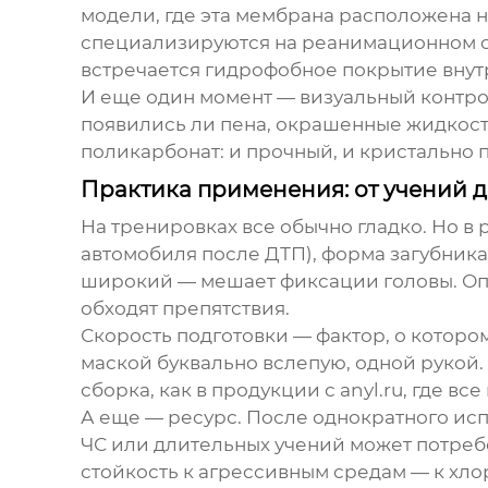
модели, где эта мембрана расположена н
специализируются на реанимационном о
встречается гидрофобное покрытие внутр
И еще один момент — визуальный контрол
появились ли пена, окрашенные жидкост
поликарбонат: и прочный, и кристально
Практика применения: от учений 
На тренировках все обычно гладко. Но в
автомобиля после ДТП), форма загубник
широкий — мешает фиксации головы. Оп
обходят препятствия.
Скорость подготовки — фактор, о которо
маской буквально вслепую, одной рукой.
сборка, как в продукции с
anyl.ru
, где вс
А еще — ресурс. После однократного исп
ЧС или длительных учений может потреб
стойкость к агрессивным средам — к хл