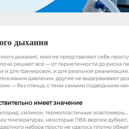
ного дыхания
нного дыхания', многие представляют себе прост
 мелочи решают всё — от герметичности до риска
 и для тренировок, и для реальной реанимации.
нтенсивном давлении, другие не выдерживают де
орим — без глянца, с теми самыми подводными кам
ствительно имеет значение
лорид, силикон, термопластичные эластомеры... К
их температурах, некоторые ПВХ-версии дубеют, 
ндартного набора просто не удалось плотно обжа