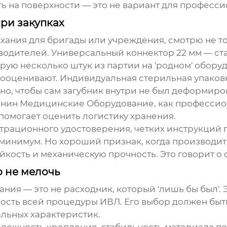
ть на поверхности — это не вариант для професси
при закупках
ыхания
для бригады или учреждения, смотрю не то
дителей. Универсальный коннектор 22 мм — стан
ирую несколько штук из партии на 'родном' обору
ооценивают. Индивидуальная стерильная упаковк
жно, чтобы сам загубник внутри не был деформир
ьнин Медицинские Оборудование
, как професси
 помогает оценить логистику хранения.
страционного удостоверения, четких инструкций
минимум. Но хороший признак, когда производите
кость и механическую прочность. Это говорит о 
о не мелочь
хания
— это не расходник, который 'лишь бы был'
ность всей процедуры ИВЛ. Его выбор должен быт
альных характеристик.