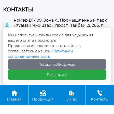
КОНТАКТЫ
номер D1-199, Зона А, Промышленный парк
«Хуамэй Чжицзао», просп. Тайбай, д. 266, г.

Аньлу
Мы используем файлы cookie для улучшения
вашего опыта просмотра.
2673889948@qq.com

Продолжая использовать этот сайт, вы
соглашаетесь с нашей
Политикой
+86-13705274289

конфиденциальности.
Только необходимые
+86-19084124289

Принять все
Авторское право ©ООО Хубэй Аньнин Медицинские




Оборудование
Главная
Продукция
О Нас
Контакты