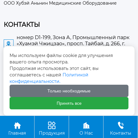
ООО Хубэй Аньнин Медицинские Оборудование
КОНТАКТЫ
номер D1-199, Зона А, Промышленный парк
«Хуамэй Чжицзао», просп. Тайбай, д. 266, г.

Аньлу
Мы используем файлы cookie для улучшения
вашего опыта просмотра.
2673889948@qq.com

Продолжая использовать этот сайт, вы
соглашаетесь с нашей
Политикой
+86-13705274289

конфиденциальности.
Только необходимые
+86-19084124289

Принять все
Авторское право ©ООО Хубэй Аньнин Медицинские




Оборудование
Главная
Продукция
О Нас
Контакты