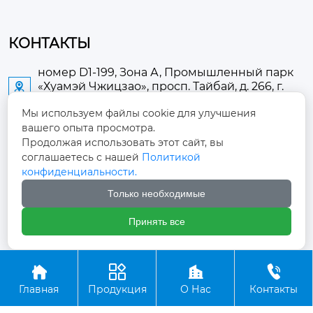
КОНТАКТЫ
номер D1-199, Зона А, Промышленный парк
«Хуамэй Чжицзао», просп. Тайбай, д. 266, г.

Аньлу
Мы используем файлы cookie для улучшения
вашего опыта просмотра.
2673889948@qq.com

Продолжая использовать этот сайт, вы
соглашаетесь с нашей
Политикой
+86-13705274289

конфиденциальности.
Только необходимые
+86-19084124289

Принять все
Авторское право ©ООО Хубэй Аньнин Медицинские




Оборудование
Главная
Продукция
О Нас
Контакты