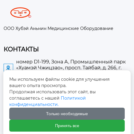
ООО Хубэй Аньнин Медицинские Оборудование
КОНТАКТЫ
номер D1-199, Зона А, Промышленный парк
«Хуамэй Чжицзао», просп. Тайбай, д. 266, г.

Аньлу
Мы используем файлы cookie для улучшения
вашего опыта просмотра.
2673889948@qq.com

Продолжая использовать этот сайт, вы
соглашаетесь с нашей
Политикой
+86-13705274289

конфиденциальности.
Только необходимые
+86-19084124289

Принять все