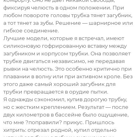
комфорту. Оно не дает никакой свободы,
фиксируя челюсть в одном положении. При
любом повороте головы трубка тянет загубник,
а тот тянет за зубы. Решение — шарнирное или
гибкое соединение.
Лучшие модели, которые я встречал, имеют
силиконовую гофрированную вставку между
загубником и корпусом трубки. Она позволяет
трубке двигаться независимо, не передавая
рывки на челюсть. Это особенно критично при
плавании в волну или при активном кроле. Без
этого даже самый хороший
загубник для
трубки
превращается в орудие пытки.
Я однажды сэкономил, купив дорогую трубку,
но с жестким креплением. Результат — после
двух километров в бассейне было ощущение,
что мне ?поправили? прикус. Пришлось
хитрить: отрезал родной, купил отдельно