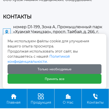
КОНТАКТЫ
номер D1-199, Зона А, Промышленный парк
«Хуамэй Чжицзао», просп. Тайбай, д. 266, г.

Аньлу
Мы используем файлы cookie для улучшения
вашего опыта просмотра.
2673889948@qq.com

Продолжая использовать этот сайт, вы
соглашаетесь с нашей
Политикой
+86-13705274289

конфиденциальности.
Только необходимые
+86-19084124289

Принять все
Авторское право ©ООО Хубэй Аньнин Медицинские




Оборудование
Главная
Продукция
О Нас
Контакты