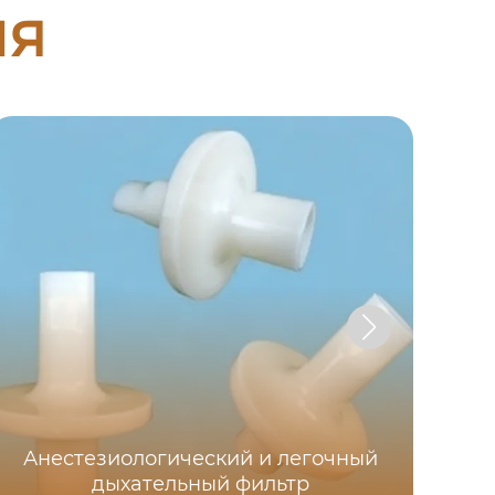
ия
Анестезиологический и легочный
дыхательный фильтр