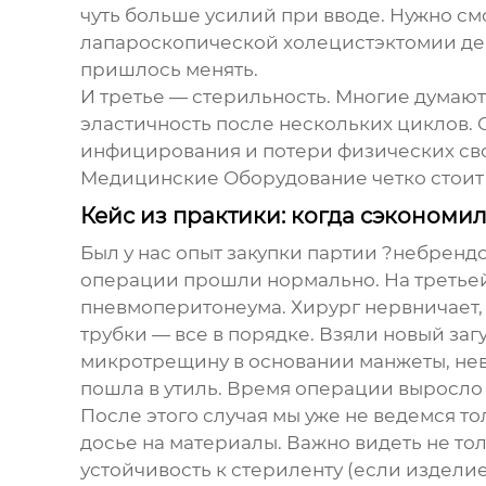
чуть больше усилий при вводе. Нужно смо
лапароскопической холецистэктомии деш
пришлось менять.
И третье — стерильность. Многие думают
эластичность после нескольких циклов.
инфицирования и потери физических сво
Медицинские Оборудование
четко стоит
Кейс из практики: когда сэкономил
Был у нас опыт закупки партии ?небренд
операции прошли нормально. На третье
пневмоперитонеума. Хирург нервничает, 
трубки — все в порядке. Взяли новый за
микротрещину в основании манжеты, нев
пошла в утиль. Время операции выросло 
После этого случая мы уже не ведемся т
досье на материалы. Важно видеть не то
устойчивость к стериленту (если издели