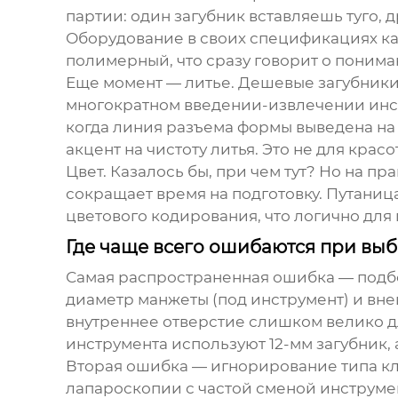
партии: один загубник вставляешь туго, 
Оборудование
в своих спецификациях ка
полимерный
, что сразу говорит о поним
Еще момент — литье. Дешевые загубники 
многократном введении-извлечении инст
когда линия разъема формы выведена на
акцент на чистоту литья. Это не для крас
Цвет. Казалось бы, при чем тут? Но на п
сокращает время на подготовку. Путаница
цветового кодирования, что логично для
Где чаще всего ошибаются при вы
Самая распространенная ошибка — подбор
диаметр манжеты (под инструмент) и внеш
внутреннее отверстие слишком велико дл
инструмента используют 12-мм загубник, 
Вторая ошибка — игнорирование типа кла
лапароскопии с частой сменой инструме