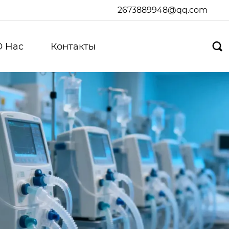
2673889948@qq.com
О Hас
Контакты
