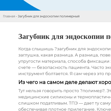
Главная
-
Загубник для эндоскопии полимерный
Загубник для эндоскопии 
Когда слышишь ?загубник для эндоскопии
заглушка, какая разница. А разница, пове
упругости материала, способа фиксации з
счете — безопасность пациента. Часто э
инструмент болтается. Я сам через это п
Из чего на самом деле делают хор
Тут нельзя говорить просто ?полимер?. Э
медицинские силиконы и термопластичны
слишком податливым. ТПЭ — дает ту саму
обеспечивая плотное прилегание. Ключев