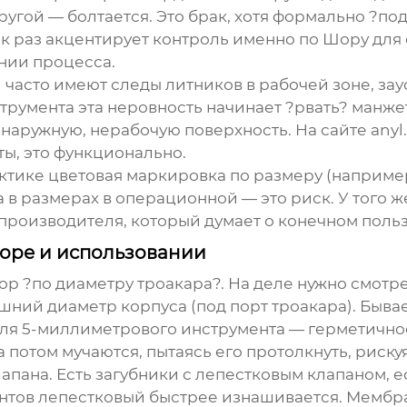
другой — болтается. Это брак, хотя формально ?по
к раз акцентирует контроль именно по Шору для
ании процесса.
часто имеют следы литников в рабочей зоне, зау
румента эта неровность начинает ?рвать? манже
 наружную, нерабочую поверхность. На сайте
anyl
оты, это функционально.
рактике цветовая маркировка по размеру (наприме
 в размерах в операционной — это риск. У того ж
 производителя, который думает о конечном поль
боре и использовании
 ?по диаметру троакара?. На деле нужно смотре
ний диаметр корпуса (под порт троакара). Бывает
я 5-миллиметрового инструмента — герметичност
а потом мучаются, пытаясь его протолкнуть, риску
пана. Есть загубники с лепестковым клапаном, е
нтов лепестковый быстрее изнашивается. Мембр