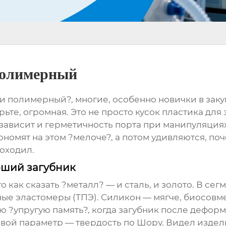
полимерный
 полимерный?, многие, особенно новички в закуп
рьте, огромная. Это не просто кусок пластика для
ависит и герметичность порта при манипуляциях,
кономят на этом ?мелоче?, а потом удивляются, п
роходил.
оший загубник
то как сказать ?металл? — и сталь, и золото. В 
е эластомеры (ТПЭ). Силикон — мягче, биосовме
ю ?упругую память?, когда загубник после дефо
ой параметр — твердость по Шору. Видел издели