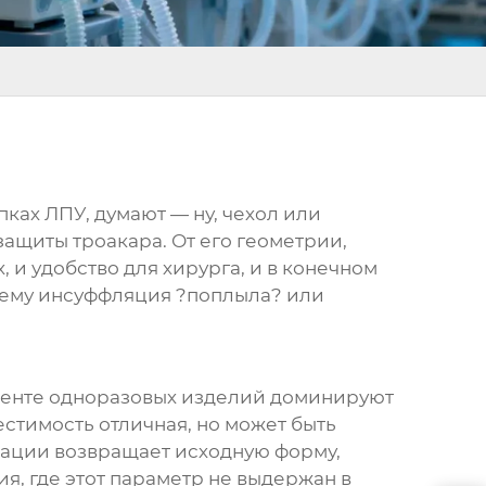
ках ЛПУ, думают — ну, чехол или
 защиты троакара. От его геометрии,
 и удобство для хирурга, и в конечном
очему инсуффляция ?поплыла? или
сегменте одноразовых изделий доминируют
стимость отличная, но может быть
рмации возвращает исходную форму,
я, где этот параметр не выдержан в