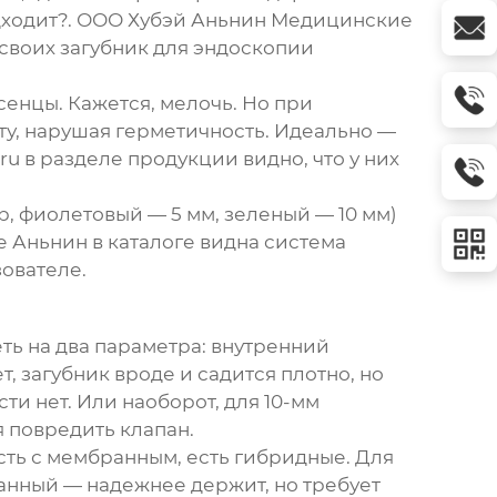
дходит?.
ООО Хубэй Аньнин Медицинские
 своих
загубник для эндоскопии
сенцы. Кажется, мелочь. Но при
ту, нарушая герметичность. Идеально —
.ru
в разделе продукции видно, что у них
р, фиолетовый — 5 мм, зеленый — 10 мм)
е Аньнин в каталоге видна система
зователе.
ть на два параметра: внутренний
, загубник вроде и садится плотно, но
и нет. Или наоборот, для 10-мм
я повредить клапан.
сть с мембранным, есть гибридные. Для
анный — надежнее держит, но требует