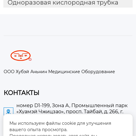
Одноразовая кислородная трубка
ООО Хубэй Аньнин Медицинские Оборудование
КОНТАКТЫ
номер D1-199, Зона А, Промышленный парк
«Хуамэй Чжицзао», просп. Тайбай, д. 266, г.

Аньлу
Мы используем файлы cookie для улучшения
вашего опыта просмотра.
2673889948@qq.com
