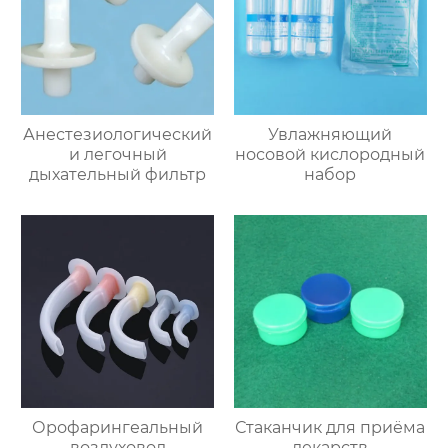
Анестезиологический
Увлажняющий
и легочный
носовой кислородный
дыхательный фильтр
набор
Орофарингеальный
Стаканчик для приёма
воздуховод
лекарств