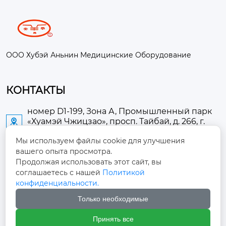
ООО Хубэй Аньнин Медицинские Оборудование
КОНТАКТЫ
номер D1-199, Зона А, Промышленный парк
«Хуамэй Чжицзао», просп. Тайбай, д. 266, г.

Аньлу
Мы используем файлы cookie для улучшения
вашего опыта просмотра.
2673889948@qq.com

Продолжая использовать этот сайт, вы
соглашаетесь с нашей
Политикой
+86-13705274289

конфиденциальности.
Только необходимые
+86-19084124289

Принять все