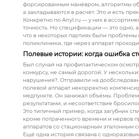
форсированным манёвром, алгоритмы обр
а закладываются в расчёт. Это и есть пря
Конкретно по Anyl.ru — у них в ассорти
точность. Но спецификации — это одно, 
что в некоторых партиях были проблемы 
поликлиники, где через аппарат проходит
Полевые истории: когда ошибка с
Был случай на профилактическом осмотр
конкурсу, не самый дорогой. У несколь
нарушения?. Отправили на дообследовани
полевой аппарат некорректно компенсир
медпункте. Он занижал объёмы. Проблема
результатами, и несоответствие бросилос
Это типичный пример, когда
загубник сп
кроме потраченного времени и нервов п
аппаратов со стационарным эталонным спи
Ещё одна история связана с одноразовым