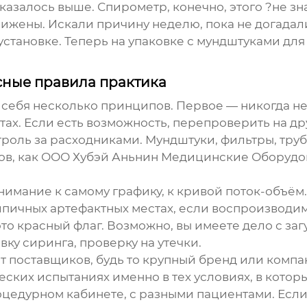
казалось выше. Спирометр, конечно, этого ?не зна
ижены. Искали причину неделю, пока не догада
становке. Теперь на упаковке с мундштуками дл
сные правила практика
я себя несколько принципов. Первое — никогда не
ах. Если есть возможность, перепроверить на др
роль за расходниками. Мундштуки, фильтры, тру
иков, как ООО Хубэй Аньнин Медицинские Оборудо
внимание к самому графику, к кривой поток-объём
 типичных артефактных местах, если воспроизводи
это красный флаг. Возможно, вы имеете дело с
заг
ку сиринга, проверку на утечки.
от поставщиков, будь то крупный бренд или компа
ских испытаниях именно в тех условиях, в которы
цедурном кабинете, с разными пациентами. Если т