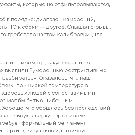
ефакты, которые не отфильтровываются,
сё в порядке: диапазон измерений,
сть ПО к сбоям — другое. Слышал отзывы,
что требовало частой калибровки. Для
вный спирометр, закупленный по
хах выявили ?умеренные рестриктивные
разбираться. Оказалось, что наш
гких) при низкой температуре в
но здоровых людей с сопоставимыми
ноз мог бы быть ошибочным.
 Хорошо, что обошлось без последствий,
язательную сверку портативных
о требует формальный регламент.
ли партию, визуально идентичную