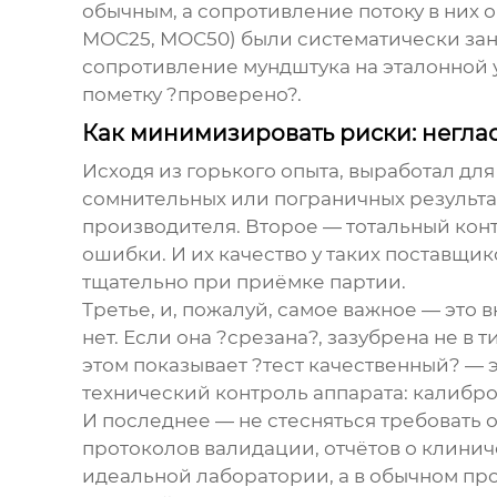
обычным, а сопротивление потоку в них о
МОС25, МОС50) были систематически зан
сопротивление мундштука на эталонной у
пометку ?проверено?.
Как минимизировать риски: негла
Исходя из горького опыта, выработал дл
сомнительных или пограничных результат
производителя. Второе — тотальный конт
ошибки. И их качество у таких поставщ
тщательно при приёмке партии.
Третье, и, пожалуй, самое важное — это 
нет. Если она ?срезана?, зазубрена не в
этом показывает ?тест качественный? — 
технический контроль аппарата: калибров
И последнее — не стесняться требовать 
протоколов валидации, отчётов о клиниче
идеальной лаборатории, а в обычном про