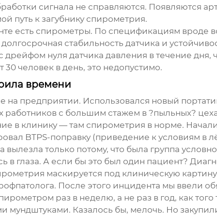
аботки сигнала не справляются. Появляются арт
мой путь к
загубнику спирометрия
.
менте есть спирометры. По спецификациям вроде в
а долгосрочная стабильность датчика и устойчиво
с дрейфом нуля датчика давления в течение дня, 
 30 человек в день, это недопустимо.
тоила времени
е на предприятии. Использовался новый портати
ких работников с большим стажем в ?пыльных? це
е в клинику — там спирометрия в норме. Начали 
овал BTPS-поправку (приведение к условиям в лё
 вылезла только потому, что была группа услов
ь в глаза. А если бы это был один пациент? Диаг
ирометрия
маскируется под клиническую картину.
рофпатолога. После этого инцидента мы ввели об
рометром раз в неделю, а не раз в год, как тог
и мундштуками. Казалось бы, мелочь. Но закупи