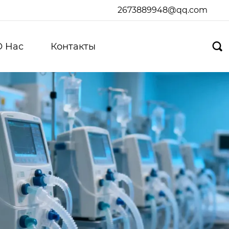
2673889948@qq.com
О Hас
Контакты
