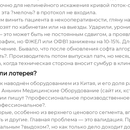
аточно для нелинейного искажения кривой поток-
эта ?мелочь? в протокол не входила.
м винить пациента в некооперативности, гляну на
озят по кабинетам или на выезды. Ударили, урон
— это может быть не постоянным сдвигом, а прояв
рафик, но ФЖЕЛ или ОФВ1 занижены на 10-15%. Дл
ние. Бывало, что после обновления софта алгор
ть?. Производитель потом выпускал патч, но меся
а
, когда техническая сторона вносит сумбур в кл
ли лотерея?
ок наводнён оборудованием из Китая, и его доля 
ньнин Медицинские Оборудование (сайт их, кстат
ании пишут ?профессиональное производственно
рофессиональное?.
рые, особенно из верхнего ценового сегмента, в
сть и другие. Главная проблема — это валидация.
альным ?выдохом?, но как только дело доходит д