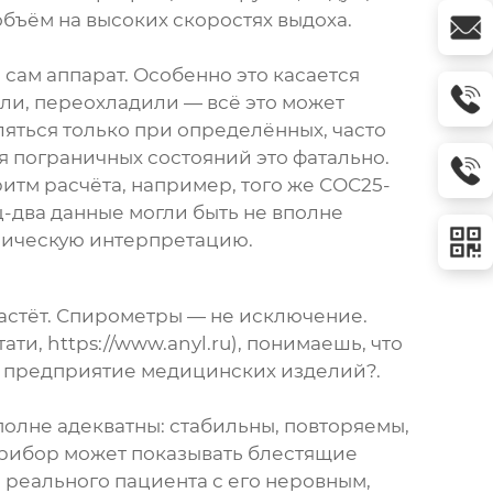
объём на высоких скоростях выдоха.
 сам аппарат. Особенно это касается
или, переохладили — всё это может
ляться только при определённых, часто
я пограничных состояний это фатально.
итм расчёта, например, того же СОС25-
ц-два данные могли быть не вполне
иническую интерпретацию.
растёт. Спирометры — не исключение.
и, https://www.anyl.ru), понимаешь, что
е предприятие медицинских изделий?.
полне адекватны: стабильны, повторяемы,
 Прибор может показывать блестящие
о реального пациента с его неровным,