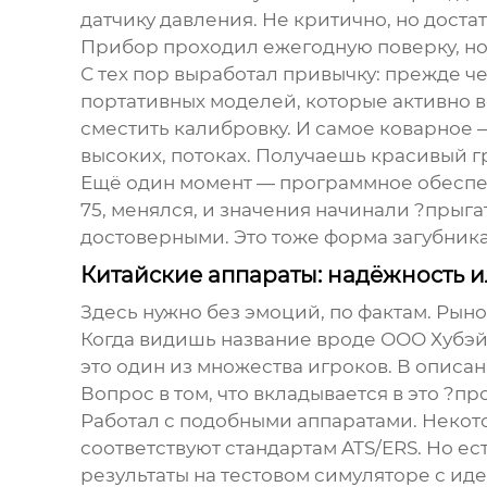
датчику давления. Не критично, но дост
Прибор проходил ежегодную поверку, но 
С тех пор выработал привычку: прежде че
портативных моделей, которые активно в
сместить калибровку. И самое коварное 
высоких, потоках. Получаешь красивый г
Ещё один момент — программное обеспече
75, менялся, и значения начинали ?прыга
достоверными. Это тоже форма
загубник
Китайские аппараты: надёжность и
Здесь нужно без эмоций, по фактам. Рын
Когда видишь название вроде ООО Хубэй А
это один из множества игроков. В опис
Вопрос в том, что вкладывается в это ?п
Работал с подобными аппаратами. Некото
соответствуют стандартам ATS/ERS. Но е
результаты на тестовом симуляторе с иде