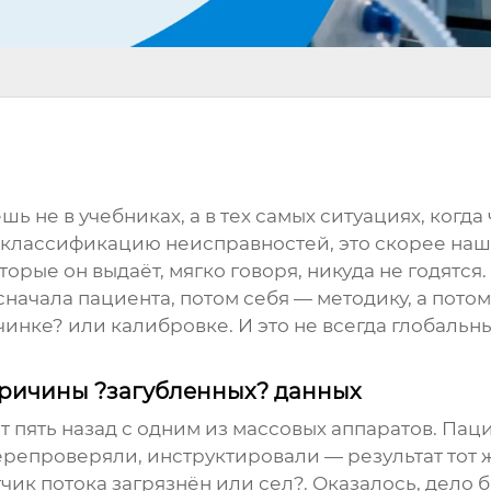
ь не в учебниках, а в тех самых ситуациях, когда 
классификацию неисправностей, это скорее наше,
торые он выдаёт, мягко говоря, никуда не годятс
сначала пациента, потом себя — методику, а пото
чинке? или калибровке. И это не всегда глобальн
 причины ?загубленных? данных
 пять назад с одним из массовых аппаратов. Паци
епроверяли, инструктировали — результат тот же
атчик потока загрязнён или сел?. Оказалось, дело