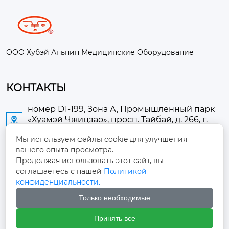
ООО Хубэй Аньнин Медицинские Оборудование
КОНТАКТЫ
номер D1-199, Зона А, Промышленный парк
«Хуамэй Чжицзао», просп. Тайбай, д. 266, г.

Аньлу
Мы используем файлы cookie для улучшения
вашего опыта просмотра.
2673889948@qq.com

Продолжая использовать этот сайт, вы
соглашаетесь с нашей
Политикой
+86-13705274289

конфиденциальности.
Только необходимые
+86-19084124289

Принять все