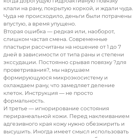
когда дорогущую гидроактивную повязку
клали на рану, покрытую коркой, и ждали чуда.
Чуда не происходило, деньги были потрачены
впустую, а время упущено.
Вторая ошибка — редкая или, наоборот,
слишком частая смена. Современные
пластыри рассчитаны на ношение от 1 до 7
дней в зависимости от типа раны и степени
экссудации. Постоянно срывая повязку ?для
проветривания?, мы нарушаем
формирующуюся микроэкосистему и
охлаждаем рану, что замедляет деление
клеток. Инструкция — не просто
формальность.
И третье — игнорирование состояния
периранеальной кожи. Перед наклеиванием
адгезивного края кожу нужно обезжирить и
высушить. Иногда имеет смысл использовать