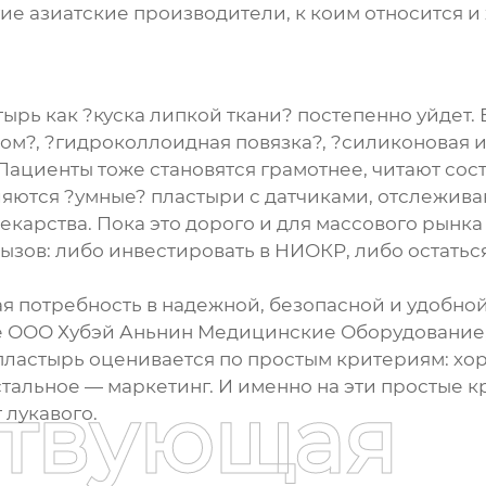
гие азиатские производители, к коим относится и
тырь
как ?куска липкой ткани? постепенно уйдет.
ом?, ?гидроколлоидная повязка?, ?силиконовая и
ациенты тоже становятся грамотнее, читают сост
вляются ?умные? пластыри с датчиками, отслежив
арства. Пока это дорого и для массового рынка 
зов: либо инвестировать в НИОКР, либо остаться
вая потребность в надежной, безопасной и удобно
е
ООО Хубэй Аньнин Медицинские Оборудование
, пластырь оценивается по простым критериям: х
стальное — маркетинг. И именно на эти простые 
ствующая
 лукавого.