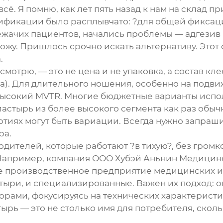
сё. Я помню, как лет пять назад к нам на склад 
цификации было расплывчато: ?для общей фиксаци
ежачих пациентов, начались проблемы — адгезив
кожу. Пришлось срочно искать альтернативу. Этот
.
смотрю, — это не цена и не упаковка, а состав кл
). Для длительного ношения, особенно на подвижн
высокий MVTR. Многие бюджетные варианты испол
ластырь
из более высокого сегмента как раз обычно
ртиях могут быть вариации. Всегда нужно запра
ра.
водителей, которые работают ?в тихую?, без гром
 Например, компания
ООО Хубэй Аньнин Медицин
 производственное предприятие медицинских изд
тыри, и специализированные. Важен их подход: о
ами, фокусируясь на технических характеристика
тырь
— это не столько имя для потребителя, сколь