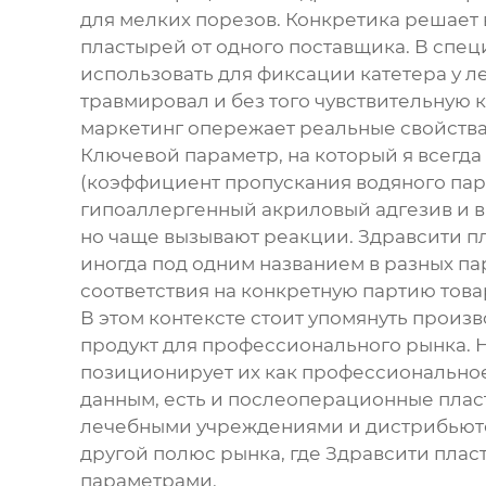
для мелких порезов. Конкретика решает в
пластырей от одного поставщика. В спе
использовать для фиксации катетера у л
травмировал и без того чувствительную 
маркетинг опережает реальные свойства
Ключевой параметр, на который я всегда 
(коэффициент пропускания водяного пара
гипоаллергенный акриловый адгезив и 
но чаще вызывают реакции.
Здравсити п
иногда под одним названием в разных па
соответствия на конкретную партию това
В этом контексте стоит упомянуть произ
продукт для профессионального рынка.
позиционирует их как профессиональное
данным, есть и послеоперационные плас
лечебными учреждениями и дистрибьютор
другой полюс рынка, где
Здравсити плас
параметрами.