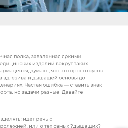
ечная полка, заваленная яркими
медицинских изделий вокруг таких
рмацевты, думают, что это просто кусок
ава адгезива и дышащей основы до
енариях. Частая ошибка — ставить знак
орта, но задачи разные. Давайте
зделять: идет речь о
пролежней, или о тех самых ?дышащих?