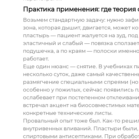
Практика применения: где теория 
Возьмем стандартную задачу: нужно зафи
зона, которая дышит, двигается, может
пластырь
— пациент жалуется на зуд, по
эластичный и слабый — повязка сползает
подушечка, а по краям — полоски именн
работает.
Еще один нюанс — снятие. В учебниках п
несколько суток, даже самый качествен
размягчение специальными спреями (но о
особенно у пожилых, сейчас появились 
ослабевает при постепенном отклеивании
встречал акцент на биосовместимых матер
конкретные технические листы.
Провальный опыт тоже был. Как-то реши
внутривенных вливаний. Пластыри были, н
спиртовыми антисептиками. При обработ