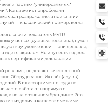
привезли партию ?универсальных?
и?. Когда же их попробовали
 вызывал раздражение, а при снятии
 случай — классический пример, когда
еевого слоя и показатель MVTR
ых участках (суставы, поясница), нужен
ьзуют каучуковые клеи — они дешевле,
 идет с акрилом. Но и тут есть подвох:
шивать сертификаты и декларации
кой рекламы, но делают качественный
ские Оборудование
. Их сайт (
anyl.ru
)
елий. В их ассортименте, судя по
ни часто работают напрямую с
х, а не на розничном брендинге. Это
ко тип изделия в каталоге с четкими