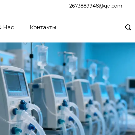
2673889948@qq.com
О Hас
Контакты
