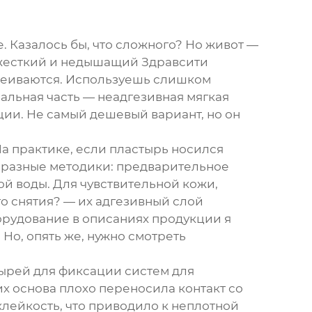
 Казалось бы, что сложного? Но живот —
м жесткий и недышащий
Здравсити
тклеиваются. Используешь слишком
альная часть — неадгезивная мягкая
ии. Не самый дешевый вариант, но он
На практике, если пластырь носился
и разные методики: предварительное
ой воды. Для чувствительной кожи,
о снятия? — их адгезивный слой
орудование
в описаниях продукции я
 Но, опять же, нужно смотреть
ырей для фиксации систем для
их основа плохо переносила контакт со
лейкость, что приводило к неплотной