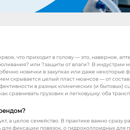
вое, что приходит в голову — это, наверное, апт
оливания? или ?защиты от влаги?. В индустрии 
обенно новички в закупках или даже некоторые фа
анием скрывается целый пласт нюансов — от сост
ективности в разных клинических (и бытовых) сц
ак сравнивать грузовик и легковушку: оба трансп
брендом?
укт, а целое семейство. В практике важно сразу ра
ь
для фиксации повязок, о гидроколлоидных для 