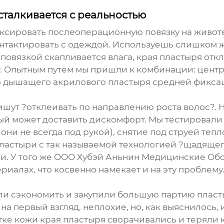
сталкивается с реальностью
ксировать послеоперационную повязку на животе.
 контактировать с одеждой. Используешь слишко
д повязкой скапливается влага, края пластыря о
. Опытным путем мы пришли к комбинации: центр
о дышащего акрилового пластыря средней фиксац
ишут ?отклеивать по направлению роста волос?. 
ный может доставить дискомфорт. Мы тестировал
ни не всегда под рукой), снятие под струей тепл
пластыри с так называемой технологией ?щадящег
. У того же
ООО Хубэй Аньнин Медицинские Об
иалах, что косвенно намекает и на эту проблему.
ли сэкономить и закупили большую партию пласт
а первый взгляд, неплохие, но, как выяснилось, 
ке кожи края пластыря сворачивались и теряли к