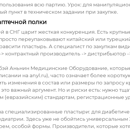
пользования всю партию. Урок: для манипуляцион
ый пункт в техническом задании при закупке.
аптечной полки
й в СНГ царит жесткая конкуренция. Есть крупн
просто переупаковывают китайский или турецкий
равсити пластырь
. А специалист по закупкам вид
> контрактный производитель -> дистрибьютор -> 
бэй Аньнин Медицинские Оборудование
, котор
описании на
anyl.ru
), часто означает более коротк
ть изменения в состав или размеры по запросу к
, это важный аргумент. Но и риски есть: нужно тщ
м (евразийским) стандартам, регистрационные у
на специализированные пластыри: для диабетиче
педиатрии. Здесь уже не обойтись универсальным
оем, особой формы. Производители, которые хотя