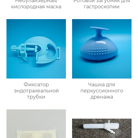
Небулайзерная/
Ротовой загубник для
кислородная маска
гастроскопии
Фиксатор
Чашка для
эндотрахеальной
перкуссионного
трубки
дренажа