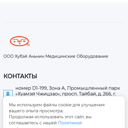
ООО Хубэй Аньнин Медицинские Оборудование
КОНТАКТЫ
номер D1-199, Зона А, Промышленный парк
«Хуамэй Чжицзао», просп. Тайбай, д. 266, г.

Аньлу
Мы используем файлы cookie для улучшения
вашего опыта просмотра.
2673889948@qq.com

Продолжая использовать этот сайт, вы
соглашаетесь с нашей
Политикой
+86-13705274289
