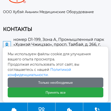
ООО Хубэй Аньнин Медицинские Оборудование
КОНТАКТЫ
номер D1-199, Зона А, Промышленный парк
«Хуамэй Чжицзао», просп. Тайбай, д. 266, г.

Аньлу
Мы используем файлы cookie для улучшения
вашего опыта просмотра.
2673889948@qq.com

Продолжая использовать этот сайт, вы
соглашаетесь с нашей
Политикой
+86-13705274289

конфиденциальности.
Только необходимые
+86-19084124289

Принять все
Авторское право ©ООО Хубэй Аньнин Медицинские




Оборудование