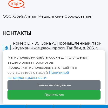
ООО Хубэй Аньнин Медицинские Оборудование
КОНТАКТЫ
номер D1-199, Зона А, Промышленный парк
«Хуамэй Чжицзао», просп. Тайбай, д. 266, г.

Аньлу
Мы используем файлы cookie для улучшения
вашего опыта просмотра.
2673889948@qq.com

Продолжая использовать этот сайт, вы
соглашаетесь с нашей
Политикой
+86-13705274289

конфиденциальности.
Только необходимые
+86-19084124289

Принять все
Авторское право ©ООО Хубэй Аньнин Медицинские