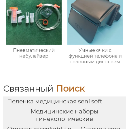
Пневматический
Умные очки с
небулайзер
функцией телефона и
головным дисплеем
Связанный
Поиск
Пеленка медицинская seni soft
Медицинские наборы
гинекологические
Отоскоп piccolight f o
Отоскоп вета