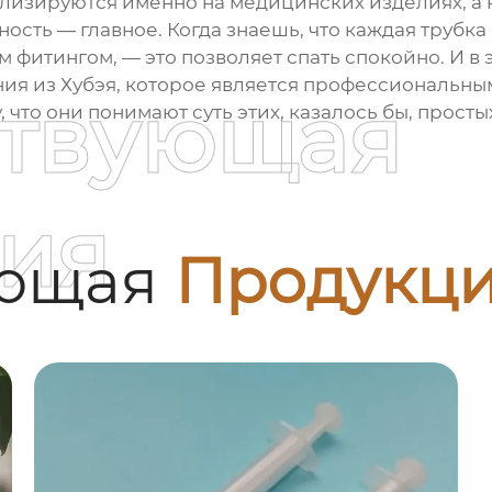
зируются именно на медицинских изделиях, а не
ть — главное. Когда знаешь, что каждая трубка в 
фитингом, — это позволяет спать спокойно. И в 
ия из Хубэя, которое является профессиональны
ствующая
 что они понимают суть этих, казалось бы, простых
ия
ующая
Продукц