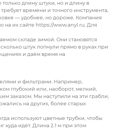
только длину штуки, но и длину в
то требует времени и точного инструмента,
аковке — удобнее, но дороже. Компания
но на их сайте
https://www.anyl.ru
. Для
ваемом складе зимой. Они становятся
есколько штук лопнули прямо в руках при
ещениях и даём время на
телями и фильтрами. Например,
ом глубокий или, наоборот, мелкий,
им заказом. Мы наступили на эти грабли,
ржались на других, более старых
огда используют цветные трубки, чтобы
 куда идёт. Длина 2.1 м при этом