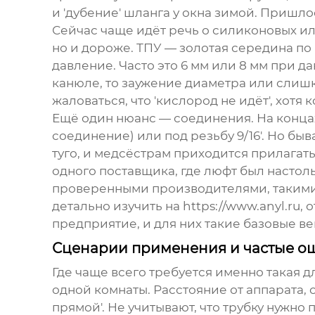
и 'дубение' шланга у окна зимой. Пришло
Сейчас чаще идёт речь о силиконовых ил
но и дороже. ТПУ — золотая середина по
давление. Часто это 6 мм или 8 мм при да
канюле, то заужение диаметра или слишк
жаловаться, что 'кислород не идёт', хотя
Ещё один нюанс — соединения. На концах
соединение) или под резьбу 9/16'. Но б
туго, и медсёстрам приходится прилагать
одного поставщика, где люфт был настол
проверенными производителями, таким
детально изучить на
https://www.anyl.ru
, 
предприятие, и для них такие базовые ве
Сценарии применения и частые о
Где чаще всего требуется именно такая д
одной комнаты. Расстояние от аппарата, 
прямой'. Не учитывают, что трубку нужно