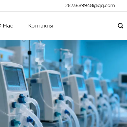
2673889948@qq.com
О Hас
Контакты
