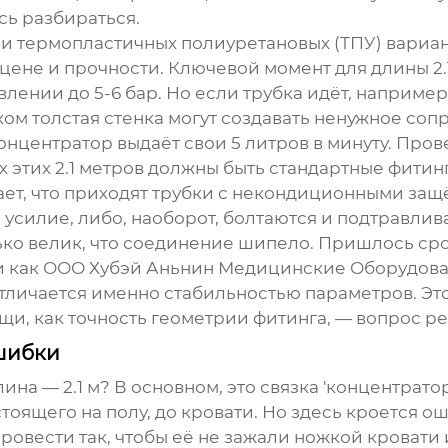
сь разбираться.
и термопластичных полиуретановых (ТПУ) вариан
 цене и прочности. Ключевой момент для длины 2.
влении до 5-6 бар. Но если трубка идёт, наприме
ом толстая стенка могут создавать ненужное соп
 концентратор выдаёт свои 5 литров в минуту. Пров
 этих 2.1 метров должны быть стандартные фитинг
ывает, что приходят трубки с некондиционными за
 усилие, либо, наоборот, болтаются и подтравлив
ько велик, что соединение шипело. Пришлось сро
и как
ООО Хубэй Аньнин Медицинские Оборудов
отличается именно стабильностью параметров. Э
щи, как точность геометрии фитинга, — вопрос р
шибки
лина — 2.1 м? В основном, это связка 'концентрат
стоящего на полу, до кровати. Но здесь кроется о
 провести так, чтобы её не зажали ножкой кровати