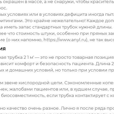
ь окрашен в массе, а не снаружи, чтобы краситель
ос.
вых условиях или в условиях дефицита иногда пыт
фитингами. Это крайне нежелательно! Каждое до
да иметь запас стандартных трубок нужной длины.
олее что стоимость штуки, особенно при прямых з
ие
(о них напомню,
https://www.anyl.ru
), не так вы
ия
ная трубка 2 1 м' — это не просто товарная позици
висит комфорт и безопасность пациента. Длина 2.
х и домашних условий, но только при условии п
ом звене кислородной цепи. Сэкономленные копе
ек, жалобами пациентов или, в худшем случае, 
биосовместимость, если трубка контактирует с ко
 качество очень разное. Лично я после ряда пр