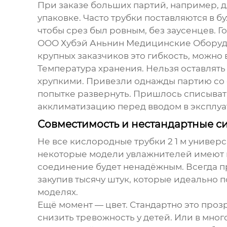
При заказе больших партий, например, дл
упаковке. Часто трубки поставляются в бу
чтобы срез был ровным, без заусенцев. Г
ООО Хубэй Аньнин Медицинские Обору
крупных заказчиков это гибкость, можно 
Температура хранения. Нельзя оставлять
хрупкими. Привезли однажды партию со с
попытке развернуть. Пришлось списыват
акклиматизацию перед вводом в эксплуа
Совместимость и нестандартные с
Не все кислородные трубки 2 1 м универ
некоторые модели увлажнителей имеют к
соединение будет ненадёжным. Всегда пр
закупив тысячу штук, которые идеально 
моделях.
Ещё момент — цвет. Стандартно это проз
снизить тревожность у детей. Или в много