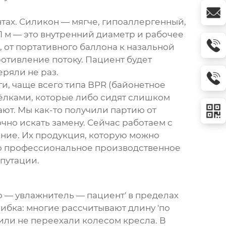
тах. Силикон — мягче, гипоаллергенный,
1 м — это внутренний диаметр и рабочее
р, от портативного баллона к назальной
ротивление потоку. Пациент будет
еряли не раз.
и, чаще всего типа BPR (байонетное
щёлками, которые либо сидят слишком
ают. Мы как-то получили партию от
чно искать замену. Сейчас работаем с
ание
. Их продукция, которую можно
то профессиональное производственное
епутации.
ор — увлажнитель — пациент' в пределах
шибка: многие рассчитывают длину 'по
 или не переехали колесом кресла. В