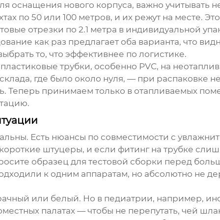
я оснащения нового корпуса, важно учитывать не 
хтах по 50 или 100 метров, и их режут на месте. Э
отовые отрезки по 2.1 метра в индивидуальной уп
дование
как раз предлагает оба варианта, что вид
выбрать то, что эффективнее по логистике.
 пластиковые трубки, особенно PVC, на неотапли
клада, где было около нуля, — при распаковке н
ь. Теперь принимаем только в отапливаемых пом
тацию.
итуации
сальны. Есть нюансы по совместимости с увлажни
ороткие штуцеры, и если фитинг на трубке слишк
осите образец для тестовой сборки перед больш
подходили к одним аппаратам, но абсолютно не де
рачный или белый. Но в педиатрии, например, ин
местных палатах — чтобы не перепутать, чей шланг