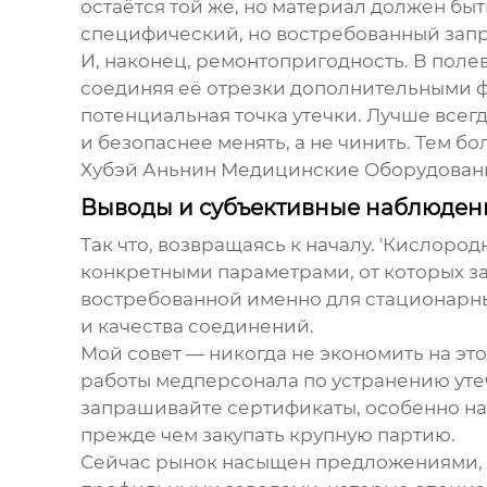
остаётся той же, но материал должен быт
специфический, но востребованный запр
И, наконец, ремонтопригодность. В поле
соединяя её отрезки дополнительными 
потенциальная точка утечки. Лучше всег
и безопаснее менять, а не чинить. Тем б
Хубэй Аньнин Медицинские Оборудован
Выводы и субъективные наблюден
Так что, возвращаясь к началу. 'Кислород
конкретными параметрами, от которых за
востребованной именно для стационарны
и качества соединений.
Мой совет — никогда не экономить на эт
работы медперсонала по устранению утеч
запрашивайте сертификаты, особенно на 
прежде чем закупать крупную партию.
Сейчас рынок насыщен предложениями, но