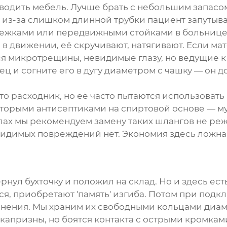
 обводить мебель. Лучше брать с небольшим запасо
а из-за слишком длинной трубки пациент запутывал
ежками или передвижными стойками в больнице. З
 в движении, её скручивают, натягивают. Если м
ся микротрещины, невидимые глазу, но ведущие к
ец и согните его в дугу диаметром с чашку — он 
это расходник, но её часто пытаются использовать
орыми антисептиками на спиртовой основе — мут
лах мы рекомендуем замену таких шлангов не реж
видимых повреждений нет. Экономия здесь ложн
рнул бухточку и положил на склад. Но и здесь ес
я, приобретают 'память' изгиба. Потом при подк
единения. Мы храним их свободными кольцами ди
апризны, но боятся контакта с острыми кромкам