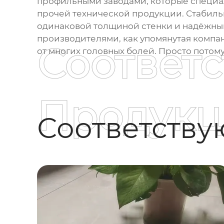
профильными заводами, которые специали
прочей технической продукции. Стабильнос
одинаковой толщиной стенки и надёжным 
производителями, как упомянутая компан
Соответ
от многих головных болей. Просто потому,
Продукц
Соответств