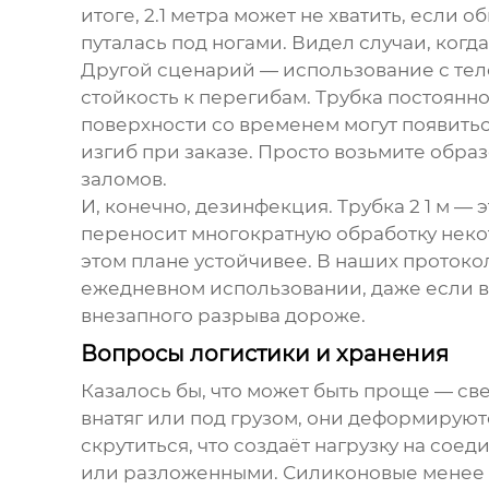
итоге, 2.1 метра может не хватить, если
путалась под ногами. Видел случаи, когд
Другой сценарий — использование с тел
стойкость к перегибам. Трубка постоянно
поверхности со временем могут появить
изгиб при заказе. Просто возьмите образ
заломов.
И, конечно, дезинфекция. Трубка 2 1 м — 
переносит многократную обработку некот
этом плане устойчивее. В наших протоко
ежедневном использовании, даже если 
внезапного разрыва дороже.
Вопросы логистики и хранения
Казалось бы, что может быть проще — све
внатяг или под грузом, они деформируютс
скрутиться, что создаёт нагрузку на со
или разложенными. Силиконовые менее к