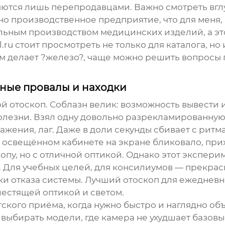
ляются лишь перепродавцами. Важно смотреть вг
о производственное предприятие, что для меня, 
ьным производством медицинских изделий, а эт
l.ru
стоит просмотреть не только для каталога, но
м делает ?железо?, чаще можно решить вопросы 
ные провалы и находки
й отоскоп. Соблазн велик: возможность вывести 
олезни. Взял одну довольно разрекламированную 
жения, лаг. Даже в доли секунды сбивает с ритма
ко освещённом кабинете на экране бликовало, при
пу, но с отличной оптикой. Однако этот эксперим
. Для учебных целей, для консилиумов — прекра
ки отказа системы.
Лучший отоскоп
для ежедневно
естящей оптикой и светом.
тского приёма, когда нужно быстро и наглядно о
 выбирать модели, где камера не ухудшает базов