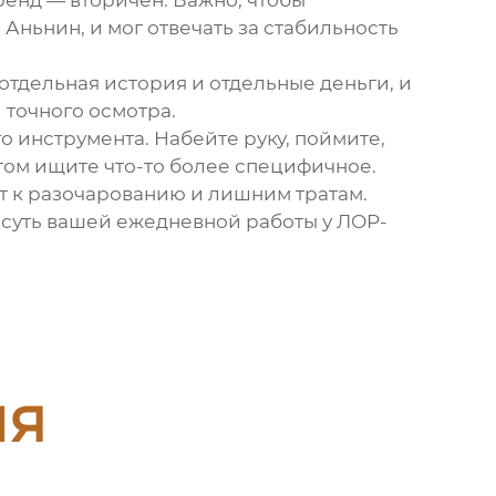
ренд — вторичен. Важно, чтобы
 Аньнин
, и мог отвечать за стабильность
 отдельная история и отдельные деньги, и
 точного осмотра.
о инструмента. Набейте руку, поймите,
отом ищите что-то более специфичное.
т к разочарованию и лишним тратам.
 суть вашей ежедневной работы у ЛОР-
ия