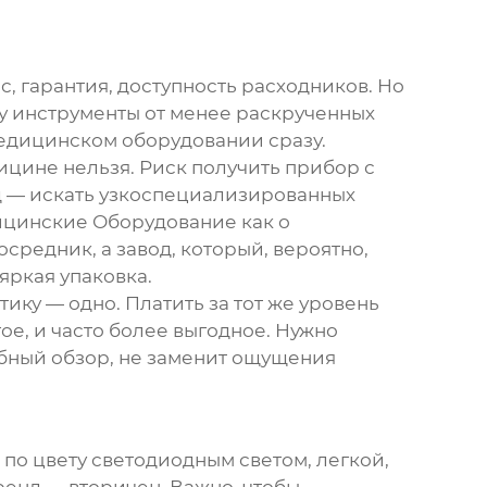
с, гарантия, доступность расходников. Но
ву инструменты от менее раскрученных
едицинском оборудовании сразу.
дицине нельзя. Риск получить прибор с
д — искать узкоспециализированных
ицинские Оборудование
как о
редник, а завод, который, вероятно,
яркая упаковка.
ику — одно. Платить за тот же уровень
ое, и часто более выгодное. Нужно
робный обзор, не заменит ощущения
 по цвету светодиодным светом, легкой,