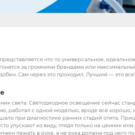
редставляется что-то универсальное, идеальное, 
гонятся за громкими брендами или максимальным
обен. Сам через это проходил. Лучший — это все
пе
ник света. Светодиодное освещение сейчас станда
ню, работал с одной моделью, вроде всё хорошо,
ешало при диагностике ранних стадий отита. При
сто упускают из виду, глядя только на ценник или
жен лежать в руке, а не рука должна под него п