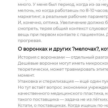
много. У меня был период, когда из-за не
мелочь, но когда работаешь по 8-10 часов
маркетинг, а реальные рабочие парамет
И, конечно, оптика. Увеличение должно б
смотреть, теряя общий контекст слухово
вещь при первом контакте с пациентом. 
прогревая.
О воронках и других ?мелочах?, к
История с воронками — отдельный разгово
Дешёвые воронки могут иметь микроскопи
теоретически, может травмировать эпит
момент.
Упаковка и стерилизация — ещё один пунк
Но тут встаёт вопрос экономики учрежде
качественного медицинского пластика, 
такого поставщика — задача не из лёгких
Кстати, о поставщиках. Когда ищешь по-