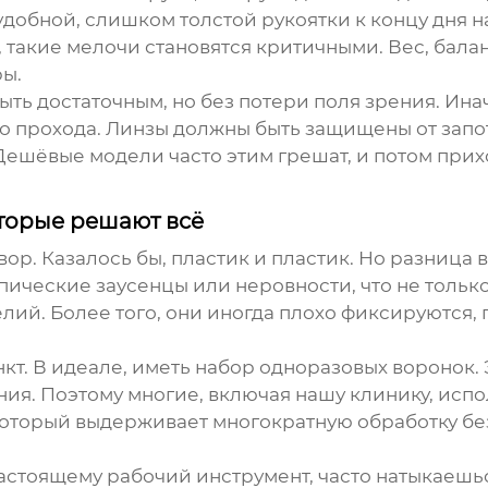
удобной, слишком толстой рукоятки к концу дня н
, такие мелочи становятся критичными. Вес, балан
ры.
ыть достаточным, но без потери поля зрения. Ина
го прохода. Линзы должны быть защищены от запо
Дешёвые модели часто этим грешат, и потом прихо
оторые решают всё
р. Казалось бы, пластик и пластик. Но разница 
ческие заусенцы или неровности, что не только 
елий. Более того, они иногда плохо фиксируются
т. В идеале, иметь набор одноразовых воронок. Э
ния. Поэтому многие, включая нашу клинику, испо
который выдерживает многократную обработку бе
.
настоящему рабочий инструмент, часто натыкаеш