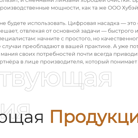
ользит, и сменными линзами хорошей очистки. Б
производственные мощности, как та же
ООО Хубэй
 не будете использовать. Цифровая насадка — это
мешает, отвлекая от основной задачи — быстрого и
ециалистам: начните с простого, но качественног
ие случаи преобладают в вашей практике. А уже п
имания своих потребностей почти всегда приводи
артнёра в лице производителя, который понимает
ствующая
ия
ующая
Продукц