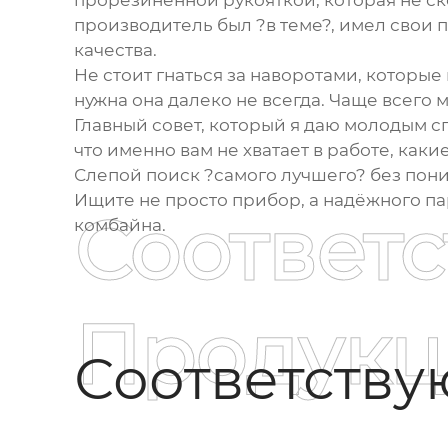
прорезиненной рукояткой, которая не ск
производитель был ?в теме?, имел свои 
качества.
Не стоит гнаться за наворотами, которые
нужна она далеко не всегда. Чаще всего 
Главный совет, который я даю молодым сп
что именно вам не хватает в работе, как
Слепой поиск ?самого лучшего? без пон
Ищите не просто прибор, а надёжного п
Соответ
комбайна.
Продукц
Соответств