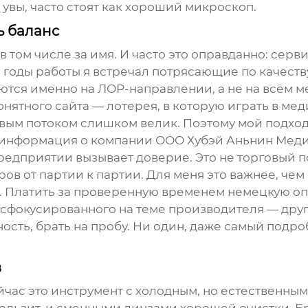
 увы, часто стоят как хороший микроскоп.
ь баланс
 том числе за имя. И часто это оправданно: серви
а годы работы я встречал потрясающие по качест
тся именно на ЛОР-направлении, а не на всём м
нятного сайта — лотерея, в которую играть в ме
вым потоком слишком велик. Поэтому мой подхо
у информация о компании
ООО Хубэй Аньнин Мед
приятии вызывает доверие. Это не торговый пос
в от партии к партии. Для меня это важнее, чем 
ь. Платить за проверенную временем немецкую опт
о сфокусированного на теме производителя — друг
ность, брать на пробу. Ни один, даже самый под
в
йчас это инструмент с холодным, но естественным