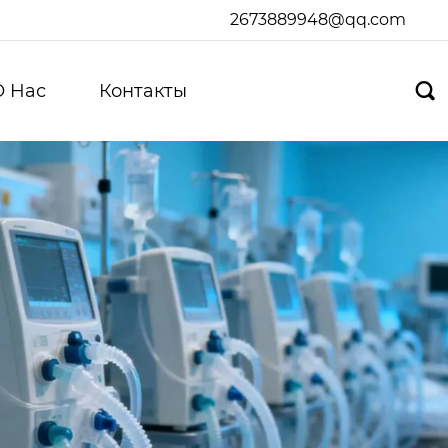
2673889948@qq.com
О Hас
Контакты
