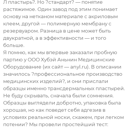
Л пластырь?. Но ?стандарт? — понятие
растяжимое. Один завод под этим понимает
основу на нетканом материале с акриловым
клеем, другой — полимерную мембрану с
резервуаром. Разница в цене может быть
двукратной, а в эффективности — и того
больше.
Я помню, как мы впервые заказали пробную
партию у
ООО Хубэй Аньнин Медицинские
Оборудование
(их сайт —
anyl.ru
). В описании
значилось ?профессиональное производство
медицинских изделий?, и они прислали
образцы именно трансдермальных пластырей.
Не буду скрывать, сначала были сомнения.
Образцы выглядели добротно, упаковка была
хорошая, но как поведет себя адгезив в
условиях реальной носки, скажем, при легком
потении? Мы провели простейший тест: