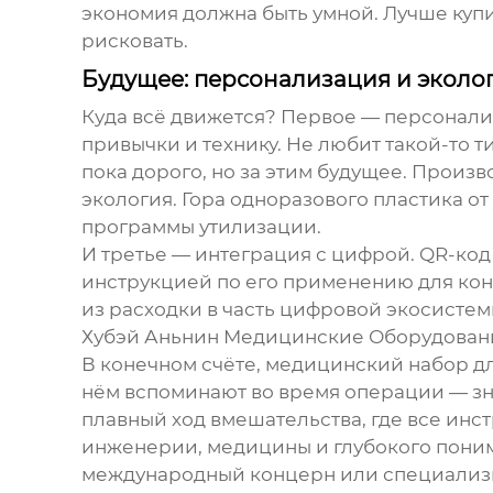
экономия должна быть умной. Лучше купи
рисковать.
Будущее: персонализация и эколо
Куда всё движется? Первое — персонали
привычки и технику. Не любит такой-то 
пока дорого, но за этим будущее. Произ
экология. Гора одноразового пластика о
программы утилизации.
И третье — интеграция с цифрой. QR-код 
инструкцией по его применению для кон
из расходки в часть цифровой экосистем
Хубэй Аньнин Медицинские Оборудован
В конечном счёте,
медицинский набор д
нём вспоминают во время операции — зна
плавный ход вмешательства, где все инс
инженерии, медицины и глубокого пониман
международный концерн или специализир