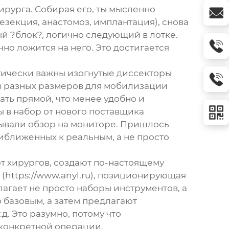
рурга. Собирая его, ты мысленно
езекция, анастомоз, имплантация), снова
й ?блок?, логично следующий в лотке.
но ложится на него. Это достигается
тически важны изогнутые диссекторы
ов разных размеров для мобилизации
ать прямой, что менее удобно и
 в набор от нового поставщика
ывали обзор на мониторе. Пришлось
иближенных к реальным, а не просто
от хирургов, создают по-настоящему
(
https://www.anyl.ru
), позиционирующая
гает не просто наборы инструментов, а
 базовым, а затем предлагают
. Это разумно, потому что
 конкретной операции.