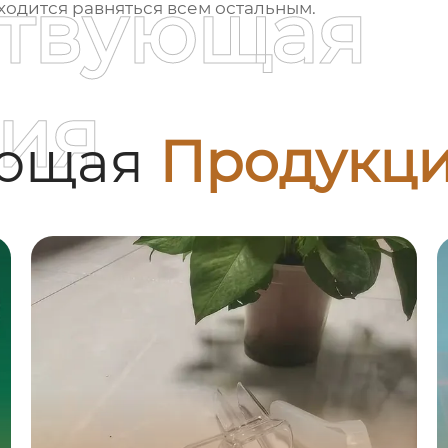
ствующая
ходится равняться всем остальным.
ия
ующая
Продукц