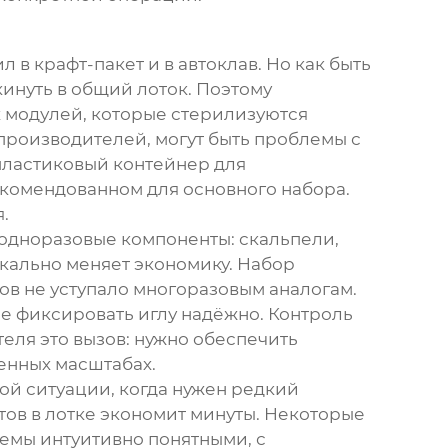
 в крафт-пакет и в автоклав. Но как быть
инуть в общий лоток. Поэтому
х модулей, которые стерилизуются
 производителей, могут быть проблемы с
пластиковый контейнер для
екомендованном для основного набора.
.
одноразовые компоненты: скальпели,
икально меняет экономику. Набор
ов не уступало многоразовым аналогам.
е фиксировать иглу надёжно. Контроль
теля это вызов: нужно обеспечить
енных масштабах.
вой ситуации, когда нужен редкий
ов в лотке экономит минуты. Некоторые
схемы интуитивно понятными, с