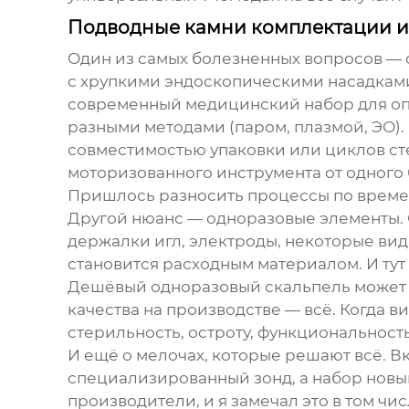
Подводные камни комплектации и
Один из самых болезненных вопросов — ст
с хрупкими эндоскопическими насадками
современный
медицинский набор для о
разными методами (паром, плазмой, ЭО).
совместимостью упаковки или циклов ст
моторизованного инструмента от одного
Пришлось разносить процессы по времен
Другой нюанс — одноразовые элементы. 
держалки игл, электроды, некоторые вид
становится расходным материалом. И тут
Дешёвый одноразовый скальпель может з
качества на производстве — всё. Когда 
стерильность, остроту, функциональнос
И ещё о мелочах, которые решают всё. Вк
специализированный зонд, а набор новы
производители, и я замечал это в том чи