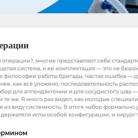
ерации
операции?, многие представляют себе стандарт
 целая система, и её комплектация — это не бюр
 философии работы бригады. Частая ошибка — ду
жнее, как всё уложено, последовательность расп
 набор для аппендэктомии и для сосудистого шва —
 и те же. Я много раз видел, как молодые специа
ая из виду системность. В итоге набор формально
и держателя иглы особой конфигурации, и хирург 
термином