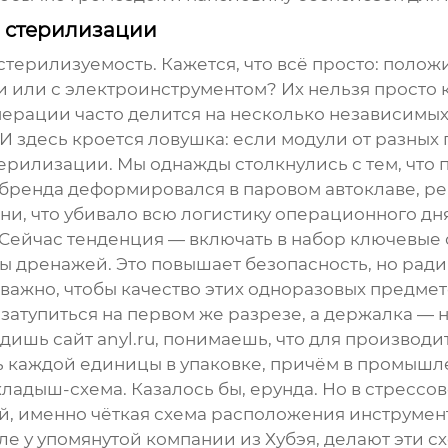
 стерилизации
ерилизуемость. Кажется, что всё просто: положил
 или с электроинструментом? Их нельзя просто к
перации
часто делится на несколько независимы
 И здесь кроется ловушка: если модули от разных
ерилизации. Мы однажды столкнулись с тем, что 
 бренда деформировался в паровом автоклаве, р
и, что убивало всю логистику операционного дня
Сейчас тенденция — включать в набор ключевые 
ы дренажей. Это повышает безопасность, но рад
 важно, чтобы качество этих одноразовых предмет
атупиться на первом же разрезе, а держалка — н
видишь сайт
anyl.ru
, понимаешь, что для производи
ть каждой единицы в упаковке, причём в промышл
ладыш-схема. Казалось бы, ерунда. Но в стрессо
й, именно чёткая схема расположения инструмент
сле у упомянутой компании из Хубэя, делают эти 