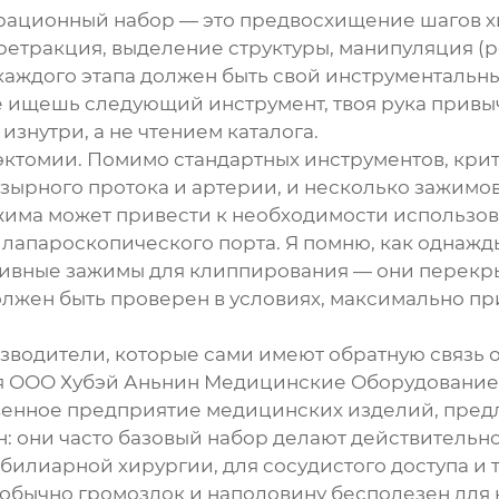
ерационный набор — это предвосхищение шагов хи
ретракция, выделение структуры, манипуляция (р
каждого этапа должен быть свой инструментальны
е ищешь следующий инструмент, твоя рука привыч
знутри, а не чтением каталога.
тэктомии. Помимо стандартных инструментов, кри
пузырного протока и артерии, и несколько зажим
ажима может привести к необходимости использов
лапароскопического порта. Я помню, как однажды
ивные зажимы для клиппирования — они перекр
олжен быть проверен в условиях, максимально пр
изводители, которые сами имеют обратную связь 
я
ООО Хубэй Аньнин Медицинские Оборудование
енное предприятие медицинских изделий, предла
: они часто базовый набор делают действительно
лиарной хирургии, для сосудистого доступа и т.д
 обычно громоздок и наполовину бесполезен для