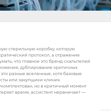
ную стерильную коробку, которую
ократический протокол, а отражение
мать, что главное это бренд скальпелей
оложения, дублирование критичных
 это разные вселенные, хотя базовые
листы или закупщики клиник
 укомплектован, но в критичный момент
теряет время, ассистент нервничает —