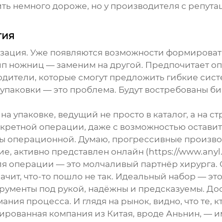
ть немного дороже, но у производителя с репута
гия
зация. Уже появляются возможности формировать 
тип ножниц — заменим на другой. Предпочитает о
водители, которые смогут предложить гибкие сис
т упаковки — это проблема. Будут востребованы 
на упаковке, ведущий не просто в каталог, а на с
кретной операции, даже с возможностью оставить
ы операционной. Думаю, прогрессивные производи
ие
, активно представлен онлайн (
https://www.anyl
ля операции
— это молчаливый партнёр хирурга. О
чит, что-то пошло не так. Идеальный набор — эт
трументы под рукой, надёжны и предсказуемы. Дос
ия процесса. И глядя на рынок, видно, что те, кт
ованная компания из Китая, вроде Аньнин, — и