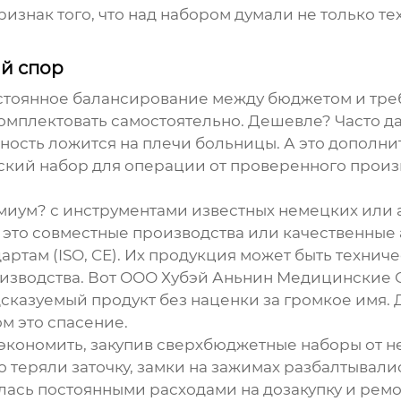
ризнак того, что над набором думали не только т
ый спор
стоянное балансирование между бюджетом и тре
комплектовать самостоятельно. Дешевле? Часто да.
ность ложится на плечи больницы. А это дополни
кий набор для операции
от проверенного произв
ремиум? с инструментами известных немецких или
о это совместные производства или качественные
ртам (ISO, CE). Их продукция может быть техниче
изводства. Вот
ООО Хубэй Аньнин Медицинские 
сказуемый продукт без наценки за громкое имя.
м это спасение.
экономить, закупив сверхбюджетные наборы от н
о теряли заточку, замки на зажимах разбалтывал
лась постоянными расходами на дозакупку и ремо