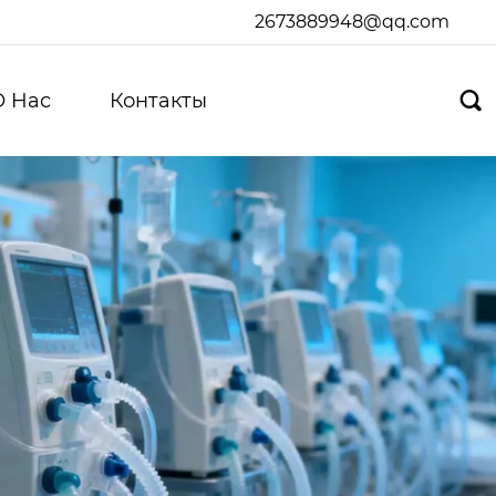
2673889948@qq.com
О Hас
Контакты
