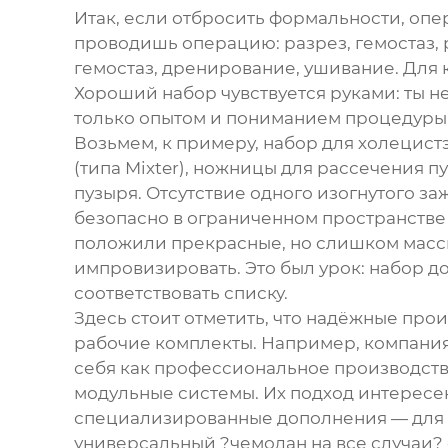
Итак, если отбросить формальности, оп
проводишь операцию: разрез, гемостаз, 
гемостаз, дренирование, ушивание. Для 
Хороший набор чувствуется руками: ты н
только опытом и пониманием процедуры и
Возьмем, к примеру, набор для холецис
(типа Mixter), ножницы для рассечения 
пузыря. Отсутствие одного изогнутого з
безопасно в ограниченном пространстве 
положили прекрасные, но слишком масс
импровизировать. Это был урок: набор д
соответствовать списку.
Здесь стоит отметить, что надёжные про
рабочие комплекты. Например, компани
себя как профессиональное производств
модульные системы. Их подход интересен
специализированные дополнения — для би
универсальный ?чемодан на все случаи?