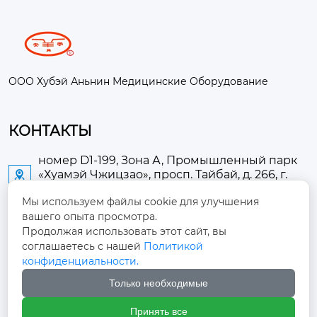
ООО Хубэй Аньнин Медицинские Оборудование
КОНТАКТЫ
номер D1-199, Зона А, Промышленный парк
«Хуамэй Чжицзао», просп. Тайбай, д. 266, г.

Аньлу
Мы используем файлы cookie для улучшения
вашего опыта просмотра.
2673889948@qq.com

Продолжая использовать этот сайт, вы
соглашаетесь с нашей
Политикой
+86-13705274289

конфиденциальности.
Только необходимые
+86-19084124289

Принять все