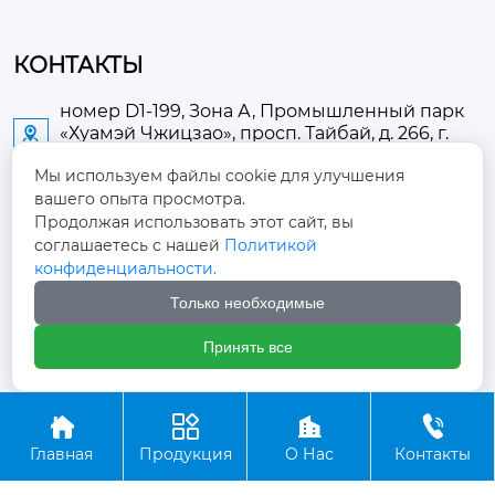
КОНТАКТЫ
номер D1-199, Зона А, Промышленный парк
«Хуамэй Чжицзао», просп. Тайбай, д. 266, г.

Аньлу
Мы используем файлы cookie для улучшения
вашего опыта просмотра.
2673889948@qq.com

Продолжая использовать этот сайт, вы
соглашаетесь с нашей
Политикой
+86-13705274289

конфиденциальности.
Только необходимые
+86-19084124289

Принять все
Авторское право ©ООО Хубэй Аньнин Медицинские




Оборудование
Главная
Продукция
О Нас
Контакты