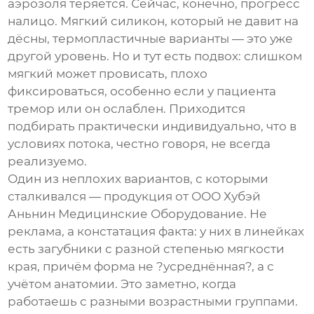
аэрозоля теряется. Сейчас, конечно, прогресс
налицо. Мягкий силикон, который не давит на
дёсны, термопластичные варианты — это уже
другой уровень. Но и тут есть подвох: слишком
мягкий может провисать, плохо
фиксироваться, особенно если у пациента
тремор или он ослаблен. Приходится
подбирать практически индивидуально, что в
условиях потока, честно говоря, не всегда
реализуемо.
Один из неплохих вариантов, с которыми
сталкивался — продукция от
ООО Хубэй
Аньнин Медицинские Оборудование
. Не
реклама, а констатация факта: у них в линейках
есть загубники с разной степенью мягкости
края, причём форма не ?усреднённая?, а с
учётом анатомии. Это заметно, когда
работаешь с разными возрастными группами.