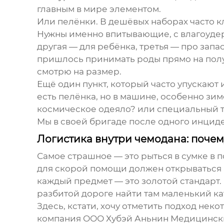
главным в мире элементом.
Или пелёнки. В дешёвых наборах часто к
Нужны именно впитывающие, с влагоудерж
другая — для ребёнка, третья — про запа
пришлось принимать роды прямо на полу
смотрю на размер.
Ещё один пункт, который часто упускают
есть пелёнка, но в машине, особенно зим
космическое одеяло? или специальный те
Мы в своей бригаде после одного инциде
Логистика внутри чемодана: почем
Самое страшное — это рыться в сумке в п
для скорой помощи
должен открываться 
каждый предмет — это золотой стандарт. В
разбитой дороге найти там маленький ка
Здесь, кстати, хочу отметить подход не
компания
ООО Хубэй Аньнин Медицинск