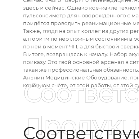
Сейчас много говорят о телемедицине, н
здесь и сейчас. Однако кое-какие техно
пульсоксиметр для новорождённого с ма
придётся проводить реанимационные мер
Также, глядя на опыт коллег из других р
алгоритм по неотложным состояниям в род
по ней в момент ЧП, а для быстрой сверки
В итоге, возвращаясь к началу.
Набор ак
приказу. Это твой основной арсенал в си
такая же профессиональная обязанность,
Аньнин Медицинские Оборудование
, п
Соответ
конечном счёте, от этой работы, от этой 
Продукц
Соответств