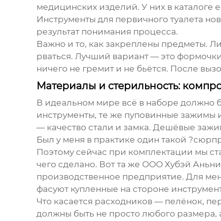
медицинских изделий. У них в каталоге е
Инструменты для первичного туалета но
результат понимания процесса.
Важно и то, как закреплены предметы. Л
рваться. Лучший вариант — это формочки
ничего не гремит и не бьётся. После вызо
Материалы и стерильность: компр
В идеальном мире всё в наборе должно б
инструменты, те же пуповинные зажимы и
— качество стали и замка. Дешёвые зажим
Был у меня в практике один такой ?сюрп
Поэтому сейчас при комплектации мы ст
чего сделано. Вот та же
ООО Хубэй Аньн
производственное предприятие. Для меня 
фасуют купленные на стороне инструмент
Что касается расходников — пелёнок, пер
должны быть не просто любого размера, 