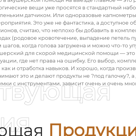
о в акушерской помощи на выезде главное — это
логические вещи уже просятся в стандартный наб
леньким датчиком. Или одноразовые капнометры 
оприятия. Это уже не фантастика, а доступное о
егионов, считаю, что неплохо бы добавить в компл
ах (родовое кровотечение, выпадение петель пупо
 шагов, когда голова загружена и можно что-то уп
ушерский для скорой медицинской помощи
— это
туации, где нет права на ошибку. Его выбор, ком
 как и отработка навыков. И хорошо, когда произ
онимают это и делают продукты не ?под галочку?, а
ствующая
сумки с инструментами, зависит очень и очень мно
ия
ующая
Продукц