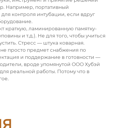
 руки, инструмент и принятие решений
ор. Например, портативный
для контроля интубации, если вдруг
борудование.
ект краткую, ламинированную памятку-
вины и т.д.). Не для того, чтобы учиться
устить. Стресс — штука коварная.
 не просто предмет снабжения по
плектация и поддержание в готовности —
водители, вроде упомянутой
ООО Хубэй
 для реальной работы. Потому что в
гое.
ия