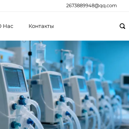
2673889948@qq.com
О Hас
Контакты
