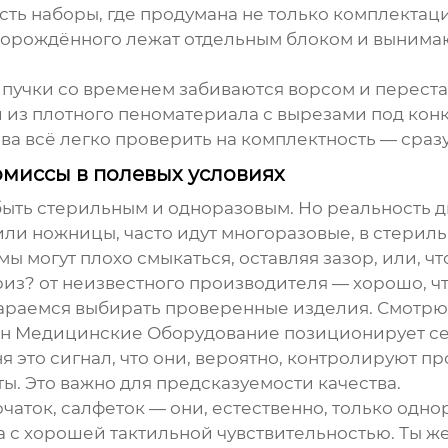
сть наборы, где продумана не только комплектаци
ворождённого лежат отдельным блоком и вынимаю
ипучки со временем забиваются ворсом и переста
 из плотного пеноматериала с вырезами под конк
ва всё легко проверить на комплектность — сразу 
омиссы в полевых условиях
ыть стерильным и одноразовым. Но реальность д
ли ножницы, часто идут многоразовые, в стериль
ы могут плохо смыкаться, оставляя зазор, или, ч
риз? от неизвестного производителя — хорошо, чт
араемся выбирать проверенные изделия. Смотрю 
ин Медицинские Оборудование
позиционирует се
это сигнал, что они, вероятно, контролируют про
ы. Это важно для предсказуемости качества.
чаток, салфеток — они, естественно, только однор
а с хорошей тактильной чувствительностью. Ты ж