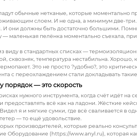
ладут обычные нетканые, которые моментально пр
ивающим слоем. И не одна, а минимум две-три. 
с. И они должны быть достаточно большими. Помню
 — маленькая пелёнка моментально съехала, при
 из виду в стандартных списках — термоизоляцио
ой, сквозняк, температура нестабильна. Хорошо, к
рмопакет. Это не просто ?удобно?, это критиче
нта с переохлаждением стали докладывать такие
у порядок — это скорость
оисках нужного инструмента, когда счёт идёт на 
и предоставлять всё как на ладони. Жёсткие кей
идел я и мягкие сумки, где всё сваливается в од
тетер — то ещё удовольствие.
которых производителей, которые реально консуль
ие Оборудование
(
https://www.anyl.ru
), которая 