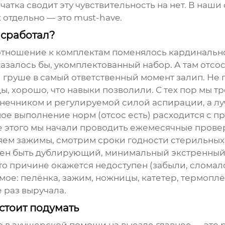
атка сводит эту чувствительность на нет. В наш
 отдельно — это must-have.
 сработал?
отношение к комплектам поменялось кардинально
азалось бы, укомплектованный набор. А там отсо
ой груше в самый ответственный момент залип. Не
, хорошо, что навыки позволили. С тех пор мы тр
нечником и регулируемой силой аспирации, а л
ное выполнение норм (отсос есть) расходится с 
 этого мы начали проводить ежемесячные провер
яем зажимы, смотрим сроки годности стерильных 
жен быть дублирующий, минимальный экстренный 
то причине окажется недоступен (забыли, сломался
е: пелёнка, зажим, ножницы, катетер, термоплён
 раз выручала.
стоит подумать