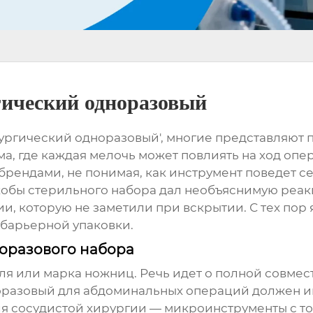
ический одноразовый
ргический одноразовый', многие представляют п
а, где каждая мелочь может повлиять на ход опе
рендами, не понимая, как инструмент поведет себ
кобы стерильного набора дал необъяснимую реак
, которую не заметили при вскрытии. С тех пор 
 барьерной упаковки.
норазового набора
еля или марка ножниц. Речь идет о полной совме
оразовый
для абдоминальных операций должен им
для сосудистой хирургии — микроинструменты с то