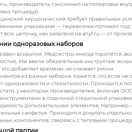
сь, производитель сэкономил на полировке внутр
овых процедур.
цинский хирургический
требует правильных усл
анными упаковками — перевозчик положил под т
т всю цепочку, как заявлено на
anyl.ru
— от произв
нии одноразовых наборов
авил вскрытия. Медсестры иногда торопятся, в
стью. Мы ввели обязательный инструктаж: вскрыв
 это добавляет времени, но снижает риски.
нтов из разных наборов. Кажется, что если не х
п одноразовости и стерильности. Приходится пос
Кстати, у некоторых производителей, включая
ООО
и инструментами в отдельной стерильной упаковк
одимость дополнительных элементов. Например, 
ельные салфетки. Приходится докупать отдельно,
льных компонентов, сверяясь с типовыми процеду
льшой партии