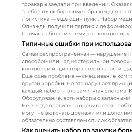
троакары заедали при введении. Оказало
требовать выборочные образцы для тест
Логистика — еще один пункт.
Набор меди
Однажды получили партию с деформиров
Сейчас работаем с теми, кто контролируе
Типичные ошибки при использова
Самая распространенная — нарушение пр
способом или над нестерильной поверхно
контролем индикатора стерильности. Да,
Еще одна проблема — смешивание компоне
другой коробки. Но это нарушает принци
каждый набор — это замкнутая система. 
Оборудование
, есть наборы с запасным
Не всегда правильно оценивается необх
могут не включать дренажи или дополнит
обязательно составляем список обязате
Как оценить набор до закупки бо