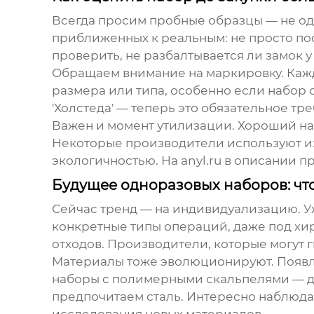
Всегда просим пробные образцы — не оди
приближенных к реальным: не просто пос
проверить, не разбалтывается ли замок 
Обращаем внимание на маркировку. Каж
размера или типа, особенно если набор 
'Холстеда' — теперь это обязательное тр
Важен и момент утилизации. Хороший наб
Некоторые производители используют из
экологичностью. На
anyl.ru
в описании пр
Будущее одноразовых наборов: что
Сейчас тренд — на индивидуализацию. Уж
конкретные типы операций, даже под хи
отходов. Производители, которые могут
Материалы тоже эволюционируют. Появля
наборы с полимерными скальпелями — для
предпочитаем сталь. Интересно наблюдат