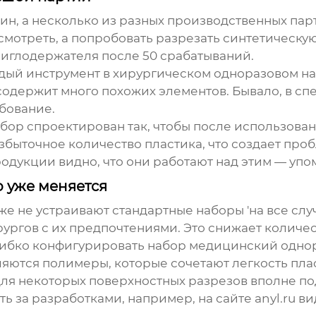
н, а несколько из разных производственных парт
мотреть, а попробовать разрезать синтетическу
у иглодержателя после 50 срабатываний.
дый инструмент в
хирургическом одноразовом н
содержит много похожих элементов. Бывало, в спе
ебование.
ор спроектирован так, чтобы после использовани
быточное количество пластика, что создает про
одукции видно, что они работают над этим — уп
 уже меняется
е не устраивают стандартные наборы 'на все слу
рургов с их предпочтениями. Это снижает количе
 гибко конфигурировать
набор медицинский одно
ются полимеры, которые сочетают легкость плас
 некоторых поверхностных разрезов вполне подх
ь за разработками, например, на сайте
anyl.ru
ви