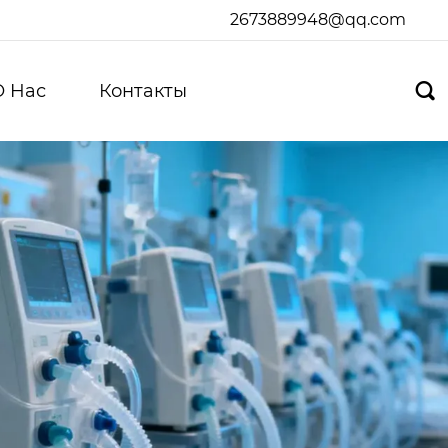
2673889948@qq.com
О Hас
Контакты
