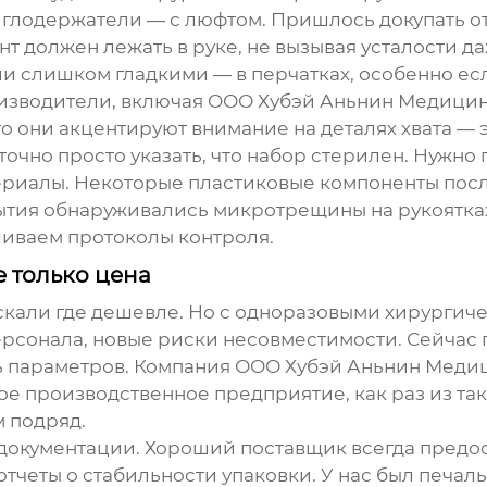
иглодержатели — с люфтом. Пришлось докупать от
т должен лежать в руке, не вызывая усталости д
и слишком гладкими — в перчатках, особенно есл
оизводители, включая
ООО Хубэй Аньнин Медици
то они акцентируют внимание на деталях хвата — э
точно просто указать, что набор стерилен. Нужно
териалы. Некоторые пластиковые компоненты пос
рытия обнаруживались микротрещины на рукоятка
шиваем протоколы контроля.
 только цена
кали где дешевле. Но с
одноразовыми хирургич
ерсонала, новые риски несовместимости. Сейчас
ь параметров. Компания
ООО Хубэй Аньнин Меди
е производственное предприятие, как раз из та
м подряд.
документации. Хороший поставщик всегда предост
 отчеты о стабильности упаковки. У нас был печа