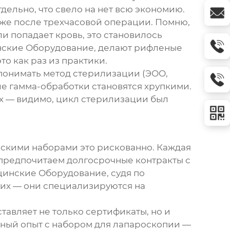
дельно, что свело на нет всю экономию.
аже после трехчасовой операции. Помню,
и попадает кровь, это становилось
нские Оборудование
, делают рифленые
то как раз из практики.
 понимать метод стерилизации (ЭОО,
ле гамма-обработки становятся хрупкими.
х — видимо, цикл стерилизации был
ескими наборами
это рискованно. Каждая
 предпочитаем долгосрочные контракты с
цинские Оборудование
, судя по
ких — они специализируются на
авляет не только сертификаты, но и
льный опыт с набором для лапароскопии —