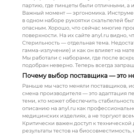
партию, где пинцеты были отличными, а 
Важный момент — эргономика. Инструмен
в одном наборе рукоятки скальпелей был
опасным. Хорошо, что сейчас многие пр
поверхности. На их сайте
anyl.ru
видно, ч
Стерильность — отдельная тема. Недоста
гамма-излучение) и как он влияет на ма
Мы работали с наборами, где после вск
подобран неверно. Теперь всегда запра
Почему выбор поставщика — это не
Раньше мы часто меняли поставщиков, ис
смена производителя — это адаптация п
теми, кто может обеспечить стабильност
описанию на
anyl.ru
как профессионально
медицинских изделиях, а не торгуют все
Критически важен доступ к технической 
результаты тестов на биосовместимость,