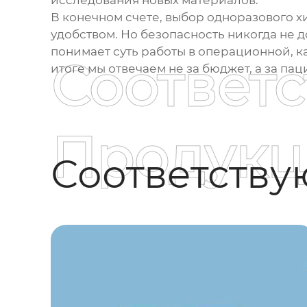
исследования новых материалов.
В конечном счете, выбор
одноразового х
удобством. Но безопасность никогда не 
понимает суть работы в операционной, к
Соответ
итоге мы отвечаем не за бюджет, а за пац
Продукц
Соответств