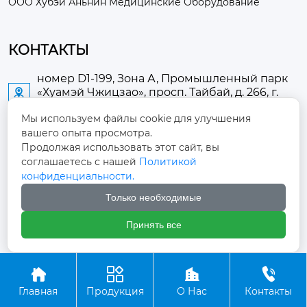
ООО Хубэй Аньнин Медицинские Оборудование
КОНТАКТЫ
номер D1-199, Зона А, Промышленный парк
«Хуамэй Чжицзао», просп. Тайбай, д. 266, г.

Аньлу
Мы используем файлы cookie для улучшения
вашего опыта просмотра.
2673889948@qq.com

Продолжая использовать этот сайт, вы
соглашаетесь с нашей
Политикой
+86-13705274289

конфиденциальности.
Только необходимые
+86-19084124289

Принять все
Авторское право ©ООО Хубэй Аньнин Медицинские




Оборудование
Главная
Продукция
О Нас
Контакты