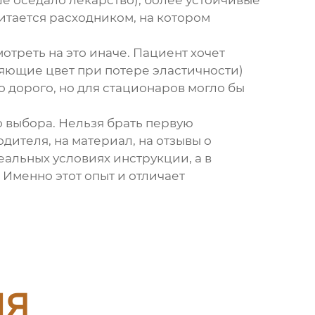
е оседало лекарство), более устойчивые
считается расходником, на котором
треть на это иначе. Пациент хочет
няющие цвет при потере эластичности)
 дорого, но для стационаров могло бы
го выбора. Нельзя брать первую
дителя, на материал, на отзывы о
деальных условиях инструкции, а в
 Именно этот опыт и отличает
ия