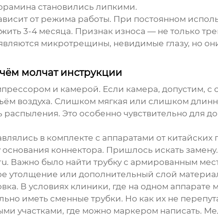
лорамина становились липкими.
зависит от режима работы. При постоянном исполь
жить 3-4 месяца. Признак износа — не только тре
оявляются микротрещины, невидимые глазу, но он
 чём молчат инструкции
мпрессором и камерой. Если камера, допустим, с
бъём воздуха. Слишком мягкая или слишком длинн
 распыления. Это особенно чувствительно для д
тавлялись в комплекте с аппаратами от китайских
 основания коннектора. Пришлось искать замену
ru
. Важно было найти трубку с армированным мес
ое утолщение или дополнительный слой материал
ка. В условиях клиники, где на одном аппарате 
льно иметь сменные трубки. Но как их не перепу
ми участками, где можно маркером написать. Мел