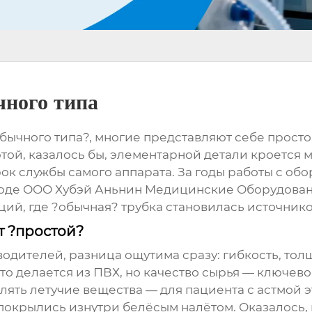
чного типа
ычного типа?, многие представляют себе просто 
этой, казалось бы, элементарной детали кроется м
ок службы самого аппарата. За годы работы с обо
оде ООО Хубэй Аньнин Медицинские Оборудован
ций, где ?обычная? трубка становилась источник
т ?простой?
зводителей, разница ощутима сразу: гибкость, тол
то делается из ПВХ, но качество сырья — ключев
лять летучие вещества — для пациента с астмой э
покрылись изнутри белёсым налётом. Оказалось, 