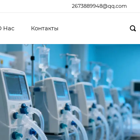
2673889948@qq.com
О Hас
Контакты
