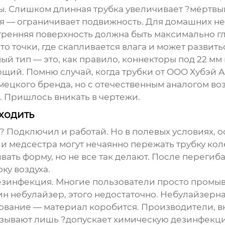
. Слишком длинная трубка увеличивает ?мёртвый 
я — ограничивает подвижность. Для домашних неб
утренняя поверхность должна быть максимально 
о точки, где скапливается влага и может развить
ый тип — это, как правило, коннекторы под 22 м
ющий. Помню случай, когда трубки от
ООО Хубэй 
мецкого бренда, но с отечественным аналогом во
 Пришлось вникать в чертежи.
ходить
ак? Подключил и работай. Но в полевых условиях,
и медсестра могут нечаянно пережать трубку кол
вать форму, но не все так делают. После переги
ку воздуха.
зинфекция. Многие пользователи просто промыва
н небулайзер, этого недостаточно.
Небулайзерна
ование — материал коробится. Производители, 
казывают лишь ?допускает химическую дезинфекц