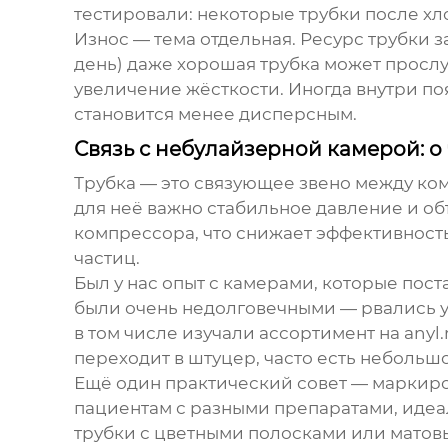
тестировали: некоторые трубки после х
Износ — тема отдельная. Ресурс трубки 
день) даже хорошая трубка может прослу
увеличение жёсткости. Иногда внутри п
становится менее дисперсным.
Связь с небулайзерной камерой: о
Трубка — это связующее звено между ко
для неё важно стабильное давление и о
компрессора, что снижает эффективность
частиц.
Был у нас опыт с камерами, которые пос
были очень недолговечными — рвались у
в том числе изучали ассортимент на
anyl.
переходит в штуцер, часто есть небольш
Ещё один практический совет — маркиров
пациентам с разными препаратами, идеа
трубки с цветными полосками или матовы