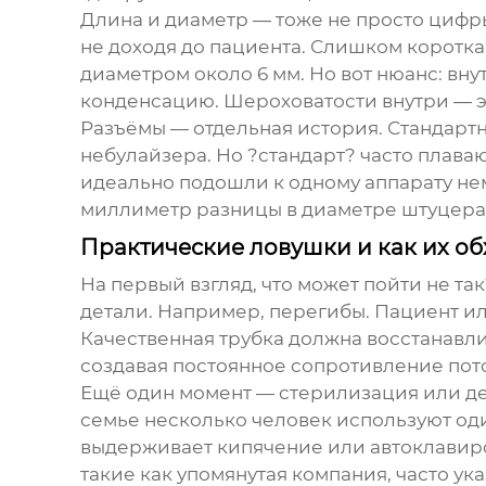
Длина и диаметр — тоже не просто цифры
не доходя до пациента. Слишком коротка
диаметром около 6 мм. Но вот нюанс: вн
конденсацию. Шероховатости внутри — эт
Разъёмы — отдельная история. Стандартн
небулайзера. Но ?стандарт? часто плава
идеально подошли к одному аппарату не
миллиметр разницы в диаметре штуцера.
Практические ловушки и как их об
На первый взгляд, что может пойти не т
детали. Например, перегибы. Пациент ил
Качественная трубка должна восстанавли
создавая постоянное сопротивление пото
Ещё один момент — стерилизация или де
семье несколько человек используют оди
выдерживает кипячение или автоклавир
такие как упомянутая компания, часто у