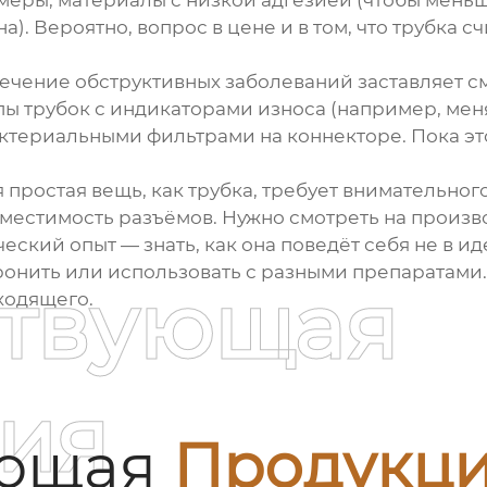
еры, материалы с низкой адгезией (чтобы меньш
а). Вероятно, вопрос в цене и в том, что трубка 
чение обструктивных заболеваний заставляет смо
пы трубок с индикаторами износа (например, ме
териальными фильтрами на коннекторе. Пока это
ая простая вещь, как трубка, требует внимательно
местимость разъёмов. Нужно смотреть на произво
ческий опыт — знать, как она поведёт себя не в и
уронить или использовать с разными препаратами.
ствующая
ходящего.
ия
ующая
Продукц