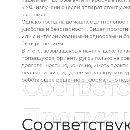
изделием? Есть же антимикробные полим
к УФ-излучению (если аппарат стоит у окн
экономят.
Однако тренд на домашнее длительное ле
удобства и безопасности. Видел прототи
или с интегрированными одноразыми бак
быть решением.
В итоге, возвращаясь к началу: даже так
попавшуюся, ориентируясь только на сов
долговечности. И, конечно, иметь практи
реальной жизни, где её могут скрутить, 
Соответ
работающее решение от формально под
Продукц
Соответств