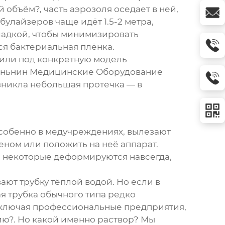
объём?, часть аэрозоля оседает в ней,
улайзеров чаще идёт 1.5-2 метра,
гладкой, чтобы минимизировать
ся бактериальная плёнка.
м или под конкретную модель
Аньнин Медицинские Оборудование
зникла небольшая протечка — в
 особенно в медучреждениях, вылезают
еном или положить на неё аппарат.
ба некоторые деформируются навсегда,
ют трубку тёплой водой. Но если в
я трубка обычного типа
редко
включая профессиональные предприятия,
ию?. Но какой именно раствор? Мы