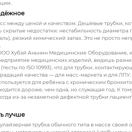
ции.
надёжное
сс между ценой и качеством. Дешёвые трубки, кот
 скрытые недостатки: нестабильность диаметра п
раль), резкий химический запах. Это не просто н
.
ООО Хубэй Аньнин Медицинские Оборудование
,
дприятие медицинских изделий, видишь разницу 
тесты по ISO 10993), что для трубки, контактиру
градаций качества — для масс-маркета и для ЛПУ.
спользуется для ребёнка с хроническим бронхито
ходится дороже, чем одна, но служащая год. К то
когда из-за незаметной дефектной трубки пациент
ть лучше
улайзерная трубка обычного типа
в массе своей 