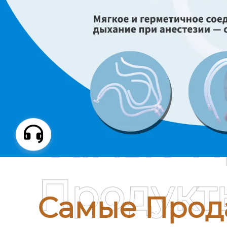
Самые П
Продукт
Самые Прод