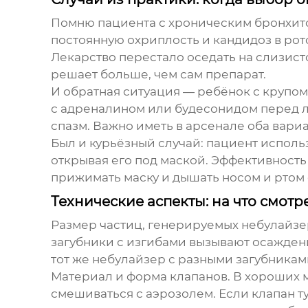
Помню пациента с хроническим бронхито
постоянную охриплость и кандидоз в рот
Лекарство перестало оседать на слизист
решает больше, чем сам препарат.
И обратная ситуация — ребёнок с крупом.
с адреналином или будесонидом перед л
спазм. Важно иметь в арсенале оба вариа
Был и курьёзный случай: пациент использ
открывая его под маской. Эффективность 
прижимать маску и дышать носом и ртом 
Технические аспекты: на что смотре
Размер частиц, генерируемых небулайзе
загубники с изгибами вызывают осаждени
тот же небулайзер с разными загубниками 
Материал и форма клапанов. В хороших м
смешиваться с аэрозолем. Если клапан т