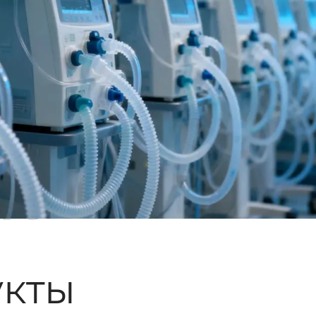
ые
кты