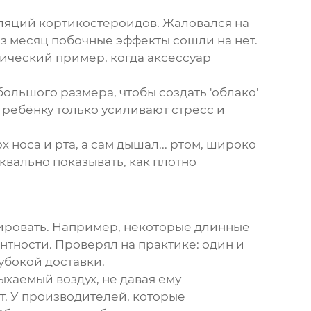
ляций кортикостероидов. Жаловался на
ез месяц побочные эффекты сошли на нет.
сический пример, когда аксессуар
большого размера, чтобы создать 'облако'
ребёнку только усиливают стресс и
 носа и рта, а сам дышал... ртом, широко
квально показывать, как плотно
тировать. Например, некоторые длинные
нтности. Проверял на практике: один и
лубокой доставки.
хаемый воздух, не давая ему
т. У производителей, которые