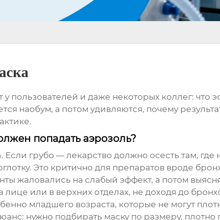
аска
т у пользователей и даже некоторых коллег: что
тся наобум, а потом удивляются, почему результа
рактике.
олжен попадать аэрозоль?
n. Если грубо — лекарство должно осесть там, где
оглотку. Это критично для препаратов вроде брон
нты жаловались на слабый эффект, а потом выясн
 лице или в верхних отделах, не доходя до бронх
обенно младшего возраста, которые не могут плотн
нюанс: нужно подбирать маску по размеру, плотн