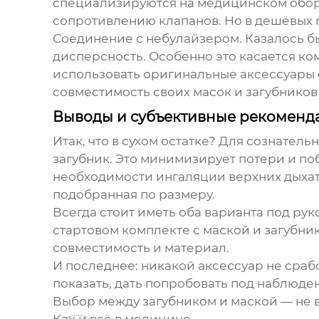
специализируются на медицинском обор
сопротивлению клапанов. Но в дешёвых 
Соединение с небулайзером. Казалось бы
дисперсность. Особенно это касается к
использовать оригинальные аксессуары 
совместимость своих масок и загубников
Выводы и субъективные рекоменд
Итак, что в сухом остатке? Для сознате
загубник
. Это минимизирует потери и п
необходимости ингаляции верхних дыхат
подобранная по размеру.
Всегда стоит иметь оба варианта под ру
стартовом комплекте с маской и загубник
совместимость и материал.
И последнее: никакой аксессуар не срабо
показать, дать попробовать под наблюден
Выбор между загубником и маской — не в