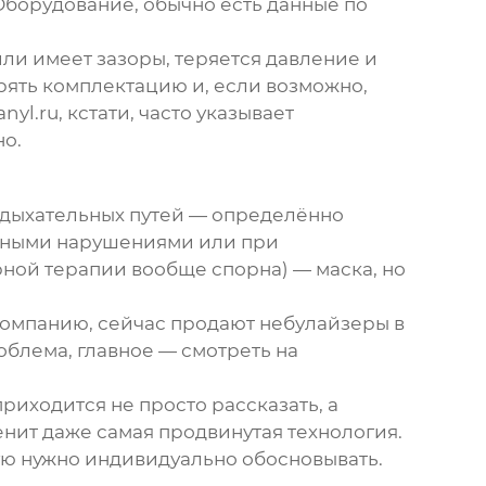
Оборудование
, обычно есть данные по
ли имеет зазоры, теряется давление и
рять комплектацию и, если возможно,
anyl.ru
, кстати, часто указывает
но.
х дыхательных путей — определённо
ивными нарушениями или при
ерной терапии вообще спорна) —
маска
, но
 компанию, сейчас продают небулайзеры в
облема, главное — смотреть на
приходится не просто рассказать, а
менит даже самая продвинутая технология.
рую нужно индивидуально обосновывать.