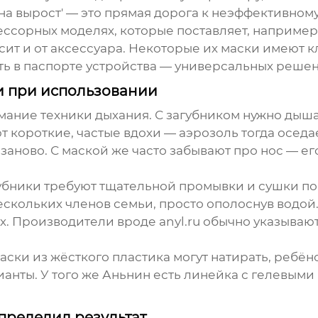
'на вырост' — это прямая дорога к неэффективном
ессорных моделях, которые поставляет, например
исит и от аксессуара. Некоторые их маски имеют 
ять в паспорте устройства — универсальных решен
и при использовании
ание техники дыхания. С загубником нужно дышат
 короткие, частые вдохи — аэрозоль тогда оседает
заново. С маской же часто забывают про нос — ег
агубники требуют тщательной промывки и сушки по
ескольких членов семьи, просто ополоснув водой
х. Производители вроде
anyl.ru
обычно указывают 
ски из жёсткого пластика могут натирать, ребёно
ианты. У того же Аньнин есть линейка с гелевым
определил результат