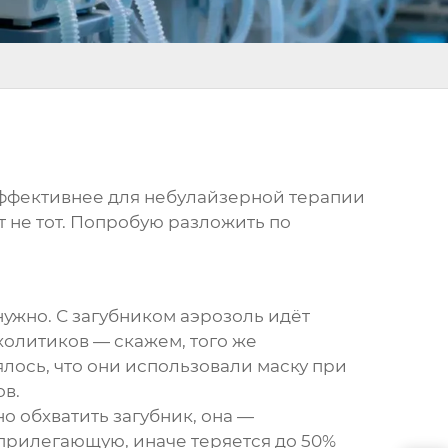
 эффективнее для небулайзерной терапии
т не тот. Попробую разложить по
 нужно. С загубником аэрозоль идёт
холитиков — скажем, того же
ялось, что они использовали маску при
ов.
о обхватить загубник, она —
о прилегающую, иначе теряется до 50%