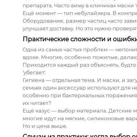
препарата. Часто вижу в клиниках маски 
Ещё момент — тип небулайзера. В компр
Оборудование
, размер частиц часто зав
улучшает доставку. Но это нужно провер
Практические сложности и ошибк
Одна из самых частых проблем — непоним
вдохе. Многие, особенно пожилые, делают
Приходится каждый раз объяснять, будто 
'убегает'.
Гигиена — отдельная тема. И маски, и з
семьях один аксессуар используют для н
особенно при бактериальных поражения
их читает?
Ещё казус — выбор материала. Детские ма
многие идут на мягкие, силиконовые вар
Но и цена выше.
Случаи из практики: когда выбор 