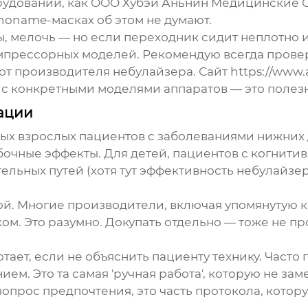
удовании, как
ООО Хубэй Аньнин Медицинские 
noname-масках об этом не думают.
, мелочь — но если переходник сидит неплотно и
омпрессорных моделей. Рекомендую всегда прове
от производителя небулайзера. Сайт
https://www.
 с конкретными моделями аппаратов — это полез
ации
льных взрослых пациентов с заболеваниями нижни
обочные эффекты. Для детей, пациентов с когнит
ельных путей (хотя тут эффективность небулайз
кой. Многие производители, включая упомянутую
ом. Это разумно. Докупать отдельно — тоже не пр
тает, если не объяснить пациенту технику. Часто 
ием. Это та самая 'ручная работа', которую не за
опрос предпочтения, это часть протокола, кото