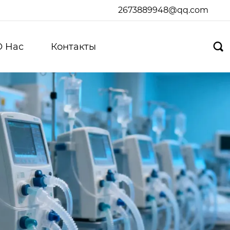
2673889948@qq.com
О Hас
Контакты
