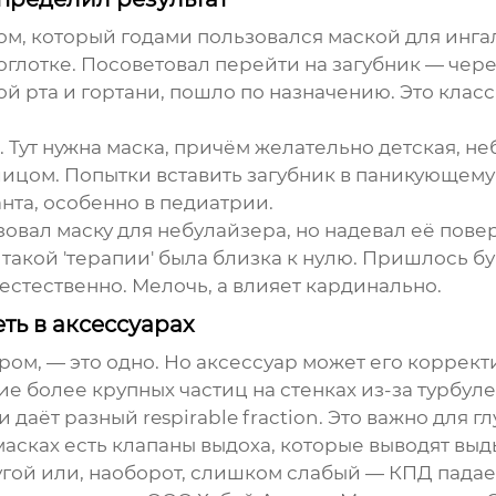
м, который годами пользовался маской для инга
оглотке. Посоветовал перейти на загубник — чер
ой рта и гортани, пошло по назначению. Это клас
 Тут нужна маска, причём желательно детская, не
ицом. Попытки вставить загубник в паникующему 
нта, особенно в педиатрии.
овал маску для небулайзера, но надевал её поверх
такой 'терапии' была близка к нулю. Пришлось бу
естественно. Мелочь, а влияет кардинально.
ть в аксессуарах
ром, — это одно. Но аксессуар может его коррек
е более крупных частиц на стенках из-за турбуле
даёт разный respirable fraction. Это важно для г
асках есть клапаны выдоха, которые выводят выды
угой или, наоборот, слишком слабый — КПД падае