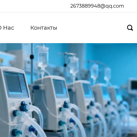
2673889948@qq.com
О Hас
Контакты
