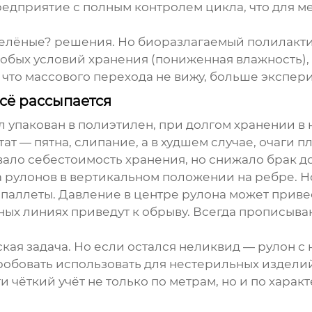
дприятие с полным контролем цикла, что для ме
зелёные? решения. Но биоразлагаемый полилакти
особых условий хранения (пониженная влажность)
что массового перехода не вижу, больше эксперим
всё рассыпается
л упакован в полиэтилен, при долгом хранении 
тат — пятна, слипание, а в худшем случае, очаги
вало себестоимость хранения, но снижало брак д
 рулонов в вертикальном положении на ребре. Но
ё паллеты. Давление в центре рулона может приве
ных линиях приведут к обрыву. Всегда прописыва
дская задача. Но если остался неликвид — рулон
робовать использовать для нестерильных изделий
 чёткий учёт не только по метрам, но и по харак