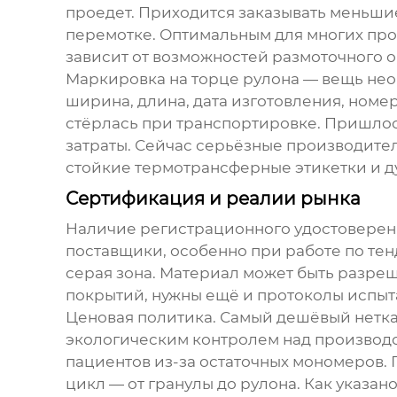
проедет. Приходится заказывать меньшие
перемотке. Оптимальным для многих произ
зависит от возможностей размоточного о
Маркировка на торце рулона — вещь необх
ширина, длина, дата изготовления, номер
стёрлась при транспортировке. Пришло
затраты. Сейчас серьёзные производител
стойкие термотрансферные этикетки и д
Сертификация и реалии рынка
Наличие регистрационного удостоверени
поставщики, особенно при работе по тен
серая зона. Материал может быть разреш
покрытий, нужны ещё и протоколы испыт
Ценовая политика. Самый дешёвый
нетк
экологическим контролем над производс
пациентов из-за остаточных мономеров. 
цикл — от гранулы до рулона. Как указан