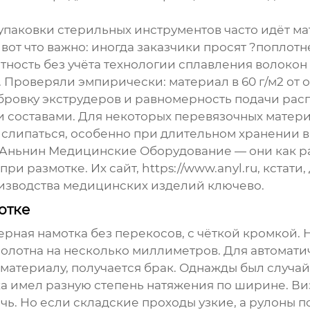
упаковки стерильных инструментов часто идёт мат
от что важно: иногда заказчики просят ?поплотне
тность без учёта технологии сплавления волокон
Проверяли эмпирически: материал в 60 г/м2 от 
либровку экструдеров и равномерность подачи рас
составами. Для некоторых перевязочных материа
т слипаться, особенно при длительном хранении
 Аньнин Медицинские Оборудование
— они как р
при размотке. Их сайт,
https://www.anyl.ru
, кстати
оизводства медицинских изделий ключево.
отке
рная намотка без перекосов, с чёткой кромкой. 
полотна на несколько миллиметров. Для автомати
о материалу, получается брак. Однажды был случа
ика имел разную степень натяжения по ширине. Ви
ь. Но если складские проходы узкие, а рулоны по 