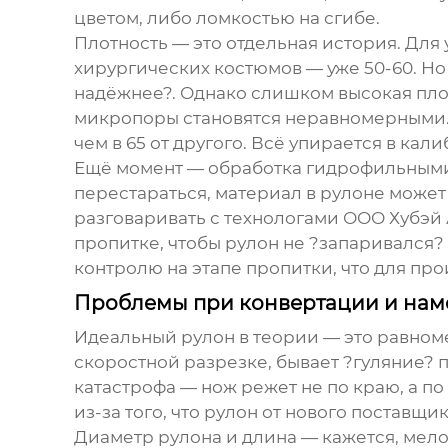
цветом, либо ломкостью на сгибе.
Плотность — это отдельная история. Для 
хирургических костюмов — уже 50-60. Но в
надёжнее?. Однако слишком высокая пло
микропоры становятся неравномерными. 
чем в 65 от другого. Всё упирается в ка
Ещё момент — обработка гидрофильными 
перестараться, материал в рулоне може
разговаривать с технологами
ООО Хубэй
пропитке, чтобы рулон не ?запаривался? 
контролю на этапе пропитки, что для пр
Проблемы при конвертации и нам
Идеальный рулон в теории — это равноме
скоростной разрезке, бывает ?гуляние? 
катастрофа — нож режет не по краю, а п
из-за того, что рулон от нового поставщ
Диаметр рулона и длина — кажется, мелоч