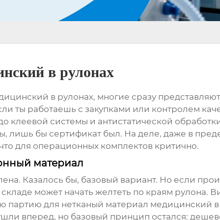
нский в рулонах
дицинский в рулонах
, многие сразу представляют
сли ты работаешь с закупками или контролем каче
до клеевой системы и антистатической обработки.
 лишь бы сертификат был. На деле, даже в преде
что для операционных комплектов критично.
лонный материал
лена. Казалось бы, базовый вариант. Но если про
складе может начать желтеть по краям рулона. В
сю партию для
нетканый материал медицинский в
 ушли вперед, но базовый принцип остался: дешев