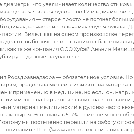
 диаметры, что увеличивает количество стыков и
водств считаются рулоны по 1,2 м в диаметре и д
борудования — старое просто не потянет большой
одимая, но часто исполняемая спустя рукава. До
 партии. Видел, как на одном производстве переп
сь делать выборочные испытания на бактериаль
и, как та же компания
ООО Хубэй Аньнин Медици
ублируют данные на упаковке.
я Росздравнадзора — обязательное условие. Но з
дерам, предоставляют сертификаты на материал, а
ён к применению в медицине, но если он, напри
аний именно на барьерные свойства в готовом из
аный материал медицинский в рулонах
часто везё
твом сырья. Экономия в 5-7% на метре может обе
Поэтому мы постепенно перешли на работу с про
о в описании
https://www.anyl.ru
, их компания как