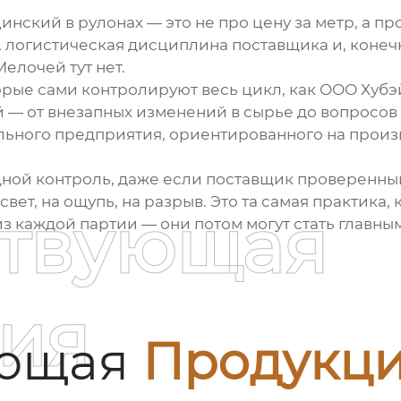
инский в рулонах
— это не про цену за метр, а п
, логистическая дисциплина поставщика и, коне
елочей тут нет.
орые сами контролируют весь цикл, как
ООО Хубэ
 — от внезапных изменений в сырье до вопросов
ального предприятия, ориентированного на прои
дной контроль, даже если поставщик проверенный
вет, на ощупь, на разрыв. Это та самая практика,
ствующая
из каждой партии — они потом могут стать главны
ия
ующая
Продукц