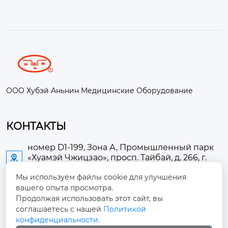
ООО Хубэй Аньнин Медицинские Оборудование
КОНТАКТЫ
номер D1-199, Зона А, Промышленный парк
«Хуамэй Чжицзао», просп. Тайбай, д. 266, г.

Аньлу
Мы используем файлы cookie для улучшения
вашего опыта просмотра.
2673889948@qq.com

Продолжая использовать этот сайт, вы
соглашаетесь с нашей
Политикой
+86-13705274289

конфиденциальности.