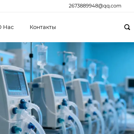
2673889948@qq.com
О Hас
Контакты
