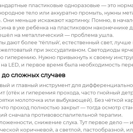
андартные пластиковые одноразовые — это норма 
нородное тело или аккуратно промыть, нужны ме
 Они меньше искажают картинку. Помню, в начале
усина в ухе ребёнка на пластиковом наконечнике д
решёл на металлический — проблема ушла.
ы дают более 'тёплый', естественный свет, лучш
 желтоватый при экссудативном. Светодиоды ярче,
кую гиперемию. Нужно привыкнуть к своему инстру
 на LED, и первое время была необходимость пер
 до сложных случаев
вый и главный инструмент для дифференциальной
т (отёк и гиперемия прохода, часто гнойный дет
оятки молоточка или выбухающей). Без чёткой кар
 что проход полностью закрыт — тогда осмотр ст
ий сначала противовоспалительной терапии.
женности, снижение слуха. Тут первое дело — и
ческой коричневой, а светлой, пастообразной, ил