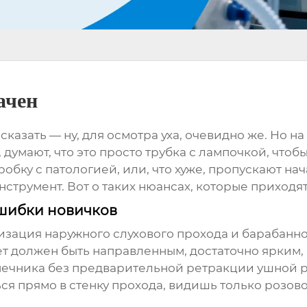
ачен
сказать — ну, для осмотра уха, очевидно же. Но на
умают, что это просто трубка с лампочкой, чтобы 
робку с патологией, или, что хуже, пропускают на
румент. Вот о таких нюансах, которые приходят 
ошибки новичков
изация наружного слухового прохода и барабанн
Свет должен быть направленным, достаточно ярким
ечника без предварительной ретракции ушной рак
ься прямо в стенку прохода, видишь только розов