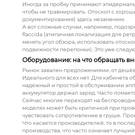
Иногда за пробку принимают эпидермальн
чтобы не травмировать.
Отоскоп
с хороши
документирования) здесь незаменим.
А вот сложные случаи, например, подозр
flaccida (атипичная локализация для ре
менять угол обзора, использовать отоск
подвижности перепонки). Это уже следующ
Оборудование: на что обращать в
Рынок завален предложениями, от дешёв
Идеального для всех нет. Для кабинета о
надёжный и простой в обслуживании аппа
аккумулятор держал заряд. Часто ломает
Сейчас многие переходят на беспроводны
моделях может быть критичной при пров
чувствовать сопротивление в груше. Про
Что касается производителей, то в посл
производства, что часто означает лучш