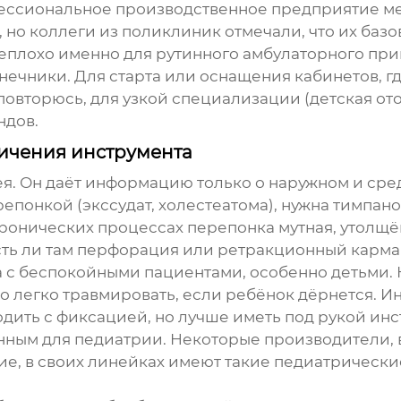
ессиональное производственное предприятие ме
 но коллеги из поликлиник отмечали, что их баз
неплохо именно для рутинного амбулаторного при
нечники. Для старта или оснащения кабинетов, гд
овторюсь, для узкой специализации (детская ото
ндов.
ничения инструмента
я. Он даёт информацию только о наружном и сред
репонкой (экссудат, холестеатома), нужна тимпан
хронических процессах перепонка мутная, утолщё
сть ли там перфорация или ретракционный карма
а с беспокойными пациентами, особенно детьми.
о легко травмировать, если ребёнок дёрнется. Ин
одить с фиксацией, но лучше иметь под рукой ин
нным для педиатрии. Некоторые производители,
ие
, в своих линейках имеют такие педиатрически