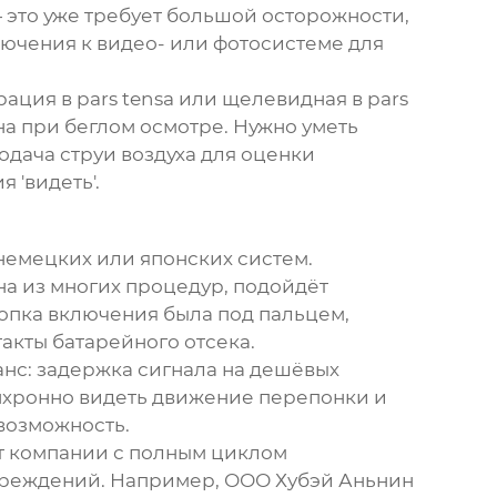
 это уже требует большой осторожности,
ючения к видео- или фотосистеме для
ция в pars tensa или щелевидная в pars
на при беглом осмотре. Нужно уметь
одача струи воздуха для оценки
 'видеть'.
немецких или японских систем.
на из многих процедур, подойдёт
нопка включения была под пальцем,
акты батарейного отсека.
анс: задержка сигнала на дешёвых
нхронно видеть движение перепонки и
 возможность.
ят компании с полным циклом
учреждений. Например,
ООО Хубэй Аньнин