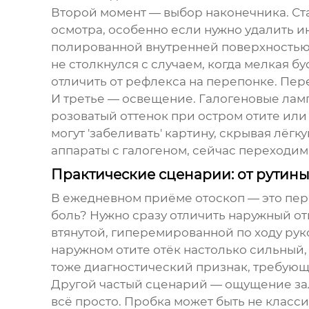
Второй момент — выбор наконечника. Ст
осмотра, особенно если нужно удалить и
полированной внутренней поверхностью.
не столкнулся с случаем, когда мелкая б
отличить от рефлекса на перепонке. Пе
И третье — освещение. Галогеновые ламп
розоватый оттенок при остром отите или
могут 'забеливать' картину, скрывая лёг
аппараты с галогеном, сейчас переходим
Практические сценарии: от рутины
В ежедневном приёме
отоскоп
— это пер
боль? Нужно сразу отличить наружный оти
втянутой, гиперемированной по ходу рук
наружном отите отёк настолько сильный,
тоже диагностический признак, требующ
Другой частый сценарий — ощущение зало
всё просто. Пробка может быть не класси