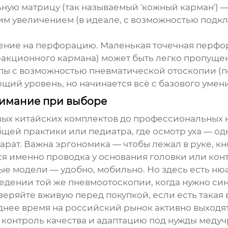
ую матрицу (так называемый 'кожный карман') —
м увеличением (в идеале, с возможностью подкл
ение на перфорацию. Маленькая точечная перфора
тракционного кармана) может быть легко пропуще
опы с возможностью пневматической отоскопии (п
ий уровень, но начинается всё с базового умения
нимание при выборе
ых китайских комплектов до профессиональных 
бщей практики или педиатра, где осмотр уха — од
рат. Важна эргономика — чтобы лежал в руке, к
ся именно проводка у основания головки или конт
е модели — удобно, мобильно. Но здесь есть ню
едении той же пневмоотоскопии, когда нужно си
веряйте вживую перед покупкой, если есть такая
еднее время на российский рынок активно выход
ий контроль качества и адаптацию под нужды мед