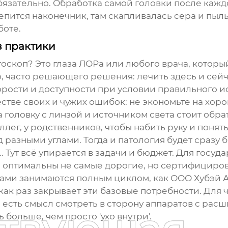
язательно. Обработка самой головки после каждо
пится наконечник, там скапливалась сера и пыль
боте.
з практики
тоскоп
? Это глаза ЛОРа или любого врача, которы
, часто решающего решения: лечить здесь и сейч
корости и доступности при условии правильного и
стве своих и чужих ошибок: не экономьте на хо
на головку с линзой и источником света стоит обр
лег, у родственников, чтобы набить руку и понять
азными углами. Тогда и патология будет сразу бр
. Тут всё упирается в задачи и бюджет. Для госуд
, оптимальны не самые дорогие, но сертифициро
сами занимаются полным циклом, как
ООО Хубэй 
 как раз закрывает эти базовые потребности. Для
 есть смысл смотреть в сторону аппаратов с рас
 больше, чем просто 'ухо внутри'.