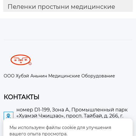
Пеленки простыни медицинские
ООО Хубэй Аньнин Медицинские Оборудование
КОНТАКТЫ
номер D1-199, Зона А, Промышленный парк
«Хуамэй Чжицзао», просп. Тайбай, д. 266, г.

Аньлу
Мы используем файлы cookie для улучшения
вашего опыта просмотра.
2673889948@qq.com
