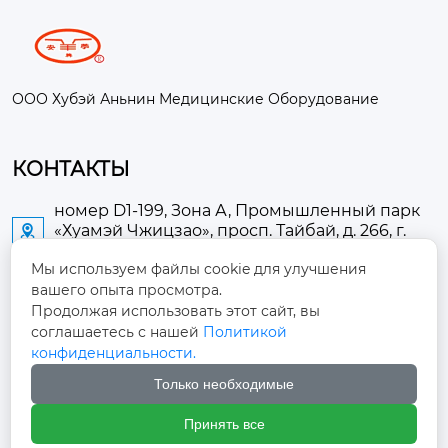
ООО Хубэй Аньнин Медицинские Оборудование
КОНТАКТЫ
номер D1-199, Зона А, Промышленный парк
«Хуамэй Чжицзао», просп. Тайбай, д. 266, г.

Аньлу
Мы используем файлы cookie для улучшения
вашего опыта просмотра.
2673889948@qq.com

Продолжая использовать этот сайт, вы
соглашаетесь с нашей
Политикой
+86-13705274289

конфиденциальности.
Только необходимые
+86-19084124289

Принять все