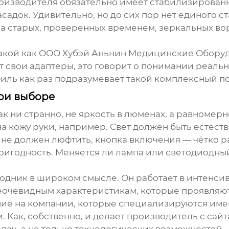
оизводителя обязательно имеет стабилизированн
адок. Удивительно, но до сих пор нет единого ста
 на старых, проверенных временем, зеркальных в
такой как
ООО Хубэй Аньнин Медицинские Обору
свои адаптеры, это говорит о понимании реально
иль как раз подразумевает такой комплексный по
при выборе
как ни странно, не яркость в люменах, а равномер
на кожу руки, например. Свет должен быть естест
е должен люфтить, кнопка включения — чётко раб
пригодность. Меняется ли лампа или светодиодн
одник в широком смысле. Он работает в интенсив
 неочевидным характеристикам, которые проявляют
ание на компании, которые специализируются им
 Как, собственно, и делает производитель с сай