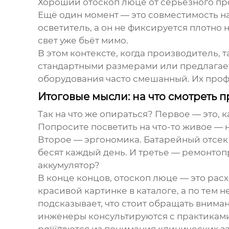
Хороший
отоскоп люце
от серьёзного пр
Ещё один момент — это совместимость нас
осветитель, а он не фиксируется плотно
свет уже бьёт мимо.
В этом контексте, когда производитель, 
стандартными размерами или предлагает 
оборудования часто смешанный. Их проф
Итоговые мысли: на что смотреть 
Так на что же опираться? Первое — это, 
Попросите посветить на что-то живое — 
Второе — эргономика. Батарейный отсек н
бесят каждый день. И третье — ремонто
аккумулятор?
В конце концов,
отоскоп люце
— это расх
красивой картинке в каталоге, а по тем
подсказывает, что стоит обращать вним
инженеры консультируются с практиками.