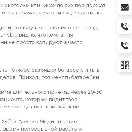
 некоторых клиниках до сих пор держат
то глаз врача к ним привык, и картинка
цией столкнулся несколько лет назад,
е
anyl.ru
видно, что компания
ни не просто копируют, а часто
еть по мере разрядки батареек, и ты в
тделов. Приходится менять батарейки
жиме длительного приёма. Через 20-30
 пациента, который видит твое
гие: иногда световой пучок не
 Хубэй Аньнин Медицинские
 на время непрерывной работы и