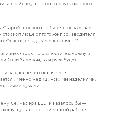
ки. Их сайт
anyl.ru
стоит глянуть именно с
у. Старый отоскоп в кабинете показывал
ым
отоскоп люце
от того же производителя
сы. Осветитель давал достаточно ?
ревизию, чтобы не разнести возможную
ли ?глаз? слепой, то и рука будет
то и как делает его ключевые
имается именно медицинскими изделиями,
ценариями думали.
ему. Сейчас эра LED, и казалось бы —
ывающую усталость при долгой работе.