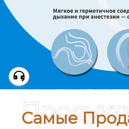
Самые П
Продукт
Самые Прод