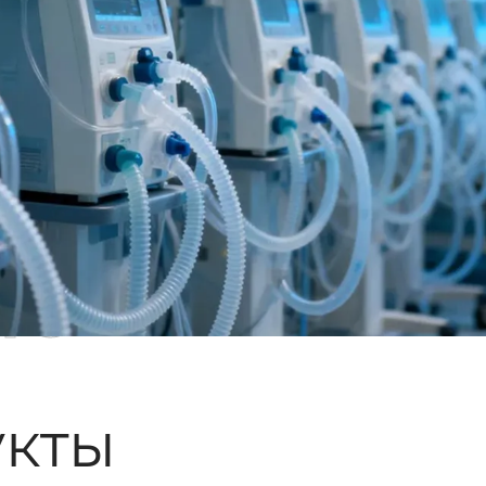
ые
кты