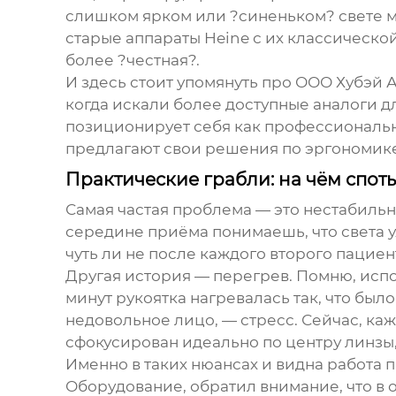
слишком ярком или ?синеньком? свете ме
старые аппараты Heine с их классической
более ?честная?.
И здесь стоит упомянуть про
ООО Хубэй 
когда искали более доступные аналоги д
позиционирует себя как профессиональный
предлагают свои решения по эргономике
Практические грабли: на чём спот
Самая частая проблема — это нестабиль
середине приёма понимаешь, что света у
чуть ли не после каждого второго пациента
Другая история — перегрев. Помню, испо
минут рукоятка нагревалась так, что был
недовольное лицо, — стресс. Сейчас, каж
сфокусирован идеально по центру линзы, 
Именно в таких нюансах и видна работа 
Оборудование
, обратил внимание, что в