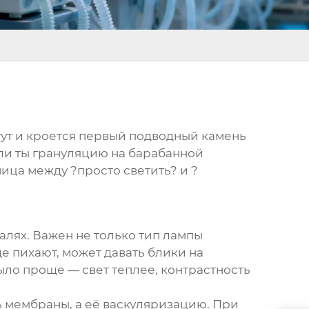
тут и кроется первый подводный камень
ь ли ты грануляцию на барабанной
ица между ?просто светить? и ?
талях. Важен не только тип лампы
де пихают, может давать блики на
ыло проще — свет теплее, контрастность
ь мембраны, а её васкуляризацию. При