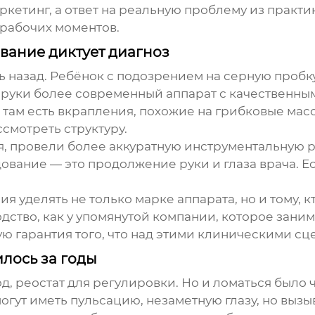
аркетинг, а ответ на реальную проблему из практи
 рабочих моментов.
ование диктует диагноз
ь назад. Ребёнок с подозрением на серную пробк
 в руки более современный аппарат с качественн
 а там есть вкрапления, похожие на грибковые мас
смотреть структуру.
ия, провели более аккуратную инструментальную 
дование — это продолжение руки и глаза врача. Ес
я уделять не только марке аппарата, но и тому, к
ство, как у упомянутой компании, которое зан
тую гарантия того, что над этими клиническими с
лось за годы
, реостат для регулировки. Но и ломаться было ч
огут иметь пульсацию, незаметную глазу, но выз