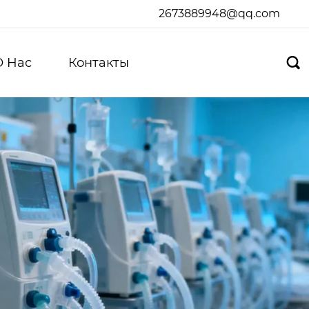
2673889948@qq.com
О Hас
Контакты
