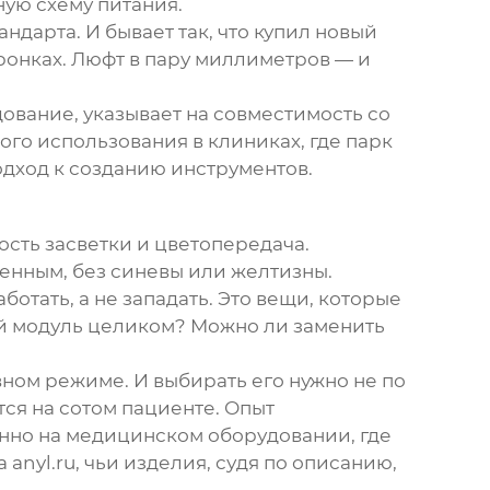
ую схему питания.
ндарта. И бывает так, что купил новый
оронках. Люфт в пару миллиметров — и
дование
, указывает на совместимость со
го использования в клиниках, где парк
дход к созданию инструментов.
ность засветки и цветопередача.
венным, без синевы или желтизны.
отать, а не западать. Это вещи, которые
ый модуль целиком? Можно ли заменить
ном режиме. И выбирать его нужно не по
ся на сотом пациенте. Опыт
енно на медицинском оборудовании, где
та
anyl.ru
, чьи изделия, судя по описанию,