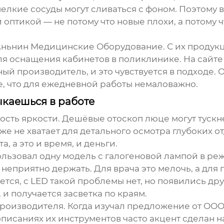
лкие сосуды могут сливаться с фоном. Поэтому в
 оптикой — не потому что новые плохи, а потому ч
Аньнин Медицинские Оборудование
. С их продук
ля оснащения кабинетов в поликлинике. На сайт
 производитель, и это чувствуется в подходе. О
, что для ежедневной работы немаловажно.
ыкаешься в работе
ность яркости. Дешёвые
отоскоп люце
могут тускн
же не хватает для детального осмотра глубоких о
, а это и время, и деньги.
льзовал одну модель с галогеновой лампой в ре
о неприятно держать. Для врача это мелочь, а для
ется, с LED такой проблемы нет, но появились дру
и получается засветка по краям.
производителя. Когда изучал предложение от
ООО
 описаниях их инструментов часто акцент сделан