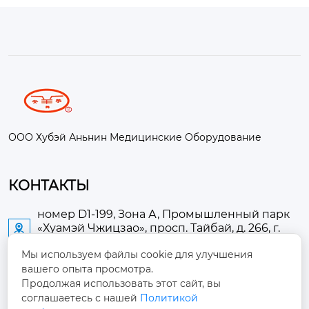
ООО Хубэй Аньнин Медицинские Оборудование
КОНТАКТЫ
номер D1-199, Зона А, Промышленный парк
«Хуамэй Чжицзао», просп. Тайбай, д. 266, г.

Аньлу
Мы используем файлы cookie для улучшения
вашего опыта просмотра.
2673889948@qq.com

Продолжая использовать этот сайт, вы
соглашаетесь с нашей
Политикой
+86-13705274289
