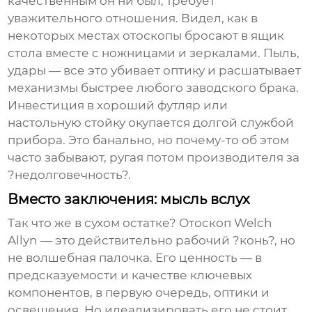
качественным он ни был, требует
уважительного отношения. Видел, как в
некоторых местах отоскопы бросают в ящик
стола вместе с ножницами и зеркалами. Пыль,
удары — все это убивает оптику и расшатывает
механизмы быстрее любого заводского брака.
Инвестиция в хороший футляр или
настольную стойку окупается долгой службой
прибора. Это банально, но почему-то об этом
часто забывают, ругая потом производителя за
?недолговечность?.
Вместо заключения: мысль вслух
Так что же в сухом остатке?
Отоскоп Welch
Allyn
— это действительно рабочий ?конь?, но
не волшебная палочка. Его ценность — в
предсказуемости и качестве ключевых
компонентов, в первую очередь, оптики и
освещения. Но идеализировать его не стоит.