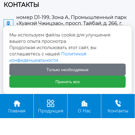
КОНТАКТЫ
номер D1-199, Зона А, Промышленный парк
«Хуамэй Чжицзао», просп. Тайбай, д. 266, г.

Аньлу
Мы используем файлы cookie для улучшения
вашего опыта просмотра.
2673889948@qq.com

Продолжая использовать этот сайт, вы
соглашаетесь с нашей
Политикой
+86-13705274289

конфиденциальности.
Только необходимые
+86-19084124289

Принять все
Авторское право ©ООО Хубэй Аньнин Медицинские




Оборудование
Главная
Продукция
О Нас
Контакты