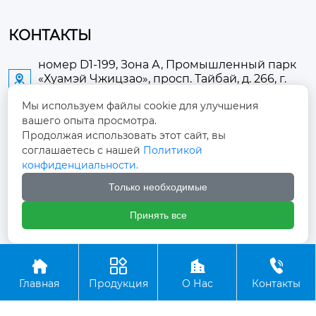
КОНТАКТЫ
номер D1-199, Зона А, Промышленный парк
«Хуамэй Чжицзао», просп. Тайбай, д. 266, г.

Аньлу
Мы используем файлы cookie для улучшения
вашего опыта просмотра.
2673889948@qq.com

Продолжая использовать этот сайт, вы
соглашаетесь с нашей
Политикой
+86-13705274289

конфиденциальности.
Только необходимые
+86-19084124289

Принять все
Авторское право ©ООО Хубэй Аньнин Медицинские




Оборудование
Главная
Продукция
О Нас
Контакты