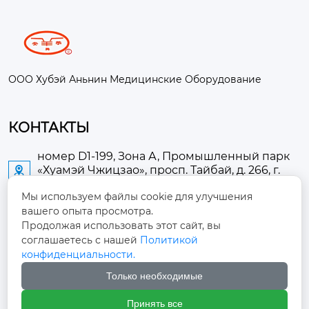
ООО Хубэй Аньнин Медицинские Оборудование
КОНТАКТЫ
номер D1-199, Зона А, Промышленный парк
«Хуамэй Чжицзао», просп. Тайбай, д. 266, г.

Аньлу
Мы используем файлы cookie для улучшения
вашего опыта просмотра.
2673889948@qq.com

Продолжая использовать этот сайт, вы
соглашаетесь с нашей
Политикой
+86-13705274289

конфиденциальности.
Только необходимые
+86-19084124289

Принять все