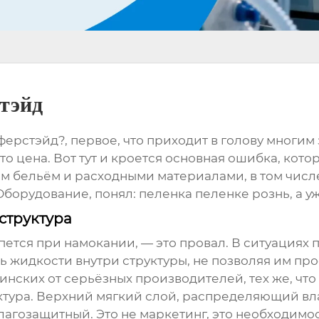
тэйд
рстэйд?, первое, что приходит в голову многим 
о цена. Вот тут и кроется основная ошибка, котор
м бельём и расходными материалами, в том числ
Оборудование
, понял: пеленка пеленке рознь, а 
 структура
ыпется при намокании, — это провал. В ситуация
ь жидкости внутри структуры, не позволяя им про
инских
от серьёзных производителей, тех же, чт
ктура. Верхний мягкий слой, распределяющий вл
агозащитный. Это не маркетинг, это необходимос