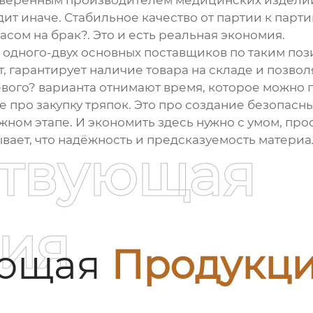
оверенным производителем медицинских изделий
одит иначе. Стабильное качество от партии к парт
асом на брак?. Это и есть реальная экономия.
 одного-двух основных поставщиков по таким поз
, гарантирует наличие товара на складе и позвол
ого? варианта отнимают время, которое можно п
е про закупку тряпок. Это про создание безопас
ном этапе. И экономить здесь нужно с умом, прос
вает, что надёжность и предсказуемость материа
ствующая
ия
ующая
Продукц