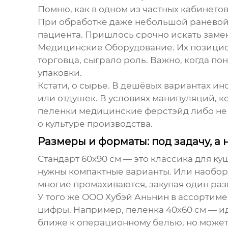
Помню, как в одном из частных кабинето
При обработке даже небольшой раневой п
пациента. Пришлось срочно искать замен
Медицинские Оборудование
. Их позиц
торговца, сыграло роль. Важно, когда по
упаковки.
Кстати, о сырье. В дешёвых вариантах и
или отдушек. В условиях манипуляций, ко
пеленки медицинские ферстэйд
либо не
о культуре производства.
Размеры и форматы: под задачу, а 
Стандарт 60х90 см — это классика для к
нужны компактные варианты. Или наобор
многие промахиваются, закупая один раз
У того же
ООО Хубэй Аньнин
в ассортимен
цифры. Например, пеленка 40х60 см — иде
ближе к операционному белью, но может 