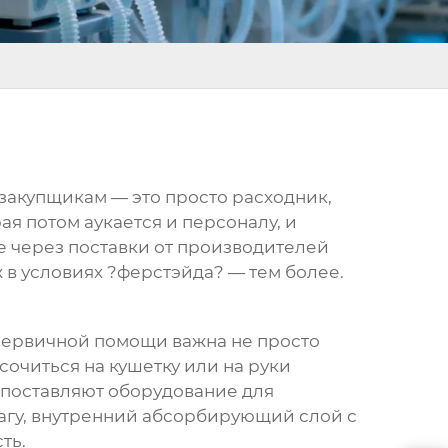
закупщикам — это просто расходник,
ая потом аукается и персоналу, и
е через поставки от производителей
уж в условиях ?ферстэйда? — тем более.
х первичной помощи важна не просто
сочиться на кушетку или на руки
о поставляют оборудование для
агу, внутренний абсорбирующий слой с
ть.