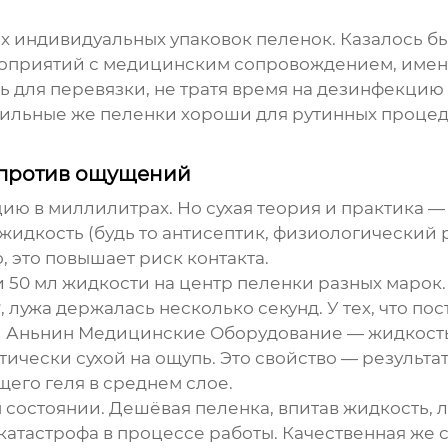
х индивидуальных упаковок пеленок. Казалось бы
оприятий с медицинским сопровождением, именн
 для перевязки, не тратя время на дезинфекцию с
ильные же пеленки хороши для рутинных процеду
 против ощущений
ю в миллилитрах. Но сухая теория и практика —
 жидкость (будь то антисептик, физиологический 
, это повышает риск контакта.
 50 мл жидкости на центр пеленки разных марок.
ужа держалась несколько секунд. У тех, что пос
 Аньнин Медицинские Оборудование
— жидкость
тически сухой на ощупь. Это свойство — результ
его геля в среднем слое.
состоянии. Дешёвая пеленка, впитав жидкость, л
о катастрофа в процессе работы. Качественная же 