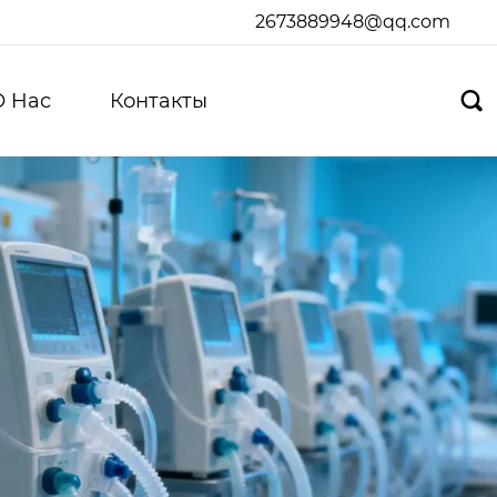
2673889948@qq.com
О Hас
Контакты
