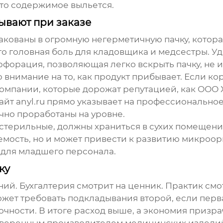
что содержимое выльется.
бывают при заказе
пакованы в огромную негерметичную пачку, котора
то головная боль для кладовщика и медсестры. Уд
ерфорация, позволяющая легко вскрыть пачку, не
 внимание на то, как продукт прибывает. Если ко
омпании, которые дорожат репутацией, как
ООО 
сайт
anyl.ru
прямо указывает на профессиональное п
чно проработаны на уровне.
стерильные, должны храниться в сухих помещени
аемость, но и может привести к развитию микроор
а для младшего персонала.
ку
ий. Бухгалтерия смотрит на ценник. Практик смо
жет требовать подкладывания второй, если перв
очности. В итоге расход выше, а экономия призра