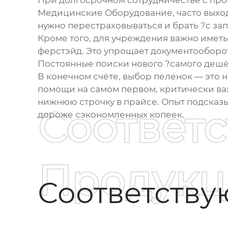
При долгосрочном сотрудничестве с пр
Медицинские Оборудование
, часто вых
нужно перестраховываться и брать ?с зап
Кроме того, для учреждения важно иметь
ферстэйд
. Это упрощает документооборот
Постоянные поиски нового ?самого дешёв
В конечном счёте, выбор пеленок — это н
помощи на самом первом, критически важ
нижнюю строчку в прайсе. Опыт подсказы
Соответ
дороже сэкономленных копеек.
Продукц
Соответств