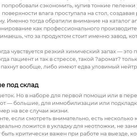
в попробовали сэкономить, купив тонкие пеленки 
оверхности влага проступала на стол, создавая
у. Именно тогда обратили внимание на каталог
an
ионирование как профессионального производите
нимаешь, что за продуктом стоит именно завод, к
ногда чувствуется резкий химический запах — эт
гда пациент и так в стрессе, такой ?аромат? толь
 пахнут вообще, либо имеют едва уловимый нейтра
не под склад
ушеток. Но в наборе для первой помощи или в пе
от — большие, для иммобилизации или подкладки
мер на все случаи жизни.
те, если смотреть внимательно, есть несколько 
ально ложится в укладку для неотложки, не зани
быть критически важен при работе на выезде, ко