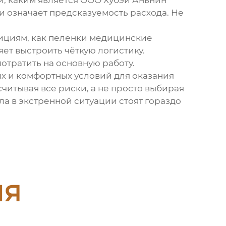
, каким является
ООО Хубэй Аньнин
ии означает предсказуемость расхода. Не
ициям, как
пеленки медицинские
яет выстроить чёткую логистику.
отратить на основную работу.
ных и комфортных условий для оказания
читывая все риски, а не просто выбирая
ла в экстренной ситуации стоят гораздо
ия