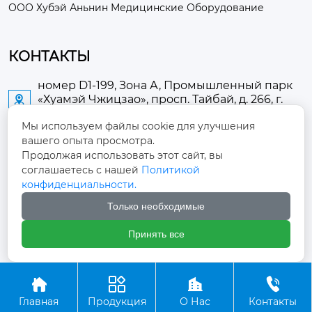
ООО Хубэй Аньнин Медицинские Оборудование
КОНТАКТЫ
номер D1-199, Зона А, Промышленный парк
«Хуамэй Чжицзао», просп. Тайбай, д. 266, г.

Аньлу
Мы используем файлы cookie для улучшения
вашего опыта просмотра.
2673889948@qq.com

Продолжая использовать этот сайт, вы
соглашаетесь с нашей
Политикой
+86-13705274289

конфиденциальности.
Только необходимые
+86-19084124289

Принять все
Авторское право ©ООО Хубэй Аньнин Медицинские




Оборудование
Главная
Продукция
О Нас
Контакты