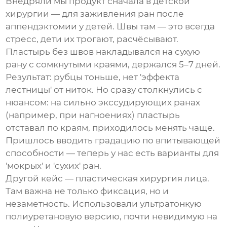
Внедряли мы продукт сначала в детской
хирургии — для заживления ран после
аппендэктомии у детей. Швы там — это всегда
стресс, дети их трогают, расчёсывают.
Пластырь без швов накладывался на сухую
рану с сомкнутыми краями, держался 5–7 дней.
Результат: рубцы тоньше, нет 'эффекта
лестницы' от ниток. Но сразу столкнулись с
нюансом: на сильно экссудирующих ранах
(например, при нагноениях) пластырь
отставал по краям, приходилось менять чаще.
Пришлось вводить градацию по впитывающей
способности — теперь у нас есть варианты для
'мокрых' и 'сухих' ран.
Другой кейс — пластическая хирургия лица.
Там важна не только фиксация, но и
незаметность. Использовали ультратонкую
полиуретановую версию, почти невидимую на