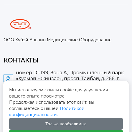
ООО Хубэй Аньнин Медицинские Оборудование
КОНТАКТЫ
номер D1-199, Зона А, Промышленный парк
«Хуамэй Чжицзао», просп. Тайбай, д. 266, г.

Аньлу
Мы используем файлы cookie для улучшения
вашего опыта просмотра.
2673889948@qq.com

Продолжая использовать этот сайт, вы
соглашаетесь с нашей
Политикой
+86-13705274289

конфиденциальности.
Только необходимые
+86-19084124289
