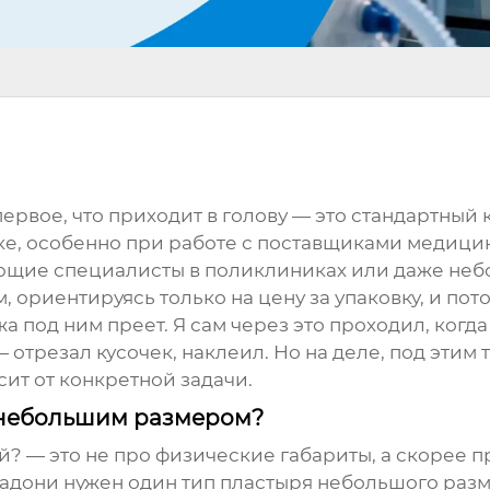
рвое, что приходит в голову — это стандартный 
ке, особенно при работе с поставщиками медици
ающие специалисты в поликлиниках или даже неб
ориентируясь только на цену за упаковку, и пото
а под ним преет. Я сам через это проходил, когд
— отрезал кусочек, наклеил. Но на деле, под эти
сит от конкретной задачи.
 ?небольшим размером?
й? — это не про физические габариты, а скорее 
ладони нужен один тип
пластыря небольшого
разм