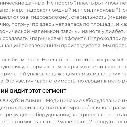
ческие данные. Не просто ?пластырь гипоаллерг
(например, гидроколлоидный или силиконовый), с
(целлюлоза, гидроволокно), стерильность (индив
но, потому что здесь нет запаса по площади, и к
онической маленькой язвочки на ноге у диабети
 не создавать ?парниковый эффект?. Гидроколлои
дышащий по заверениям производителя. Мы провер
лось бы, мелочь. Но если пластыри размером 1х3 
ную пачку, то при частом вскрытии стерильность 
ерильной упаковке даже для самых маленьких ра
. Это увеличивает стоимость, но сводит к нулю 
й видит этот сегмент
ОО Хубэй Аньнин Медицинские Оборудование
им
Для них производство
пластыря небольшого
разме
йка режущего оборудования, контроль клеевого а
себестоимость такого ?маленького? продукта нен