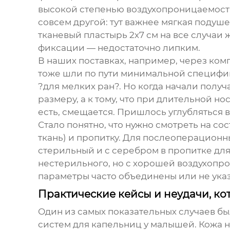
высокой степенью воздухопроницаемости
совсем другой: тут важнее мягкая подуше
тканевый пластырь 2х7 см на все случаи 
фиксации — недостаточно липким.
В наших поставках, например, через к
тоже шли по пути минимальной специфик
?для мелких ран?. Но когда начали получ
размеру, а к тому, что при длительной но
есть, смещается. Пришлось углубляться в
Стало понятно, что нужно смотреть на со
ткань) и пропитку. Для послеоперационн
стерильный и с серебром в пропитке для
нестерильного, но с хорошей воздухопр
параметры часто объединены или не указ
Практические кейсы и неудачи, ко
Один из самых показательных случаев бы
систем для капельниц у малышей. Кожа н