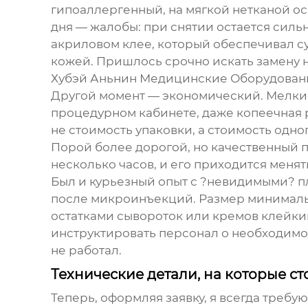
гипоаллергенный, на мягкой нетканой ос
дня — жалобы: при снятии остается силь
акриловом клее, который обеспечивал с
кожей. Пришлось срочно искать замену 
Хубэй Аньнин Медицинские Оборудован
Другой момент — экономический. Мелкие 
процедурном кабинете, даже копеечная р
не стоимость упаковки, а стоимость одн
Порой более дорогой, но качественный
несколько часов, и его приходится менят
Был и курьезный опыт с ?невидимыми? п
после микроинъекций. Размер минимальны
остатками сывороток или кремов клейки
инструктировать персонал о необходимос
не работал.
Технические детали, на которые ст
Теперь, оформляя заявку, я всегда треб