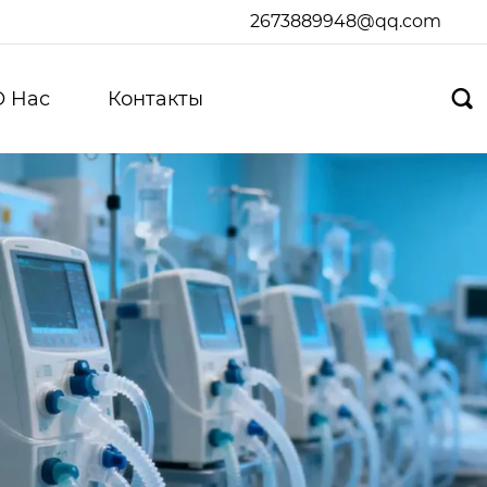
2673889948@qq.com
О Hас
Контакты
