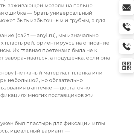
щиты заживающей мозоли на пальце —
стая ошибка — брать универсальный
может быть избыточным и грубым, а для
вание (сайт —
anyl.ru
), мы изначально
х пластырей, ориентируясь на описание
нсы. Их главная претензия была не к
ют заворачиваться, а подушечка, если она
основу (нетканый материал, пленка или
ырь небольшой
, но обязательно
ьзования в аптечке — достаточно
ификациях многих поставщиков эти
 Нужен был пластырь для фиксации иглы
ось, идеальный вариант —