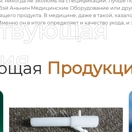
бя: никогда не экономь на спецификации. Лучше п
убэй Аньнин Медицинские Оборудование или друго
его продукта. В медицине, даже в такой, казало
ствующая
менно он в итоге определяет и качество ухода, и
ия
ующая
Продукц