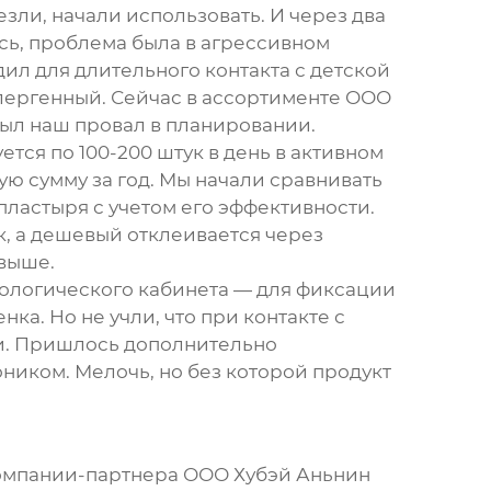
зли, начали использовать. И через два
ось, проблема была в агрессивном
л для длительного контакта с детской
лергенный. Сейчас в ассортименте
ООО
 был наш провал в планировании.
тся по 100-200 штук в день в активном
ую сумму за год. Мы начали сравнивать
пластыря с учетом его эффективности.
к, а дешевый отклеивается через
 выше.
тологического кабинета — для фиксации
а. Но не учли, что при контакте с
ли. Пришлось дополнительно
ником. Мелочь, но без которой продукт
 компании-партнера ООО Хубэй Аньнин