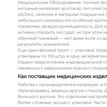
Медицинские Оборудование, полные техни
нетканый материал spunlace), тип клея 
м2/24ч), наличие и материал подушечки 
небольшого
размера это особенно критич
Например, воздухопроницаемость. Для хр
активно отводить экссудат, но при этом
обычный тканевый — нет, даже если он 
результаты заживления.
Еще один важный пункт — упаковка. Каза
упакованы по 100 штук в одну негерметич
отдаем предпочтение индивидуальной ст
связанных с нарушением кожного покрова
Как поставщик медицинских издели
Работая с производителем напрямую, а
О
перепродавец, видишь другую сторону. 
большого рулона. Это отдельная настро
более сложный процесс упаковки. Часто 