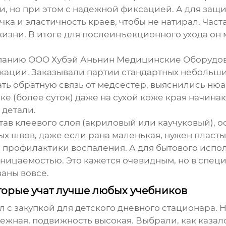
, но при этом с надежной фиксацией. А для за
чка и эластичность краев, чтобы не натирал. Ча
жизни. В итоге для послеинъекционного ухода он 
омпанию ООО Хубэй Аньнин Медицинские Оборудо
ации. Заказывали партии стандартных небольши
ать обратную связь от медсестер, выяснились нюа
ске (более суток) даже на сухой коже края начина
 детали.
став клеевого слоя (акриловый или каучуковый), 
ых швов, даже если рана маленькая, нужен
пласт
 профилактики воспаления. А для бытового испол
оницаемостью. Это кажется очевидным, но в спец
аны вовсе.
торые учат лучше любых учебников
л с закупкой для детского дневного стационара.
ежная, подвижность высокая. Выбрали, как казал