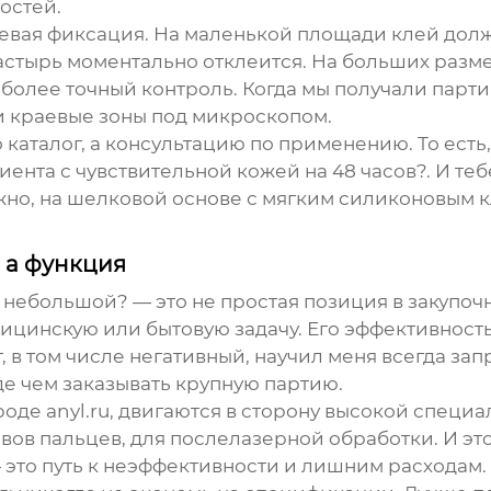
остей.
краевая фиксация. На маленькой площади клей дол
стырь моментально отклеится. На больших размер
 более точный контроль. Когда мы получали парт
 краевые зоны под микроскопом.
о каталог, а консультацию по применению. То есть
иента с чувствительной кожей на 48 часов?. И те
о, на шелковой основе с мягким силиконовым кл
 а функция
ь небольшой? — это не простая позиция в закупоч
ицинскую или бытовую задачу. Его эффективност
, в том числе негативный, научил меня всегда за
е чем заказывать крупную партию.
вроде
anyl.ru
, двигаются в сторону высокой специ
тавов пальцев, для послелазерной обработки. И эт
 это путь к неэффективности и лишним расходам.