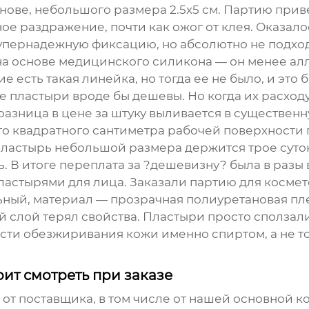
нове, небольшого размера 2.5х5 см. Партию приве
ное раздражение, почти как ожог от клея. Оказал
упернадежную фиксацию, но абсолютно не подходи
на основе медицинского силикона — он менее ал
ие
есть такая линейка, но тогда ее не было, и это
пластыри вроде бы дешевы. Но когда их расходуе
азница в цене за штуку выливается в существенн
ого квадратного сантиметра рабочей поверхности 
пластырь небольшой
размера держится трое суто
ь. В итоге переплата за ?дешевизну? была в разы
ластырями для лица. Заказали партию для косме
й, материал — прозрачная полиуретановая пленк
й слой терял свойства. Пластыри просто сполза
ти обезжиривания кожи именно спиртом, а не то
оит смотреть при заказе
ую от поставщика, в том числе от нашей основной