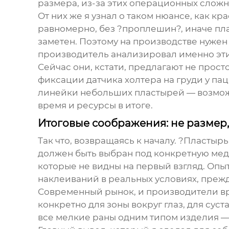
размера, из-за этих операционных сложн
От них же я узнал о таком нюансе, как 
равномерно, без ?проплешин?, иначе пла
заметен. Поэтому на производстве нужен
производитель анализировал именно эти
Сейчас они, кстати, предлагают не прост
фиксации датчика холтера на груди у пац
линейки небольших пластырей — возможн
время и ресурсы в итоге.
Итоговые соображения: не размер,
Так что, возвращаясь к началу. ?Пластыр
должен быть выбран под конкретную мед
которые не видны на первый взгляд. Опыт
наклеиваний в реальных условиях, прежд
Современный рынок, и производители 
конкретно для зоны вокруг глаз, для сус
все мелкие раны одним типом изделия —