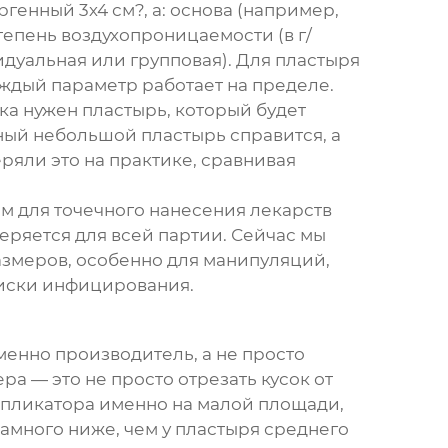
енный 3х4 см?, а: основа (например,
тепень воздухопроницаемости (в г/
идуальная или групповая). Для
пластыря
аждый параметр работает на пределе.
ка нужен пластырь, который будет
дный небольшой пластырь справится, а
яли это на практике, сравнивая
см для точечного нанесения лекарств
теряется для всей партии. Сейчас мы
змеров, особенно для манипуляций,
риски инфицирования.
енно производитель, а не просто
ра — это не просто отрезать кусок от
ппликатора именно на малой площади,
амного ниже, чем у пластыря среднего