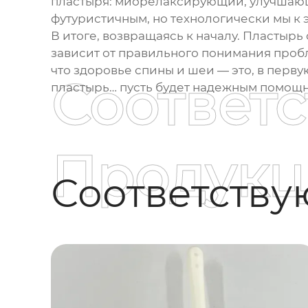
пластыря: миорелаксирующий, улучшающ
футуристичным, но технологически мы к 
В итоге, возвращаясь к началу.
Пластырь 
зависит от правильного понимания пробл
что здоровье спины и шеи — это, в перв
Соответ
пластырь… пусть будет надежным помощни
Продукц
Соответств