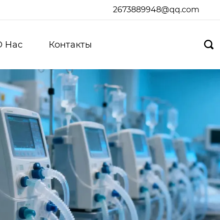
2673889948@qq.com
О Hас
Контакты
