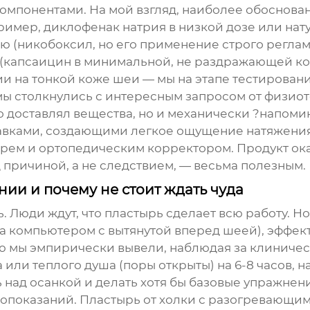
мпонентами. На мой взгляд, наиболее обоснован
мер, диклофенак натрия в низкой дозе или натур
(никобоксил, но его применение строго регламе
т (капсаицин в минимальной, не раздражающей к
и на тонкой коже шеи — мы на этапе тестировани
ы столкнулись с интересным запросом от физиот
о доставлял вещества, но и механически ?напоми
авками, создающими легкое ощущение натяжения
рем и ортопедическим корректором. Продукт ок
д причиной, а не следствием, — весьма полезным.
ии и почему не стоит ждать чуда
. Люди ждут, что пластырь сделает всю работу. Н
за компьютером с вытянутой вперед шеей), эффе
ю мы эмпирически вывели, наблюдая за клиничес
 или теплого душа (поры открыты) на 6-8 часов, н
 над осанкой и делать хотя бы базовые упражнен
вопоказаний.
Пластырь от холки
с разогревающим