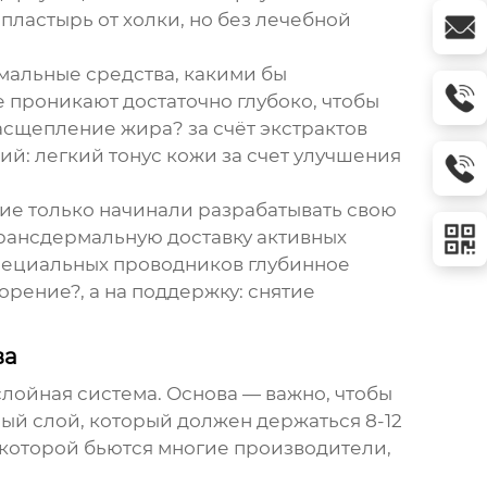
и
пластырь от холки
, но без лечебной
мальные средства, какими бы
 проникают достаточно глубоко, чтобы
сщепление жира? за счёт экстрактов
ий: легкий тонус кожи за счет улучшения
ние
только начинали разрабатывать свою
трансдермальную доставку активных
специальных проводников глубинное
орение?, а на поддержку: снятие
ва
слойная система. Основа — важно, чтобы
ный слой, который должен держаться 8-12
д которой бьются многие производители,