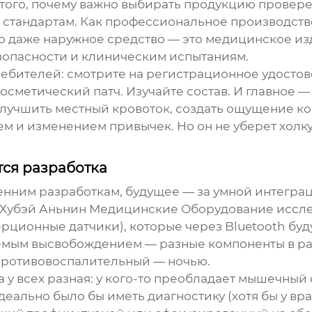
 того, почему важно выбирать продукцию провере
 стандартам. Как
профессиональное производств
что даже наружное средство — это медицинское из
зопасности и клиническим испытаниям.
требителей: смотрите на регистрационное удостов
осметический патч. Изучайте состав. И главное
улучшить местный кровоток, создать ощущение к
 и изменением привычек. Но он не уберет холку
тся разработка
енним разработкам, будущее — за умной интегра
Хубэй Аньнин Медицинские Оборудование
иссле
рционные датчики), которые через Bluetooth буду
уемым высвобождением — разные компоненты в ра
противовоспалительный — ночью.
у всех разная: у кого-то преобладает мышечный сп
еально было бы иметь диагностику (хотя бы у вра