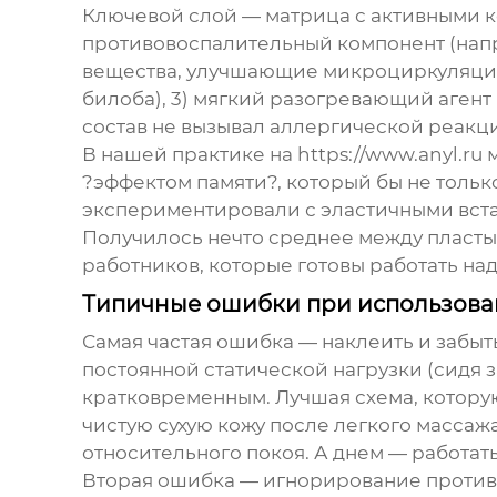
Ключевой слой — матрица с активными ко
противовоспалительный компонент (напри
вещества, улучшающие микроциркуляцию 
билоба), 3) мягкий разогревающий аген
состав не вызывал аллергической реакци
В нашей практике на
https://www.anyl.ru
м
?эффектом памяти?, который бы не тольк
экспериментировали с эластичными вст
Получилось нечто среднее между пласты
работников, которые готовы работать на
Типичные ошибки при использован
Самая частая ошибка — наклеить и забыть
постоянной статической нагрузки (сидя 
кратковременным. Лучшая схема, котору
чистую сухую кожу после легкого массажа
относительного покоя. А днем — работать
Вторая ошибка — игнорирование проти