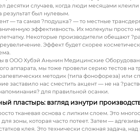
ел десятки случаев, когда люди месяцами клеил
 результат был нулевым.
ент — та самая ?подушка? — то местные трансдер
ниченную эффективность. Их молекулы просто не
летчатку. Некоторые производители обещают ?ра
 преувеличение. Эффект будет скорее косметическ
ема.
мы в
ООО Хубэй Аньнин Медицинские Оборудова
го аппарата, мы тоже провели серию тестов на 
терапевтических методик (типа фонофореза) или 
ие заставило нас сместить акцент — не на ?раств
напоминания? для правильной осанки.
ный пластырь: взгляд изнутри производст
росто тканевая основа с липким слоем. Это много
для зоны, которая часто потеет. Затем — адгезив
статков клея. Это технически сложная задача, на