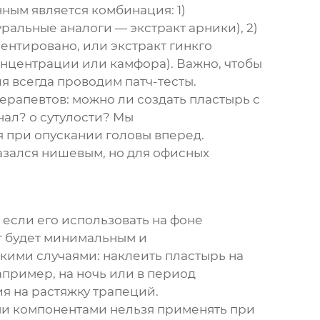
ным является комбинация: 1)
альные аналоги — экстракт арники), 2)
нтировано, или экстракт гинкго
онцентрации или камфора). Важно, чтобы
я всегда проводим патч-тесты.
ерапевтов: можно ли создать пластырь с
нал? о сутулости? Мы
 при опускании головы вперед.
азался нишевым, но для офисных
о если его использовать на фоне
кт будет минимальным и
кими случаями: наклеить пластырь на
апример, на ночь или в период
ия на растяжку трапеций.
и компонентами нельзя применять при