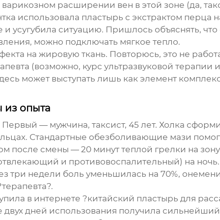
арикозном расширении вен в этой зоне (да, тако
ентка использовала пластырь с экстрактом перца
и усугубила ситуацию. Пришлось объяснять, что 
овления, можно подключать мягкое тепло.
екта на жировую ткань. Повторюсь, это не работа
певта (возможно, курс ультразвуковой терапии и
десь может выступать лишь как элемент комплек
 из опыта
Первый — мужчина, таксист, 45 лет. Холка сформ
пальцах. Стандартные обезболивающие мази помог
ом после смены — 20 минут теплой грелки на зону
 отвлекающий и противовоспалительный) на ночь.
з три недели боль уменьшилась на 70%, онемен
?терапевта?.
упила в интернете ?китайский пластырь для рас
ле двух дней использования получила сильнейши