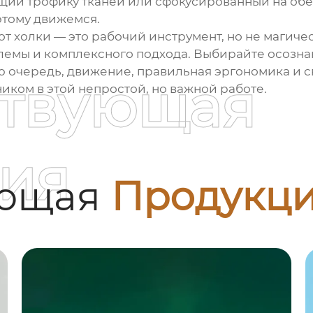
ий трофику тканей или сфокусированный на обез
этому движемся.
от холки
— это рабочий инструмент, но не магиче
емы и комплексного подхода. Выбирайте осознанн
ую очередь, движение, правильная эргономика и
ствующая
ком в этой непростой, но важной работе.
ия
ующая
Продукц