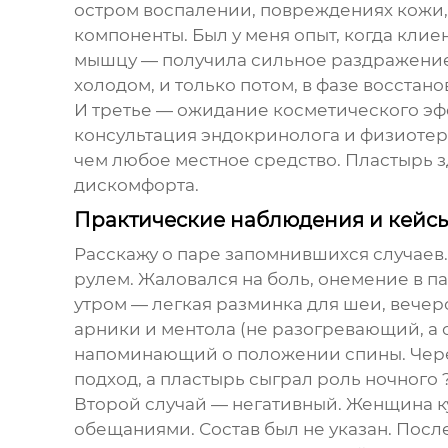
остром воспалении, повреждениях кожи, в
компоненты. Был у меня опыт, когда кли
мышцу — получила сильное раздражение 
холодом, и только потом, в фазе восстан
И третье — ожидание косметического эфф
консультация эндокринолога и физиотера
чем любое местное средство. Пластырь з
дискомфорта.
Практические наблюдения и кейсы
Расскажу о паре запомнившихся случаев. 
рулем. Жаловался на боль, онемение в 
утром — легкая разминка для шеи, вечер
арники и ментола (не разогревающий, а
напоминающий о положении спины. Чере
подход, а пластырь сыграл роль ночного 
Второй случай — негативный. Женщина к
обещаниями. Состав был не указан. Пос