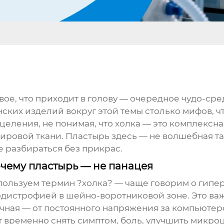
вое, что приходит в голову — очередное чудо-с
ских изделий вокруг этой темы столько мифов, ч
еления, не понимая, что холка — это комплексная
овой ткани. Пластырь здесь — не волшебная таб
е разбираться без прикрас.
очему пластырь — не панацея
пользуем термин ?холка? — чаще говорим о гип
дистрофией в шейно-воротниковой зоне. Это важн
чная — от постоянного напряжения за компьютер
временно снять симптом, боль, улучшить микроц