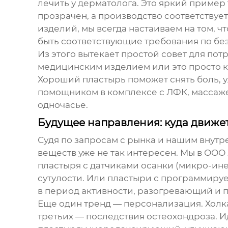
лечить у дерматолога. Это яркий пример
прозрачен, а производство соответствует
изделий
, мы всегда настаиваем на том, 
быть соответствующие требования по бе
Из этого вытекает простой совет для по
медицинским изделием или это просто к
Хороший пластырь поможет снять боль, 
помощником в комплексе с ЛФК, массажем
одночасье.
Будущее направления: куда движе
Судя по запросам с рынка и нашим внутр
веществ уже не так интересен. Мы в
ООО 
пластыря с датчиками осанки (микро-ине
сутулости. Или пластыри с программир
в период активности, разогревающий и 
Еще один тренд — персонализация. Холка 
третьих — последствия остеохондроза. Ид