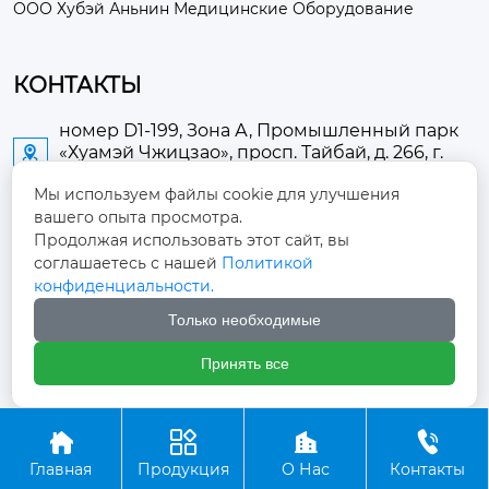
ООО Хубэй Аньнин Медицинские Оборудование
КОНТАКТЫ
номер D1-199, Зона А, Промышленный парк
«Хуамэй Чжицзао», просп. Тайбай, д. 266, г.

Аньлу
Мы используем файлы cookie для улучшения
вашего опыта просмотра.
2673889948@qq.com

Продолжая использовать этот сайт, вы
соглашаетесь с нашей
Политикой
+86-13705274289

конфиденциальности.
Только необходимые
+86-19084124289

Принять все
Авторское право ©ООО Хубэй Аньнин Медицинские




Оборудование
Главная
Продукция
О Нас
Контакты