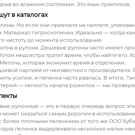
рыв во влажном состоянии. Это язык практиков.
шут в каталогах
лоны. Но если они приехали на паллете, упакован
. Материал гигроскопичен. Идеально — когда каж
го чистоту до момента использования.
отна в рулоне. Дешевые рулоны часто имеют про
Потом медсестра тратит время, чтобы найти его
 Мелочь, которая экономит время в отделении.
ешевой партией от неизвестного производителя. Р
ить усилие, и пеленка часто рвалась. В итоге, ?
ритерий — легкость начала размотки — мы провер
пекты
вые рулонные — это в первую очередь вопрос эп
 может оказаться самым дорогим в использовании
 с более плотными пеленками от того же
ООО Хубэ
то одна пеленка выдерживала несколько малых ма