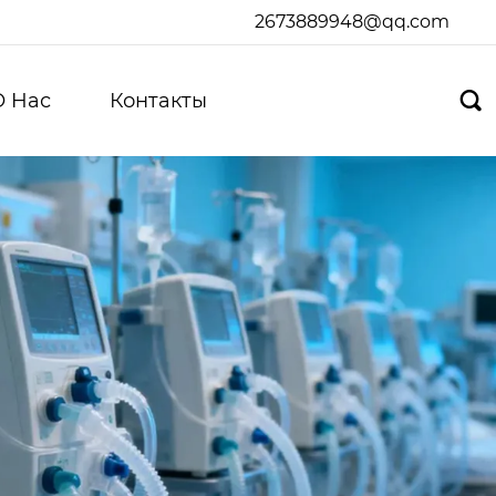
2673889948@qq.com
О Hас
Контакты
