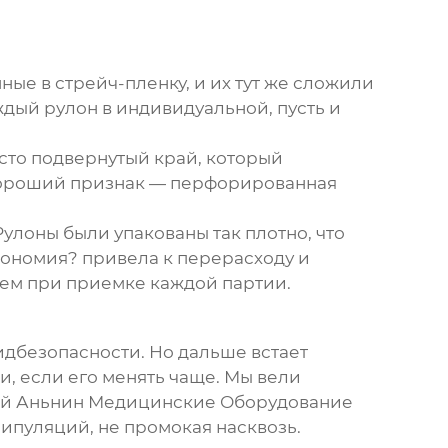
ные в стрейч-пленку, и их тут же сложили
дый рулон в индивидуальной, пусть и
сто подвернутый край, который
. Хороший признак — перфорированная
улоны были упакованы так плотно, что
экономия? привела к перерасходу и
яем при приемке каждой партии.
идбезопасности. Но дальше встает
, если его менять чаще. Мы вели
й Аньнин Медицинские Оборудование
нипуляций, не промокая насквозь.