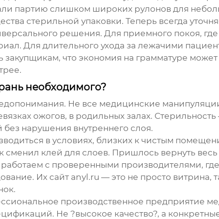
али партию слишком широких рулонов для небол
щества стерильной упаковки. Теперь всегда уточн
иверсального решения. Для приемного покоя, где
иал. Для длительного ухода за лежачими пациен
ь закупщикам, что экономия на грамматуре може
трее.
грань необходимого?
 недопонимания. Не все медицинские манипуляции
зках ожогов, в родильных залах. Стерильность — 
 без нарушения внутреннего слоя.
водиться в условиях, близких к чистым помещени
 сменил клей для слоев. Пришлось вернуть весь 
 работаем с проверенными производителями, где
дование
. Их сайт
anyl.ru
— это не просто витрина, 
нок.
ссиональное производственное предприятие мед
цификаций. Не ?высокое качество?, а конкретны