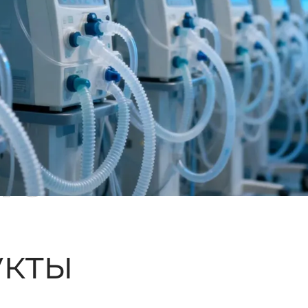
ые
кты