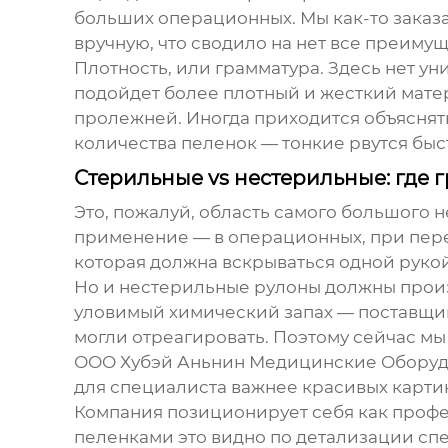
больших операционных. Мы как-то заказ
вручную, что сводило на нет все преиму
Плотность, или грамматура. Здесь нет ун
подойдет более плотный и жесткий матер
пролежней. Иногда приходится объяснят
количества пеленок — тонкие рвутся быс
Стерильные vs нестерильные: где 
Это, пожалуй, область самого большого
применение — в операционных, при перевя
которая должна вскрываться одной рукой
Но и нестерильные рулоны должны произ
уловимый химический запах — поставщик
могли отреагировать. Поэтому сейчас мы
ООО Хубэй Аньнин Медицинские Обору
для специалиста важнее красивых карти
Компания позиционирует себя как профе
пеленками это видно по детализации спе