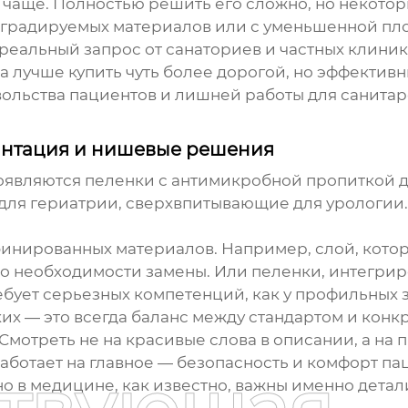
е чаще. Полностью решить его сложно, но некото
еградируемых материалов или с уменьшенной пло
 реальный запрос от санаториев и частных клиник
а лучше купить чуть более дорогой, но эффективн
ольства пациентов и лишней работы для санитаро
антация и нишевые решения
оявляются пеленки с антимикробной пропиткой д
ля гериатрии, сверхвпитывающие для урологии. 
инированных материалов. Например, слой, кото
 о необходимости замены. Или пеленки, интегрир
бует серьезных компетенций, как у профильных 
ких
— это всегда баланс между стандартом и конк
 Смотреть не на красивые слова в описании, а на 
аботает на главное — безопасность и комфорт па
о в медицине, как известно, важны именно детал