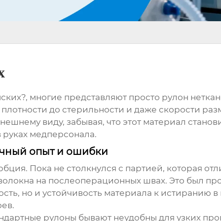
х
их?, многие представляют просто рулон неткано
 плотности до стерильности и даже скорости раз
нешнему виду, забывая, что этот материал стано
в руках медперсонала.
ичный опыт и ошибки
рбция. Пока не столкнулся с партией, которая о
волокна на послеоперационных швах. Это был пр
ость, но и устойчивость материала к истиранию в
ев.
ндартные рулоны бывают неудобны для узких проц