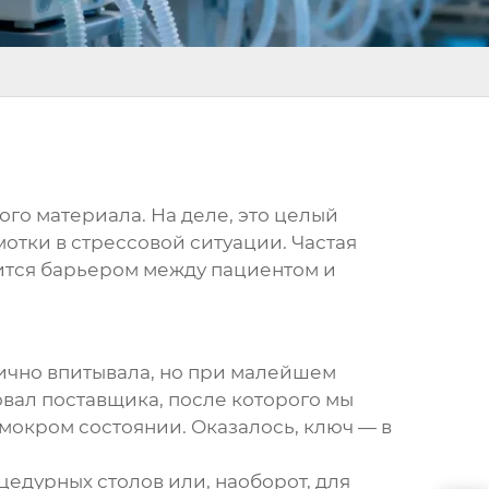
го материала. На деле, это целый
мотки в стрессовой ситуации. Частая
вится барьером между пациентом и
тлично впитывала, но при малейшем
овал поставщика, после которого мы
 мокром состоянии. Оказалось, ключ — в
едурных столов или, наоборот, для