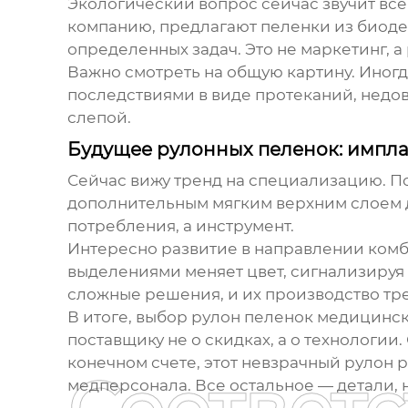
Экологический вопрос сейчас звучит вс
компанию, предлагают пеленки из биод
определенных задач. Это не маркетинг, а
Важно смотреть на общую картину. Иногд
последствиями в виде протеканий, недов
слепой.
Будущее рулонных пеленок: импл
Сейчас вижу тренд на специализацию. П
дополнительным мягким верхним слоем д
потребления, а инструмент.
Интересно развитие в направлении комб
выделениями меняет цвет, сигнализируя
сложные решения, и их производство тре
В итоге, выбор
рулон пеленок медицинс
поставщику не о скидках, а о технологии.
конечном счете, этот невзрачный рулон р
медперсонала. Все остальное — детали, н