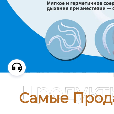
Самые П
Продукт
Самые Прод