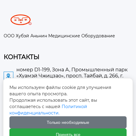
ООО Хубэй Аньнин Медицинские Оборудование
КОНТАКТЫ
номер D1-199, Зона А, Промышленный парк
«Хуамэй Чжицзао», просп. Тайбай, д. 266, г.

Аньлу
Мы используем файлы cookie для улучшения
вашего опыта просмотра.
2673889948@qq.com

Продолжая использовать этот сайт, вы
соглашаетесь с нашей
Политикой
+86-13705274289

конфиденциальности.
Только необходимые
+86-19084124289

Принять все