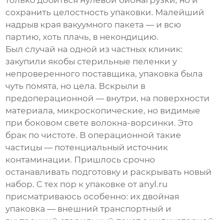
только добиться нулевой бионагрузки, но и
сохранить целостность упаковки. Малейший
надрыв края вакуумного пакета — и всю
партию, хоть плачь, в некондицию.
Был случай на одной из частных клиник:
закупили якобы стерильные пеленки у
непроверенного поставщика, упаковка была
чуть помята, но цела. Вскрыли в
предоперационной — внутри, на поверхности
материала, микроскопические, но видимые
при боковом свете волокна-ворсинки. Это
брак по чистоте. В операционной такие
частицы — потенциальный источник
контаминации. Пришлось срочно
останавливать подготовку и раскрывать новый
набор. С тех пор к упаковке от
anyl.ru
присматриваюсь особенно: их двойная
упаковка — внешний транспортный и