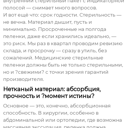
внутренний стерильный пакет с индикаторной
полосой — снимает много вопросов.
И вот ещё что: срок годности. Стерильность —
не вечна. Материал дышит, пусть и
минимально. Просроченные на полгода
пеленки, даже если хранились идеально, —
это риск. Мы раз в квартал проводим ревизию
склада, и просрочку — сразу в утиль, без
сожалений.
Медицинские стерильные
пеленки
должны быть не только стерильными,
но и ?свежими? с точки зрения гарантий
производителя.
Нетканый материал: абсорбция,
прочность и ?момент истины?
Основное — это, конечно, абсорбционная
способность. В хирургии, особенно в
абдоминальной или ортопедии, где возможна
массивная экссудация, пеленка должна