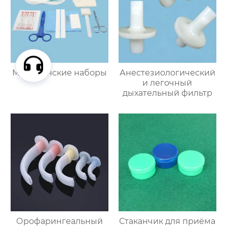
Медицинские наборы
Анестезиологический
и легочный
дыхательный фильтр
Орофарингеальный
Стаканчик для приёма