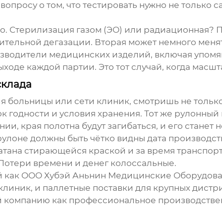
вопросу о том, что тестировать нужно не только с
о. Стерилизация газом (ЭО) или радиационная? Пе
лительной дегазации. Вторая может немного менят
изводители медицинских изделий, включая упомя
ходе каждой партии. Это тот случай, когда масшта
склада
я больницы или сети клиник, смотришь не только 
ок годности и условия хранения. Тот же рулонный
и, края полотна будут загибаться, и его станет 
улоне должны быть чётко видны дата производств
атана стирающейся краской и за время транспорт
 Потери времени и денег колоссальные.
й как
ООО Хубэй Аньнин Медицинские Оборудов
клиник, и паллетные поставки для крупных дистр
 компанию как профессиональное производствен