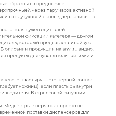
ные образцы на предплечье,
ерхпрочные?, через пару часов активной
ыли на каучуковой основе, держались, но
нного поля нужен один клей
длительной фиксации катетера — другой
дитель, который предлагает линейку с
. В описании продукции на
anyl.ru
видно,
ляя продукты для чувствительной кожи и
каневого пластыря
— это первый контакт
 требует ножниц), если пластырь внутри
роизводителя. В стрессовой ситуации
м. Медсёстры в перчатках просто не
о временной поставки диспенсеров для