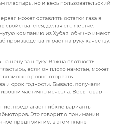
ам пластырь, но и весь пользовательский
рвая может оставлять остатки газа в
ь свойства клея, делая его жёстче.
нутую компанию из Хубэя, обычно имеют
б производства играет на руку качеству.
на цену за штуку. Важна плотность
 пластырь, если он плохо намотан, может
невозможно ровно оторвать.
а и срок годности. Бывало, получали
ировки частично исчезла. Весь товар —
ание
, предлагает гибкие варианты
ибьюторов. Это говорит о понимании
ное предприятие, в этом плане