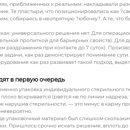
иях, приближенных к реальным: накладывали раз
е. Те пластыри, что позиционировались как ?св
ям, собираясь в неопрятную ?юбочку?. А те, что б
иках: универсального решения нет. Для операцио
тельной пропиткой для барьерных свойств). Для 
 раздражения при контакте до 7 суток). Произво
 задачи, как раз демонстрирует понимание сути
орудование
как раз развивает такой подход, выде
идят в первую очередь
 именно упаковка индивидуального стерильного
т
плохо вскрывается (рвётся не по линии надреза,
не нарушив стерильности, — это минус в карму п
невероятно.
 где упаковочный материал был слишком скользки
ски. Пришлось срочно искать решение, вплоть д