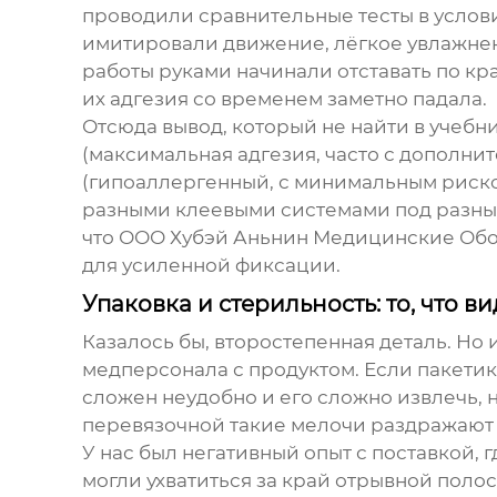
проводили сравнительные тесты в услов
имитировали движение, лёгкое увлажнени
работы руками начинали отставать по кра
их адгезия со временем заметно падала.
Отсюда вывод, который не найти в учебн
(максимальная адгезия, часто с дополни
(гипоаллергенный, с минимальным риском
разными клеевыми системами под разные
что
ООО Хубэй Аньнин Медицинские Об
для усиленной фиксации.
Упаковка и стерильность: то, что в
Казалось бы, второстепенная деталь. Но
медперсонала с продуктом. Если пакетик 
сложен неудобно и его сложно извлечь, 
перевязочной такие мелочи раздражают 
У нас был негативный опыт с поставкой,
могли ухватиться за край отрывной поло