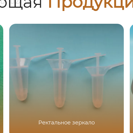
ующая
Продукц
Ректальное зеркало