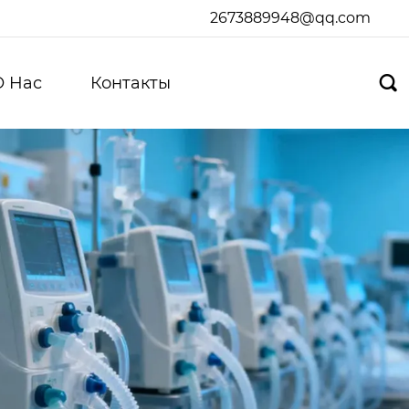
2673889948@qq.com
О Hас
Контакты
