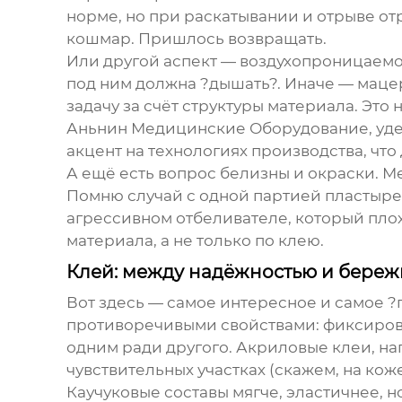
норме, но при раскатывании и отрыве от
кошмар. Пришлось возвращать.
Или другой аспект — воздухопроницаемос
под ним должна ?дышать?. Иначе — маце
задачу за счёт структуры материала. Это
Аньнин Медицинские Оборудование
, у
акцент на технологиях производства, что
А ещё есть вопрос белизны и окраски. М
Помню случай с одной партией пластырей
агрессивном отбеливателе, который пло
материала, а не только по клею.
Клей: между надёжностью и береж
Вот здесь — самое интересное и самое 
противоречивыми свойствами: фиксироват
одним ради другого. Акриловые клеи, н
чувствительных участках (скажем, на ко
Каучуковые составы мягче, эластичнее, 