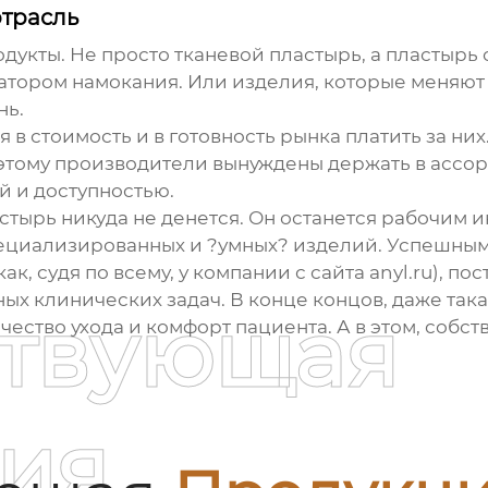
отрасль
дукты. Не просто
тканевой пластырь
, а пластырь
тором намокания. Или изделия, которые меняют 
нь.
 в стоимость и в готовность рынка платить за ни
оэтому производители вынуждены держать в ассо
й и доступностью.
тырь никуда не денется. Он останется рабочим и
пециализированных и ?умных? изделий. Успешными
как, судя по всему, у компании с сайта anyl.ru),
ых клинических задач. В конце концов, даже така
ствующая
ество ухода и комфорт пациента. А в этом, собств
ия