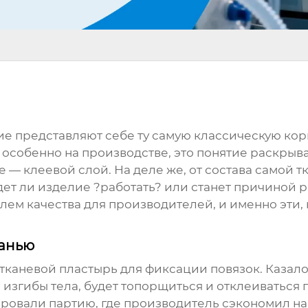
гие представляют себе ту самую классическую ко
особенно на производстве, это понятие раскрывае
 — клеевой слой. На деле же, от состава самой тк
дет ли изделие ?работать? или станет причиной 
олем качества для производителей, и именно эти,
канью
тканевой пластырь
для фиксации повязок. Казалос
ь изгибы тела, будет топорщиться и отклеиваться
ировали партию, где производитель сэкономил на 