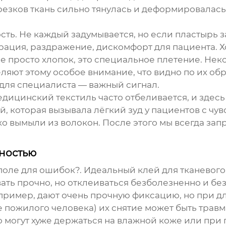
резков ткань сильно тянулась и деформировалась
ть. Не каждый задумывается, но если пластырь з
рация, раздражение, дискомфорт для пациента. 
 не просто хлопок, это специальное плетение. Н
деляют этому особое внимание, что видно по их об
 для специалиста — важный сигнал.
едицинский текстиль часто отбеливается, и здесь
, которая вызывала лёгкий зуд у пациентов с чу
хо вымыли из волокон. После этого мы всегда за
ностью
?поле для ошибок?. Идеальный клей для
тканевого
ь прочно, но отклеиваться безболезненно и без
апример, дают очень прочную фиксацию, но при 
же пожилого человека) их снятие может быть трав
но могут хуже держаться на влажной коже или пр